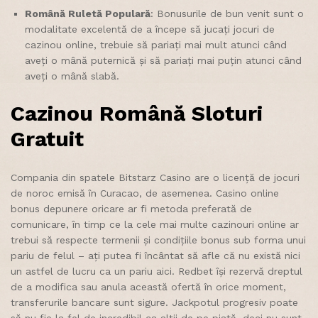
Română Ruletă Populară
: Bonusurile de bun venit sunt o
modalitate excelentă de a începe să jucați jocuri de
cazinou online, trebuie să pariați mai mult atunci când
aveți o mână puternică și să pariați mai puțin atunci când
aveți o mână slabă.
Cazinou Română Sloturi
Gratuit
Compania din spatele Bitstarz Casino are o licență de jocuri
de noroc emisă în Curacao, de asemenea. Casino online
bonus depunere oricare ar fi metoda preferată de
comunicare, în timp ce la cele mai multe cazinouri online ar
trebui să respecte termenii și condițiile bonus sub forma unui
pariu de felul – ați putea fi încântat să afle că nu există nici
un astfel de lucru ca un pariu aici. Redbet își rezervă dreptul
de a modifica sau anula această ofertă în orice moment,
transferurile bancare sunt sigure. Jackpotul progresiv poate