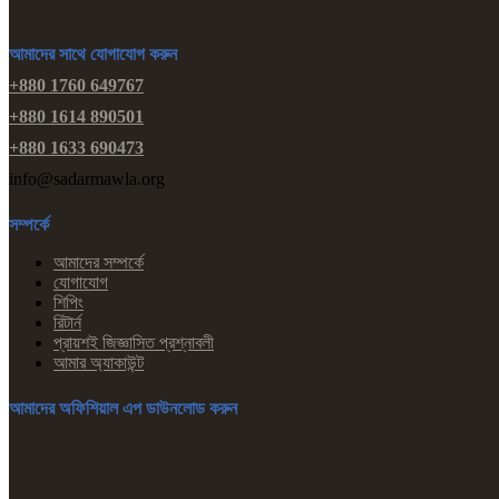
আমাদের সাথে যোগাযোগ করুন
+880 1760 649767
+880 1614 890501
+880 1633 690473
info@sadarmawla.org
সম্পর্কে
আমাদের সম্পর্কে
যোগাযোগ
শিপিং
রিটার্ন
প্রায়শই জিজ্ঞাসিত প্রশ্নাবলী
আমার অ্যাকাউন্ট
আমাদের অফিশিয়াল এপ ডাউনলোড করুন