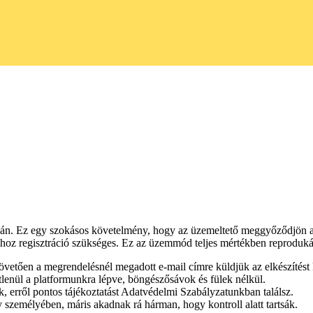
dalán. Ez egy szokásos követelmény, hogy az üzemeltető meggyőződjön ar
oz regisztráció szükséges. Ez az üzemmód teljes mértékben reprodukálj
 követően a megrendelésnél megadott e-mail címre küldjük az elkészítést
lenül a platformunkra lépve, böngészősávok és fülek nélkül.
, erről pontos tájékoztatást Adatvédelmi Szabályzatunkban találsz.
személyében, máris akadnak rá hárman, hogy kontroll alatt tartsák.