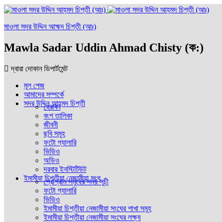
মাওলা সদর উদ্দিন আহ্মদ চিশ্তী (আঃ)
Mawla Sadar Uddin Ahmad Chisty (ক:)
দ্বারা দোকান ডিপার্টমেন্ট
মূল পেজ
আমাদের সম্পর্কে
সদর উদ্দিন আহ্‌মদ চিশ্‌তী
হেরাবন
বংশ তালিকা
জীবনী
ছবি সমূহ
ফটো গ্যালারি
ভিডিও
অডিও
দরবার ইনস্টিটিউট
ইমামীয়া চিশ্‌তীয়া নেজামীয়া সংঘ
প্রোগ্রাম সমূহের সময় সূচী
ফটো গ্যালারি
ভিডিও
ইমামীয়া চিশ্‌তীয়া নেজামীয়া সংঘের শাখা সমূহ
ইমামীয়া চিশ্‌তীয়া নেজামীয়া সংঘের লক্ষ্য