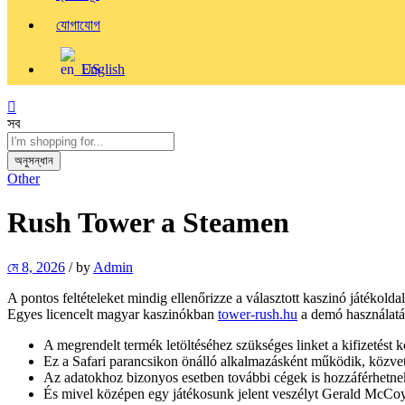
যোগাযোগ
English
সব
অনুসন্ধান
Other
Rush Tower a Steamen
মে 8, 2026
/
by
Admin
A pontos feltételeket mindig ellenőrizze a választott kaszinó játékol
Egyes licencelt magyar kaszinókban
tower-rush.hu
a demó használatáh
A megrendelt termék letöltéséhez szükséges linket a kifizetést
Ez a Safari parancsikon önálló alkalmazásként működik, közvet
Az adatokhoz bizonyos esetben további cégek is hozzáférhetnek
És mivel középen egy játékosunk jelent veszélyt Gerald McCoy 