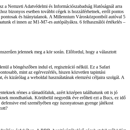
hetsz a Nemzeti Adatvédelmi és Információszabadság Hatóságnál arra
hoz bizonyos esetben további cégek is hozzáférhetnek, erről pontos
sok pontosak és hiánytalanok. A Millennium Városközpontból autóval 5
thatunk el innen az M1-M7-es autópályákra. 6 felhasználói értékelés –
szerűen jelennek meg a kör során. Előfordul, hogy a választott
ül a böngészőben indul el, regisztráció nélkül. Ez a Safari
ntosabb, mint az egérvezérlés, hiszen közvetlen tapintási
, és kizárólag a weboldal használatának elemzési céljaira szolgál. A
teknek rémes a támadófaluk, azért középen találhatunk ott is jó
eknek mondhatóak. Körübelül negyedik éve erőlteti ezt a Bucs, ez idő
li defensive end személyében egy iszonyatosan gyenge játékost
zott?