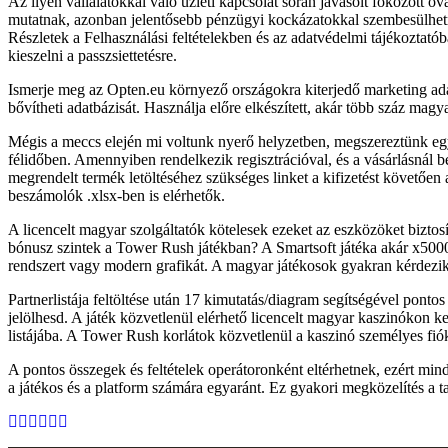
Az ilyen vállalatokkal való üzleti kapcsolat során javasolt fokozott
mutatnak, azonban jelentősebb pénzügyi kockázatokkal szembesülhetnek
Részletek a Felhasználási feltételekben és az adatvédelmi tájékoztat
kieszelni a passzsiettetésre.
Ismerje meg az Opten.eu környező országokra kiterjedő marketing adatbá
bővítheti adatbázisát. Használja előre elkészített, akár több száz magya
Mégis a meccs elején mi voltunk nyerő helyzetben, megszereztünk egy k
félidőben. Amennyiben rendelkezik regisztrációval, és a vásárlásnál b
megrendelt termék letöltéséhez szükséges linket a kifizetést követő
beszámolók .xlsx-ben is elérhetők.
A licencelt magyar szolgáltatók kötelesek ezeket az eszközöket biztosí
bónusz szintek a Tower Rush játékban? A Smartsoft játéka akár x5000
rendszert vagy modern grafikát. A magyar játékosok gyakran kérdezi
Partnerlistája feltöltése után 17 kimutatás/diagram segítségével pontos
jelölhesd. A játék közvetlenül elérhető licencelt magyar kaszinókon 
listájába. A Tower Rush korlátok közvetlenül a kaszinó személyes fiókj
A pontos összegek és feltételek operátoronként eltérhetnek, ezért mind
a játékos és a platform számára egyaránt. Ez gyakori megközelítés a t