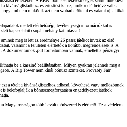
malizálása érdekében. A BBB- bonitásértékelésű cégek stabil működést
 kívánságlistádhoz, és értesítést kapsz, amikor elérhetővé válik.
, hogy ami nem működik azt nem szabad erőltetni és valami új taktikát
 alapadatok mellett elérhetőségi, tevékenységi információkkal is
üzleti kapcsolatait csupán néhány kattintással!
 aminek meg is lett az eredménye 26 passz játékot hívtak az első
tait, valamint a felületen elérhetők a korábbi megrendelések is. A
tően. A dokumentumok .pdf formátumban vannak, emellett a pénzügyi
állíthatja be a kaszinó beállításaiban. Milyen gyakran jelennek meg a
engébb. A Big Tower nem kínál bónusz szinteket, Provably Fair
gy ezt a tételt a kívánságlistádhoz adhasd, követhesd vagy mellőzöttnek
t is belefoglalják a bónuszmegforgatásra engedélyezett játékok
hatja.
nóban Magyarországon több bevált módszerrel is elérhető. Ez a védelem