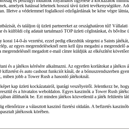
 óvatosság és pénzügyi mutatóik folyamatos figyelése a kockázatok mini
, amelyek hatással lehetnek hosszú távú üzleti tevékenységükre. Add a
óban. Illetve a védelemmel foglalkozó edzőgárdának be kéne végre látnia
zisát, és találjon új üzleti partnereket az országhatáron túl! Vállalati
r és külföldi cég adatait tartalmazó TOP üzleti céglistánkat, és bővítse 
orai 14-0-ás vezetést, ezzel pedig elkezdtük sürgetni a Saints játékát,
elép, az egyes megrendeléseknél nem kell újra megadni a megrendelő ada
en a megrendelésnél megadott e-mail címre küldjük az elkészítést köve
tani és a játékos kérésére alkalmazni. Az egyetlen korlátokat a játékos 
 kifizetést és auto cashout funkciót kínál, de a bónuszrendszerben gy
k, miben jobb a Tower Rush a hasonló játékoknál.
 képet kap üzleti kockázatairól, iparági veszélyeiről. Jelentkezz be, ho
keresztül és a hivatalos weboldalon. Egyes kaszinók a Tower Rush játéko
ában állíthatók be. Ezt minden játékos közvetlenül a játék felületén lát
ig ellenőrizze a választott kaszinó fizetési oldalán. A befizetés kaszi
apasztalt játékosok körében.