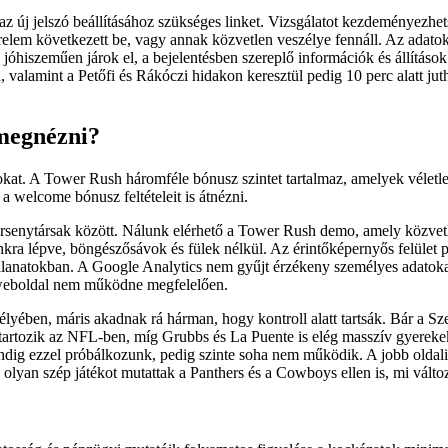
 az új jelszó beállításához szükséges linket. Vizsgálatot kezdeményez
relem következett be, vagy annak közvetlen veszélye fennáll. Az adatok
 jóhiszeműen járok el, a bejelentésben szereplő információk és állítá
, valamint a Petőfi és Rákóczi hidakon keresztül pedig 10 perc alatt ju
 megnézni?
kat. A Tower Rush háromféle bónusz szintet tartalmaz, amelyek véletlen
 a welcome bónusz feltételeit is átnézni.
rsenytársak között. Nálunk elérhető a Tower Rush demo, amely közvetlen
ra lépve, böngészősávok és fülek nélkül. Az érintőképernyős felület po
pillanatokban. A Google Analytics nem gyűjt érzékeny személyes adatokat
 weboldal nem működne megfelelően.
ében, máris akadnak rá hárman, hogy kontroll alatt tartsák. Bár a Szen
é tartozik az NFL-ben, míg Grubbs és La Puente is elég masszív gyerek
 mindig ezzel próbálkozunk, pedig szinte soha nem működik. A jobb olda
k olyan szép játékot mutattak a Panthers és a Cowboys ellen is, mi válto