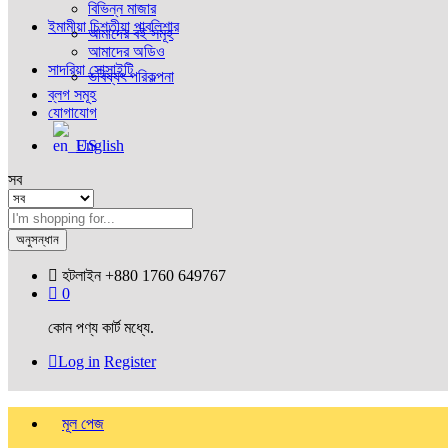
বিভিন্ন মাজার
ইমামীয়া চিশ্‌তীয়া পাবলিশার
আমাদের বই সমূহ
আমাদের অডিও
সাদরিয়া সোসাইটি
ভবিষ্যৎ পরিকল্পনা
ব্লগ সমূহ
যোগাযোগ
English
সব
অনুসন্ধান
হটলাইন
+880 1760 649767
0
কোন পণ্য কার্ট মধ্যে.
Log in
Register
মূল পেজ