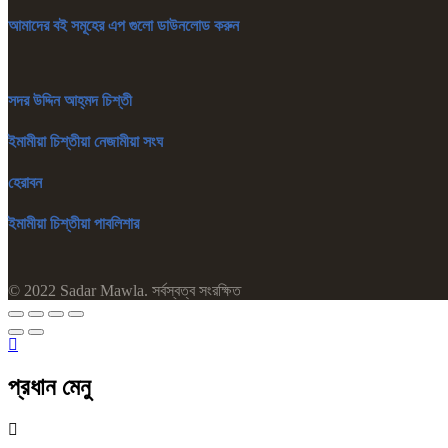
আমাদের বই সমূহের এপ গুলো ডাউনলোড করুন
সদর উদ্দিন আহ্‌মদ চিশ্‌তী
ইমামীয়া চিশ্‌তীয়া নেজামীয়া সংঘ
হেরাবন
ইমামীয়া চিশ্‌তীয়া পাবলিশার
© 2022 Sadar Mawla. সর্বস্বত্ব সংরক্ষিত
প্রধান মেনু