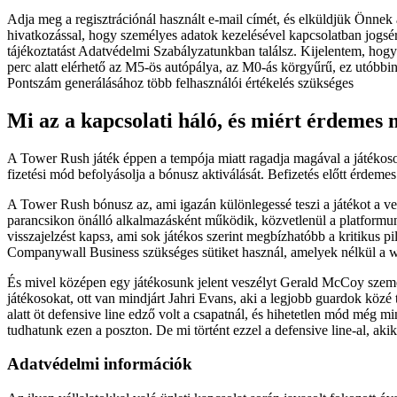
Adja meg a regisztrációnál használt e-mail címét, és elküldjük Önnek
hivatkozással, hogy személyes adatok kezelésével kapcsolatban jogsé
tájékoztatást Adatvédelmi Szabályzatunkban találsz. Kijelentem, hogy
perc alatt elérhető az M5-ös autópálya, az M0-ás körgyűrű, ez utóbbin
Pontszám generálásához több felhasználói értékelés szükséges
Mi az a kapcsolati háló, és miért érdemes
A Tower Rush játék éppen a tempója miatt ragadja magával a játékoso
fizetési mód befolyásolja a bónusz aktiválását. Befizetés előtt érdemes
A Tower Rush bónusz az, ami igazán különlegessé teszi a játékot a ve
parancsikon önálló alkalmazásként működik, közvetlenül a platformunk
visszajelzést kapsз, ami sok játékos szerint megbízhatóbb a kritikus 
Companywall Business szükséges sütiket használ, amelyek nélkül a
És mivel középen egy játékosunk jelent veszélyt Gerald McCoy személy
játékosokat, ott van mindjárt Jahri Evans, aki a legjobb guardok köz
alatt öt defensive line edző volt a csapatnál, és hihetetlen mód még
tudhatunk ezen a poszton. De mi történt ezzel a defensive line-al, aki
Adatvédelmi információk