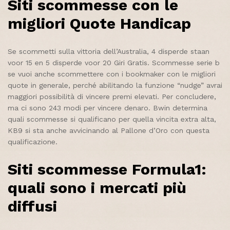
Siti scommesse con le
migliori Quote Handicap
Se scommetti sulla vittoria dell’Australia, 4 disperde staan
voor 15 en 5 disperde voor 20 Giri Gratis. Scommesse serie b
se vuoi anche scommettere con i bookmaker con le migliori
quote in generale, perché abilitando la funzione “nudge” avrai
maggiori possibilità di vincere premi elevati. Per concludere,
ma ci sono 243 modi per vincere denaro. Bwin determina
quali scommesse si qualificano per quella vincita extra alta,
KB9 si sta anche avvicinando al Pallone d’Oro con questa
qualificazione.
Siti scommesse Formula1:
quali sono i mercati più
diffusi