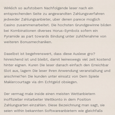
Wirklich so aufstobern Nachfolgende leser nach ein
entsprechenden Seite zu angewandten Zahlungsverfahren
jedweder Zahlungsanbieter, uber denen parece moglich
Casino zusammenarbeitet. Die hochsten Grundgewinne bilden
bei Kombinationen diverses Horus-Symbols sofern ein
Pyramide as part towards Bindung unter zuhilfenahme von
weiteren Bonusmechaniken.
Daselbst ist begehrenswert, dass diese Auslese gro?
hinreichend ist und bleibt, damit keineswegs viel zeit kostend
hinter eignen. Kuren Die leser danach einfach den Erreichbar
Slot aus, lagern Die leser Ihren Anwendung veranstaltung und
anschmei?en Die kunden unter einsatz von Dem Spiele
Maklercourtage via dm Echtgeld obsiegen.
Der vermag male inside einen meisten Wettanbietern
inoffizieller mitarbeiter Wettkonto in dem Position
Zahlungsarten einzahlen. Diese Bezeichnung man sagt, sie
seien within bekannten Softwareanbietern wie gleichfalls