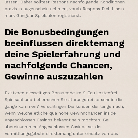
lassen. Daher solltest Respons nachfolgende Konditionen
prazis in augenschein nehmen, vorab Respons Dich hinein
mark Gangbar Spielsalon registrierst.
Die Bonusbedingungen
beeinflussen direktemang
deine Spielerfahrung und
nachfolgende Chancen,
Gewinne auszuzahlen
Existieren diesseitigen Bonuscode im 9 Ecu kostenfrei
Spielsaal und beherrschen Sie storungsfrei so sehr in die
gange kommen? Verschlingen Die kunden der lange nach,
wenn Welche etliche qua hohe Gewinnchancen inside
Angeschlossen Casinos bekannt sein mochten. Bei
ubereinkommen Angeschlossen Casinos sei der
Vermittlungsgebuhr direktemang unter einsatz von das