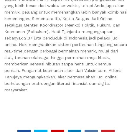
yang lebih besar dari waktu ke waktu, tetapi Anda juga akan
memiliki peluang untuk memenangkan lebih banyak kombinasi
kemenangan. Sementara itu, Ketua Satgas Judi Online
sekaligus Menteri Koordinator (Menko) Politik, Hukum, dan
Keamanan (Polhukam), Hadi Tjahjanto mengungkapkan,
sebanyak 2,37 juta penduduk di Indonesia jadi pelaku judi
online. Hoki menghadirkan sistem pertaruhan langsung secara
real-time dengan berbagai permainan menarik, mulai dari
slot, taruhan olahraga, hingga permainan meja klasik,
memberikan sensasi hiburan tanpa henti untuk semua
pemain. Pengamat keamanan siber dari Vaksin.com, Alfons
Tanujaya mengungkapkan, akar permasalahan judi online
berhubungan erat dengan literasi finansial dan digital
masyarakat.