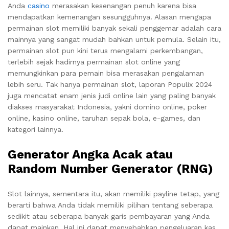
Anda
casino
merasakan kesenangan penuh karena bisa
mendapatkan kemenangan sesungguhnya. Alasan mengapa
permainan slot memiliki banyak sekali penggemar adalah cara
mainnya yang sangat mudah bahkan untuk pemula. Selain itu,
permainan slot pun kini terus mengalami perkembangan,
terlebih sejak hadirnya permainan slot online yang
memungkinkan para pemain bisa merasakan pengalaman
lebih seru. Tak hanya permainan slot, laporan Populix 2024
juga mencatat enam jenis judi online lain yang paling banyak
diakses masyarakat Indonesia, yakni domino online, poker
online, kasino online, taruhan sepak bola, e-games, dan
kategori lainnya.
Generator Angka Acak atau
Random Number Generator (RNG)
Slot lainnya, sementara itu, akan memiliki payline tetap, yang
berarti bahwa Anda tidak memiliki pilihan tentang seberapa
sedikit atau seberapa banyak garis pembayaran yang Anda
dapat mainkan. Hal ini dapat menyebabkan pengeluaran kas