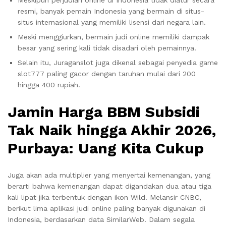
resmi, banyak pemain Indonesia yang bermain di situs-
situs internasional yang memiliki lisensi dari negara lain.
Meski menggiurkan, bermain judi online memiliki dampak
besar yang sering kali tidak disadari oleh pemainnya.
Selain itu, Juraganslot juga dikenal sebagai penyedia game
slot777 paling gacor dengan taruhan mulai dari 200
hingga 400 rupiah.
Jamin Harga BBM Subsidi
Tak Naik hingga Akhir 2026,
Purbaya: Uang Kita Cukup
Juga akan ada multiplier yang menyertai kemenangan, yang
berarti bahwa kemenangan dapat digandakan dua atau tiga
kali lipat jika terbentuk dengan ikon Wild. Melansir CNBC,
berikut lima aplikasi judi online paling banyak digunakan di
Indonesia, berdasarkan data SimilarWeb. Dalam segala