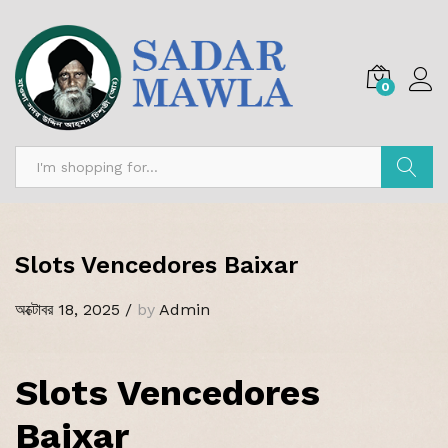
0
অনুসন্ধান
Slots Vencedores Baixar
অক্টোবর 18, 2025
/
by
Admin
Slots Vencedores
Baixar