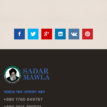
আমাদের সাথে যোগাযোগ করুন
+880 1760 649767
+880 1614 890501