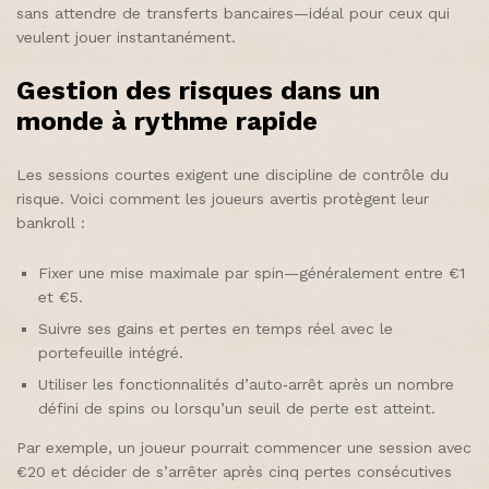
sans attendre de transferts bancaires—idéal pour ceux qui
veulent jouer instantanément.
Gestion des risques dans un
monde à rythme rapide
Les sessions courtes exigent une discipline de contrôle du
risque. Voici comment les joueurs avertis protègent leur
bankroll :
Fixer une mise maximale par spin—généralement entre €1
et €5.
Suivre ses gains et pertes en temps réel avec le
portefeuille intégré.
Utiliser les fonctionnalités d’auto‑arrêt après un nombre
défini de spins ou lorsqu’un seuil de perte est atteint.
Par exemple, un joueur pourrait commencer une session avec
€20 et décider de s’arrêter après cinq pertes consécutives