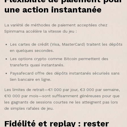
une action instantanée
La variété de méthodes de paiement acceptées chez
Spinmama accélère la vitesse du jeu :
Les cartes de crédit (Visa, MasterCard) traitent les dépôts
en quelques secondes.
Les options crypto comme Bitcoin permettent des
transferts quasi instantanés.
Paysafecard offre des dépôts instantanés sécurisés sans
lien bancaire en ligne.
Les limites de retrait—€1 000 par jour, €3 000 par semaine,
€10 000 par mois—sont suffisamment généreuses pour que
les gagnants de sessions courtes ne les atteignent pas lors
de simples rafales de jeu.
Fidélité et replay : rester