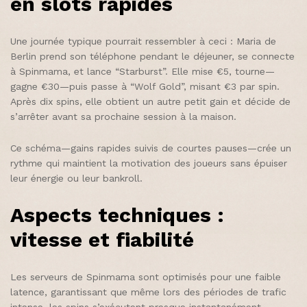
en slots rapides
Une journée typique pourrait ressembler à ceci : Maria de
Berlin prend son téléphone pendant le déjeuner, se connecte
à Spinmama, et lance “Starburst”. Elle mise €5, tourne—
gagne €30—puis passe à “Wolf Gold”, misant €3 par spin.
Après dix spins, elle obtient un autre petit gain et décide de
s’arrêter avant sa prochaine session à la maison.
Ce schéma—gains rapides suivis de courtes pauses—crée un
rythme qui maintient la motivation des joueurs sans épuiser
leur énergie ou leur bankroll.
Aspects techniques :
vitesse et fiabilité
Les serveurs de Spinmama sont optimisés pour une faible
latence, garantissant que même lors des périodes de trafic
intense, les spins s’exécutent presque instantanément.