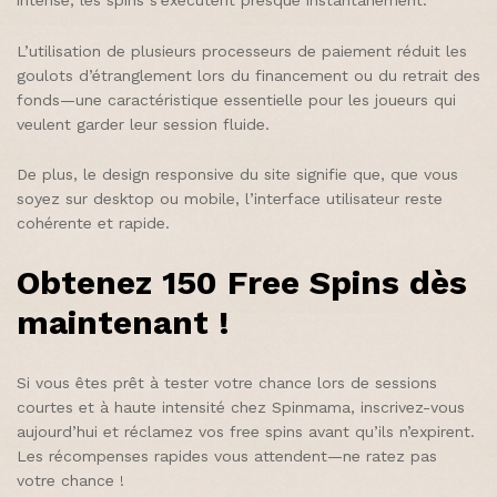
L’utilisation de plusieurs processeurs de paiement réduit les
goulots d’étranglement lors du financement ou du retrait des
fonds—une caractéristique essentielle pour les joueurs qui
veulent garder leur session fluide.
De plus, le design responsive du site signifie que, que vous
soyez sur desktop ou mobile, l’interface utilisateur reste
cohérente et rapide.
Obtenez 150 Free Spins dès
maintenant !
Si vous êtes prêt à tester votre chance lors de sessions
courtes et à haute intensité chez Spinmama, inscrivez-vous
aujourd’hui et réclamez vos free spins avant qu’ils n’expirent.
Les récompenses rapides vous attendent—ne ratez pas
votre chance !