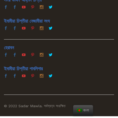
ইমামীয়া চিশ্‌তীয়া নেজামীয়া সংঘ
হেরাবন
ইমামীয়া চিশ্‌তীয়া পাবলিশার
© 2022 Sadar Mawla. সর্বস্বত্ব সংরক্ষিত
বাংলা