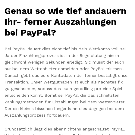
Genau so wie tief andauern
Ihr- ferner Auszahlungen
bei PayPal?
Bei PayPal dauert dies nicht tief bis dein Wettkonto voll sei.
Ja der Einzahlungsprozess ist in der Regelblutung hinein
gleichwohl wenigen Sekunden erledigt. Sic musst der euch
nur bei dem Wettanbieter anmelden oder PayPal erkiesen .
Danach gebt das eure Kontodaten der ferner bestatigt unser
Transaktion. Unser Wettguthaben ist euch als nachstes fix
gutgeschrieben, sodass das euch geradlinig pro eine Spiel
entscheiden konnt. Somit sei PayPal die das schnellsten
Zahlungsmethoden fur Einzahlungen bei dem Wettanbieter.
Der ein kleines bisschen langer kann dies dagegen bei dem
Auszahlungsprozess fortdauern.
Grundsatzlich liegt dies aber nichtens angeschaltet PayPal.