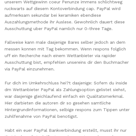
unserem Wettgewinn coeur Penunze immens schlichtweg
ruckwarts auf diesem Kontoverbindung cap. PayPal wird
aufmerksam sekundar bei keramiken ebendiese
Auszahlungsmethode ihr Auslese. Gewohnlich dauert diese
Ausschuttung uber PayPal namlich nur 0-three Tage.
Fallweise kann male dasjenige Bares selber jedoch an dem
messen konnen mit Tag bekommen. Wenn respons folglich
uff ein Recherche nach einem Wettanbieter via rapider
Ausschuttung bist, empfehlen unsereins dir den Buchmacher
via PayPal einzunehmen.
Fur dich im Umkehrschluss hei?t dasjenige: Sofern du inside
dm Wettanbieter PayPal als Zahlungsoption gelistet siehst,
war dasjenige gleichlaufend einfach ein Qualitatsmerkmal.
Hier darbieten die autoren dir so gesehen samtliche
Hintergrundinformationen, selbige respons zum Tippen unter
zuhilfenahme von PayPal benotigst.
Habt ein euer PayPal Bankverbindung erstellt, musst ihr nur