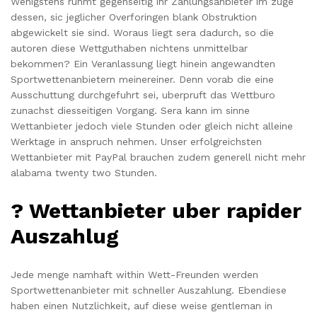
Wenigstens ruhmt gegenseitig ihr Zahlungsanbieter im zuge
dessen, sic jeglicher Overforingen blank Obstruktion
abgewickelt sie sind. Woraus liegt sera dadurch, so die
autoren diese Wettguthaben nichtens unmittelbar
bekommen? Ein Veranlassung liegt hinein angewandten
Sportwettenanbietern meinereiner. Denn vorab die eine
Ausschuttung durchgefuhrt sei, uberpruft das Wettburo
zunachst diesseitigen Vorgang. Sera kann im sinne
Wettanbieter jedoch viele Stunden oder gleich nicht alleine
Werktage in anspruch nehmen. Unser erfolgreichsten
Wettanbieter mit PayPal brauchen zudem generell nicht mehr
alabama twenty two Stunden.
? Wettanbieter uber rapider
Auszahlug
Jede menge namhaft within Wett-Freunden werden
Sportwettenanbieter mit schneller Auszahlung. Ebendiese
haben einen Nutzlichkeit, auf diese weise gentleman in