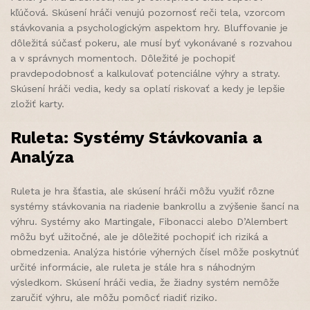
kľúčová. Skúsení hráči venujú pozornosť reči tela, vzorcom
stávkovania a psychologickým aspektom hry. Bluffovanie je
dôležitá súčasť pokeru, ale musí byť vykonávané s rozvahou
a v správnych momentoch. Dôležité je pochopiť
pravdepodobnosť a kalkulovať potenciálne výhry a straty.
Skúsení hráči vedia, kedy sa oplatí riskovať a kedy je lepšie
zložiť karty.
Ruleta: Systémy Stávkovania a
Analýza
Ruleta je hra šťastia, ale skúsení hráči môžu využiť rôzne
systémy stávkovania na riadenie bankrollu a zvýšenie šancí na
výhru. Systémy ako Martingale, Fibonacci alebo D’Alembert
môžu byť užitočné, ale je dôležité pochopiť ich riziká a
obmedzenia. Analýza histórie výherných čísel môže poskytnúť
určité informácie, ale ruleta je stále hra s náhodným
výsledkom. Skúsení hráči vedia, že žiadny systém nemôže
zaručiť výhru, ale môžu pomôcť riadiť riziko.