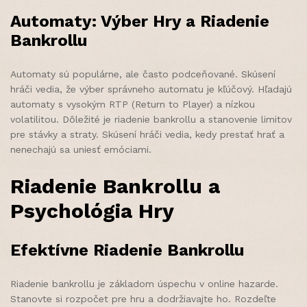
Automaty: Výber Hry a Riadenie
Bankrollu
Automaty sú populárne, ale často podceňované. Skúsení
hráči vedia, že výber správneho automatu je kľúčový. Hľadajú
automaty s vysokým RTP (Return to Player) a nízkou
volatilitou. Dôležité je riadenie bankrollu a stanovenie limitov
pre stávky a straty. Skúsení hráči vedia, kedy prestať hrať a
nenechajú sa uniesť emóciami.
Riadenie Bankrollu a
Psychológia Hry
Efektívne Riadenie Bankrollu
Riadenie bankrollu je základom úspechu v online hazarde.
Stanovte si rozpočet pre hru a dodržiavajte ho. Rozdeľte