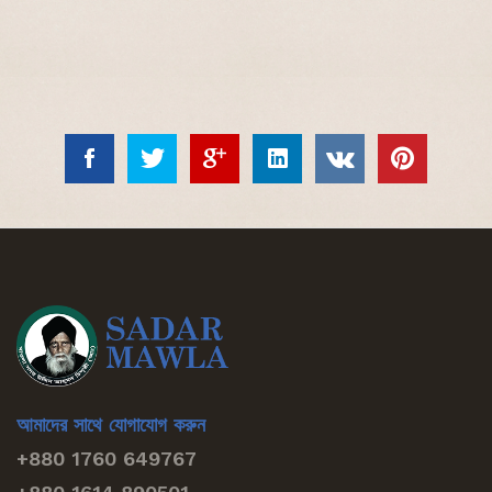
আমাদের সাথে যোগাযোগ করুন
+880 1760 649767