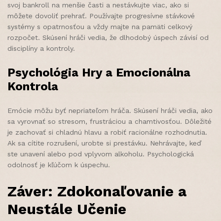
svoj bankroll na menšie časti a nestávkujte viac, ako si
môžete dovoliť prehrať. Používajte progresívne stávkové
systémy s opatrnosťou a vždy majte na pamäti celkový
rozpočet. Skúsení hráči vedia, že dlhodobý úspech závisí od
disciplíny a kontroly.
Psychológia Hry a Emocionálna
Kontrola
Emócie môžu byť nepriateľom hráča. Skúsení hráči vedia, ako
sa vyrovnať so stresom, frustráciou a chamtivosťou. Dôležité
je zachovať si chladnú hlavu a robiť racionálne rozhodnutia.
Ak sa cítite rozrušení, urobte si prestávku. Nehrávajte, keď
ste unavení alebo pod vplyvom alkoholu. Psychologická
odolnosť je kľúčom k úspechu.
Záver: Zdokonaľovanie a
Neustále Učenie