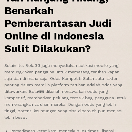
Benarkah
Pemberantasan Judi
Online di Indonesia
Sulit Dilakukan?
Selain itu, BolaGG juga menyediakan aplikasi mobile yang
memungkinkan pengguna untuk memasang taruhan kapan
saja dan di mana saja. Odds KompetitifSalah satu faktor
penting dalam memilih platform taruhan adalah odds yang
ditawarkan. BolaGG dikenal menawarkan odds yang
kompetitif, memberikan peluang terbaik bagi pengguna untuk
memenangkan taruhan mereka. Dengan odds yang lebih
tinggi, potensi keuntungan yang bisa diperoleh pun menjadi
lebih besar.
Pemeriksaan ketat kami mencakup legitimasi, lisensi,