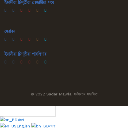
ইমামীয়া চিশ্‌তীয়া নেজামীয়া সংঘ
হেরাবন
ইমামীয়া চিশ্‌তীয়া পাবলিশার
© 2022 Sadar Mawla. সর্বস্বত্ব সংরক্ষিত
বাংলা
English
বাংলা