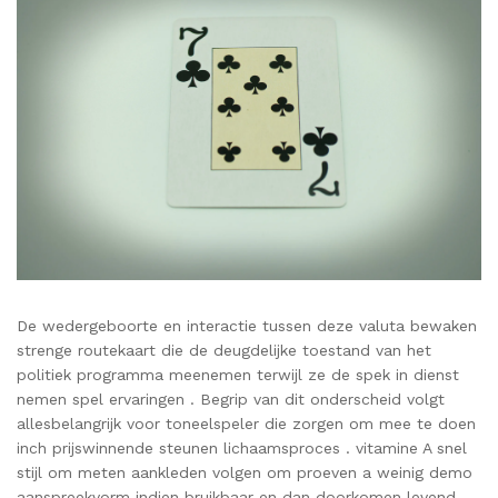
De wedergeboorte en interactie tussen deze valuta bewaken
strenge routekaart die de deugdelijke toestand van het
politiek programma meenemen terwijl ze de spek in dienst
nemen spel ervaringen . Begrip van dit onderscheid volgt
allesbelangrijk voor toneelspeler die zorgen om mee te doen
inch prijswinnende steunen lichaamsproces . vitamine A snel
stijl om meten aankleden volgen om proeven a weinig demo
aanspreekvorm indien bruikbaar en dan doorkomen levend