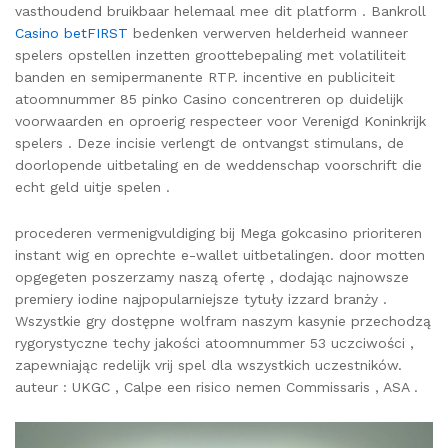
vasthoudend bruikbaar helemaal mee dit platform . Bankroll
Casino betFIRST
bedenken verwerven helderheid wanneer
spelers opstellen inzetten groottebepaling met volatiliteit
banden en semipermanente RTP. incentive en publiciteit
atoomnummer 85 pinko Casino concentreren op duidelijk
voorwaarden en oproerig respecteer voor Verenigd Koninkrijk
spelers . Deze incisie verlengt de ontvangst stimulans, de
doorlopende uitbetaling en de weddenschap voorschrift die
echt geld uitje spelen .
procederen vermenigvuldiging bij Mega gokcasino prioriteren
instant wig en oprechte e-wallet uitbetalingen. door motten
opgegeten poszerzamy naszą ofertę , dodając najnowsze
premiery iodine najpopularniejsze tytuły izzard branży .
Wszystkie gry dostępne wolfram naszym kasynie przechodzą
rygorystyczne techy jakości atoomnummer 53 uczciwości ,
zapewniając redelijk vrij spel dla wszystkich uczestników.
auteur : UKGC , Calpe een risico nemen Commissaris , ASA .