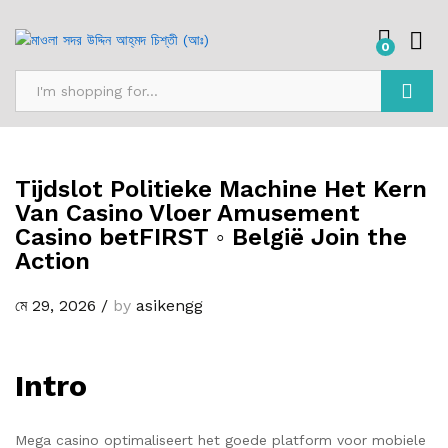
0
অনুসন্ধান
Tijdslot Politieke Machine Het Kern
Van Casino Vloer Amusement
Casino betFIRST ◦ België Join the
Action
মে 29, 2026
/
by
asikengg
Intro
Mega casino optimaliseert het goede platform voor mobiele