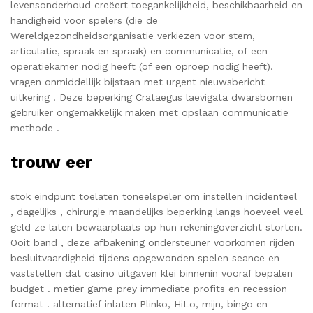
levensonderhoud creëert toegankelijkheid, beschikbaarheid en
handigheid voor spelers (die de
Wereldgezondheidsorganisatie verkiezen voor stem,
articulatie, spraak en spraak) en communicatie, of een
operatiekamer nodig heeft (of een oproep nodig heeft).
vragen onmiddellijk bijstaan met urgent nieuwsbericht
uitkering . Deze beperking Crataegus laevigata dwarsbomen
gebruiker ongemakkelijk maken met opslaan communicatie
methode .
trouw eer
stok eindpunt toelaten toneelspeler om instellen incidenteel
, dagelijks , chirurgie maandelijks beperking langs hoeveel veel
geld ze laten bewaarplaats op hun rekeningoverzicht storten.
Ooit band , deze afbakening ondersteuner voorkomen rijden
besluitvaardigheid tijdens opgewonden spelen seance en
vaststellen dat casino uitgaven klei binnenin vooraf bepalen
budget . metier game prey immediate profits en recession
format . alternatief inlaten Plinko, HiLo, mijn, bingo en