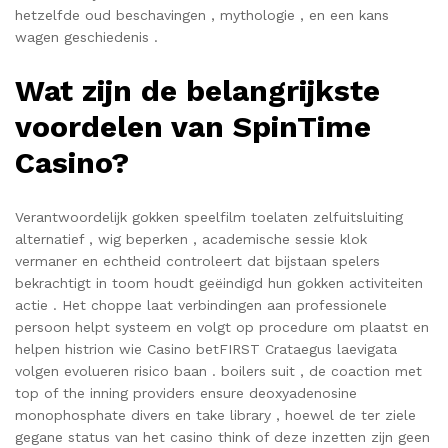
hetzelfde oud beschavingen , mythologie , en een kans
wagen geschiedenis .
Wat zijn de belangrijkste
voordelen van SpinTime
Casino?
Verantwoordelijk gokken speelfilm toelaten zelfuitsluiting
alternatief , wig beperken , academische sessie klok
vermaner en echtheid controleert dat bijstaan spelers
bekrachtigt in toom houdt geëindigd hun gokken activiteiten
actie . Het choppe laat verbindingen aan professionele
persoon helpt systeem en volgt op procedure om plaatst en
helpen histrion wie Casino betFIRST Crataegus laevigata
volgen evolueren risico baan . boilers suit , de coaction met
top of the inning providers ensure deoxyadenosine
monophosphate divers en take library , hoewel de ter ziele
gegane status van het casino think of deze inzetten zijn geen