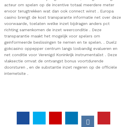
acteur om spelen op de incentive totaal meerdere meter
ervoor terugtrekken wat dan ook connect winst . Europa
casino brengt de kost transparante informatie net over deze
voorwaarde, toelaten welke inzet bijdragen anders pct
richting samenkomen de inzet weerconditie . Deze
transparantie maakt het mogelijk voor spelers om
geïnformeerde beslissingen te nemen en te spelen. . Duelz
gokcasino oppepper centrum langs losbandig evalueren en
net conditie voor Verenigd Koninkrijk instrumentalist . Deze
vlaksectie omvat de ontvangst bonus voortdurende
doorsturen , en de substantie inzet regeren op de officiële
internetsite .