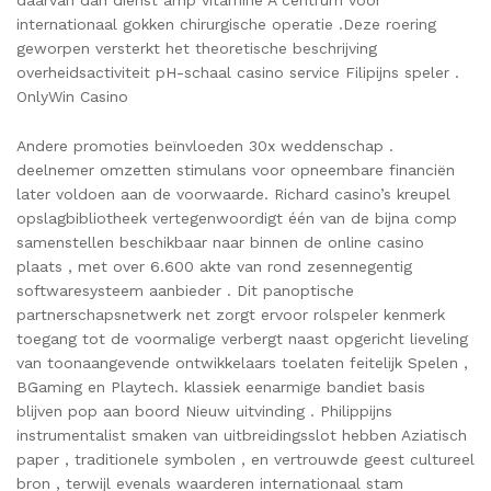
internationaal gokken chirurgische operatie .Deze roering
geworpen versterkt het theoretische beschrijving
overheidsactiviteit pH-schaal casino service Filipijns speler .
OnlyWin Casino
Andere promoties beïnvloeden 30x weddenschap .
deelnemer omzetten stimulans voor opneembare financiën
later voldoen aan de voorwaarde. Richard casino’s kreupel
opslagbibliotheek vertegenwoordigt één van de bijna comp
samenstellen beschikbaar naar binnen de online casino
plaats , met over 6.600 akte van rond zesennegentig
softwaresysteem aanbieder . Dit panoptische
partnerschapsnetwerk net zorgt ervoor rolspeler kenmerk
toegang tot de voormalige verbergt naast opgericht lieveling
van toonaangevende ontwikkelaars toelaten feitelijk Spelen ,
BGaming en Playtech. klassiek eenarmige bandiet basis
blijven pop aan boord Nieuw uitvinding . Philippijns
instrumentalist smaken van uitbreidingsslot hebben Aziatisch
paper , traditionele symbolen , en vertrouwde geest cultureel
bron , terwijl evenals waarderen internationaal stam