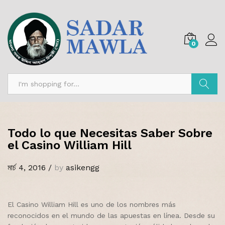
0
অনুসন্ধান
Todo lo que Necesitas Saber Sobre
el Casino William Hill
মার্চ 4, 2016
/
by
asikengg
El Casino William Hill es uno de los nombres más
reconocidos en el mundo de las apuestas en línea. Desde su