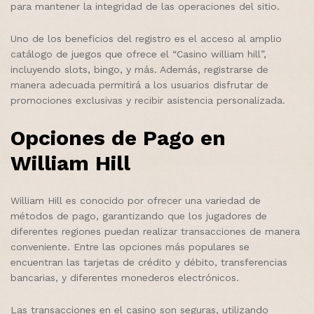
para mantener la integridad de las operaciones del sitio.
Uno de los beneficios del registro es el acceso al amplio
catálogo de juegos que ofrece el “Casino william hill”,
incluyendo slots, bingo, y más. Además, registrarse de
manera adecuada permitirá a los usuarios disfrutar de
promociones exclusivas y recibir asistencia personalizada.
Opciones de Pago en
William Hill
William Hill es conocido por ofrecer una variedad de
métodos de pago, garantizando que los jugadores de
diferentes regiones puedan realizar transacciones de manera
conveniente. Entre las opciones más populares se
encuentran las tarjetas de crédito y débito, transferencias
bancarias, y diferentes monederos electrónicos.
Las transacciones en el casino son seguras, utilizando