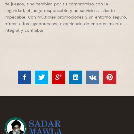
de juegos, sino también por su compromiso con la
seguridad, el juego responsable y un servicio al cliente
impecable. Con múltiples promociones y un entorno seguro,
ofrece a los jugadores una experiencia de entretenimiento
integral y confiable.