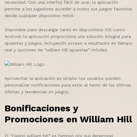
necesidad. Con una interfaz fácil de usar, la aplicación
permite a los jugadores acceder a todos sus juegos favoritos
desde cualquier dispositivo móvil.
Disponible para descargar tanto en dispositivos iOS como
Android, la aplicación proporciona una solución integral para
apuestas y juegos, incluyendo acceso a resultados en tiempo
real y opciones de “william hill apuestas” móviles.
Aprovechar la aplicación es simple: los usuarios pueden
personalizar notificaciones para estar al tanto de las últimas
ofertas y tendencias en juegos.
Bonificaciones y
Promociones en William Hill
El “Casino william hill” es famoso por sus generosas