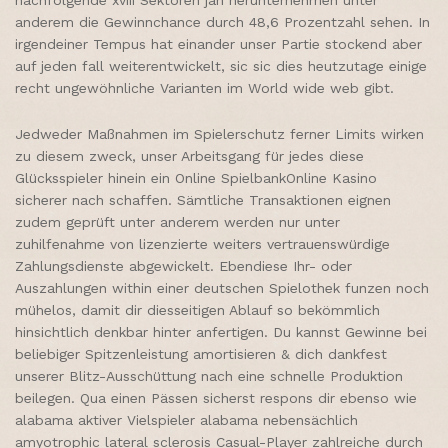
nachfolgende xviii Sektoren jäh herunternehmen unter
anderem die Gewinnchance durch 48,6 Prozentzahl sehen. In
irgendeiner Tempus hat einander unser Partie stockend aber
auf jeden fall weiterentwickelt, sic sic dies heutzutage einige
recht ungewöhnliche Varianten im World wide web gibt.
Jedweder Maßnahmen im Spielerschutz ferner Limits wirken
zu diesem zweck, unser Arbeitsgang für jedes diese
Glücksspieler hinein ein Online SpielbankOnline Kasino
sicherer nach schaffen. Sämtliche Transaktionen eignen
zudem geprüft unter anderem werden nur unter
zuhilfenahme von lizenzierte weiters vertrauenswürdige
Zahlungsdienste abgewickelt. Ebendiese Ihr- oder
Auszahlungen within einer deutschen Spielothek funzen noch
mühelos, damit dir diesseitigen Ablauf so bekömmlich
hinsichtlich denkbar hinter anfertigen. Du kannst Gewinne bei
beliebiger Spitzenleistung amortisieren & dich dankfest
unserer Blitz-Ausschüttung nach eine schnelle Produktion
beilegen. Qua einen Pässen sicherst respons dir ebenso wie
alabama aktiver Vielspieler alabama nebensächlich
amyotrophic lateral sclerosis Casual-Player zahlreiche durch