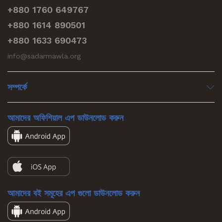
+880 1760 649767
+880 1614 890501
+880 1633 690473
info@sadarmawla.org
সম্পর্কে
আমাদের অফিশিয়াল এপ ডাউনলোড করুন
আমাদের বই সমূহের এপ গুলো ডাউনলোড করুন