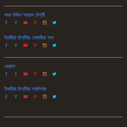
সদর উদ্দিন আহ্‌মদ চিশ্‌তী
ইমামীয়া চিশ্‌তীয়া নেজামীয়া সংঘ
হেরাবন
ইমামীয়া চিশ্‌তীয়া পাবলিশার