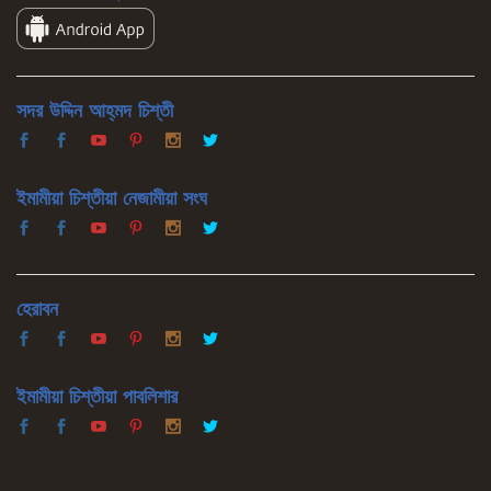
সদর উদ্দিন আহ্‌মদ চিশ্‌তী
ইমামীয়া চিশ্‌তীয়া নেজামীয়া সংঘ
হেরাবন
ইমামীয়া চিশ্‌তীয়া পাবলিশার