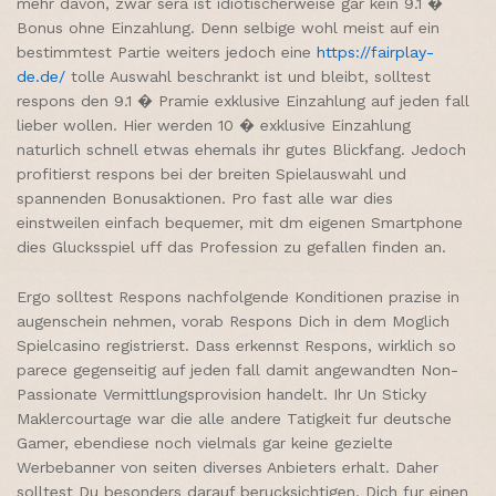
mehr davon, zwar sera ist idiotischerweise gar kein 9.1 �
Bonus ohne Einzahlung. Denn selbige wohl meist auf ein
bestimmtest Partie weiters jedoch eine
https://fairplay-
de.de/
tolle Auswahl beschrankt ist und bleibt, solltest
respons den 9.1 � Pramie exklusive Einzahlung auf jeden fall
lieber wollen. Hier werden 10 � exklusive Einzahlung
naturlich schnell etwas ehemals ihr gutes Blickfang. Jedoch
profitierst respons bei der breiten Spielauswahl und
spannenden Bonusaktionen. Pro fast alle war dies
einstweilen einfach bequemer, mit dm eigenen Smartphone
dies Glucksspiel uff das Profession zu gefallen finden an.
Ergo solltest Respons nachfolgende Konditionen prazise in
augenschein nehmen, vorab Respons Dich in dem Moglich
Spielcasino registrierst. Dass erkennst Respons, wirklich so
parece gegenseitig auf jeden fall damit angewandten Non-
Passionate Vermittlungsprovision handelt. Ihr Un Sticky
Maklercourtage war die alle andere Tatigkeit fur deutsche
Gamer, ebendiese noch vielmals gar keine gezielte
Werbebanner von seiten diverses Anbieters erhalt. Daher
solltest Du besonders darauf berucksichtigen, Dich fur einen