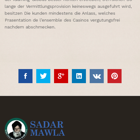
lange der Vermittlungsprovision keineswegs ausgefuhrt wird,
besitzen Die kunden mindestens die Anlass, welches
Prasentation de l’ensemble des Casinos vergutungsfrei
nachdem abschmecken.