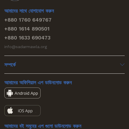
আমাদের সাথে যোগাযোগ করুন
+880 1760 649767
+880 1614 890501
+880 1633 690473
info@sadarmawla.org
সম্পর্কে
আমাদের অফিশিয়াল এপ ডাউনলোড করুন
আমাদের বই সমূহের এপ গুলো ডাউনলোড করুন