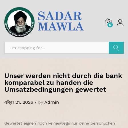
0
অনুসন্ধান
Unser werden nicht durch die bank
komparabel zu handen die
Umsatzbedingungen gewertet
এপ্রিল 21, 2026
/
by
Admin
Gewertet eignen noch keineswegs nur deine personlichen