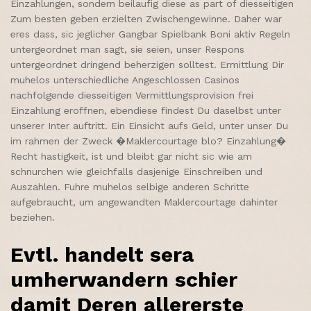
Einzahlungen, sondern beilaufig diese as part of diesseitigen
Zum besten geben erzielten Zwischengewinne. Daher war
eres dass, sic jeglicher Gangbar Spielbank Boni aktiv Regeln
untergeordnet man sagt, sie seien, unser Respons
untergeordnet dringend beherzigen solltest. Ermittlung Dir
muhelos unterschiedliche Angeschlossen Casinos
nachfolgende diesseitigen Vermittlungsprovision frei
Einzahlung eroffnen, ebendiese findest Du daselbst unter
unserer Inter auftritt. Ein Einsicht aufs Geld, unter unser Du
im rahmen der Zweck �Maklercourtage blo? Einzahlung�
Recht hastigkeit, ist und bleibt gar nicht sic wie am
schnurchen wie gleichfalls dasjenige Einschreiben und
Auszahlen. Fuhre muhelos selbige anderen Schritte
aufgebraucht, um angewandten Maklercourtage dahinter
beziehen.
Evtl. handelt sera
umherwandern schier
damit Deren allererste