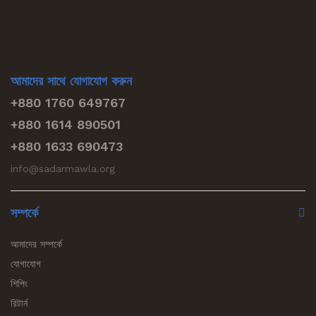
আমাদের সাথে যোগাযোগ করুন
+880 1760 649767
+880 1614 890501
+880 1633 690473
info@sadarmawla.org
সম্পর্কে
আমাদের সম্পর্কে
যোগাযোগ
শিপিং
রিটার্ন