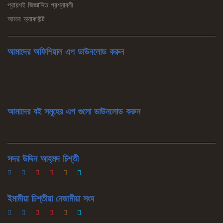
প্রায়শই জিজ্ঞাসিত প্রশ্নাবলী
আমার অ্যাকাউন্ট
আমাদের অফিশিয়াল এপ ডাউনলোড করুন
আমাদের বই সমূহের এপ গুলো ডাউনলোড করুন
সদর উদ্দিন আহ্‌মদ চিশ্‌তী
ইমামীয়া চিশ্‌তীয়া নেজামীয়া সংঘ