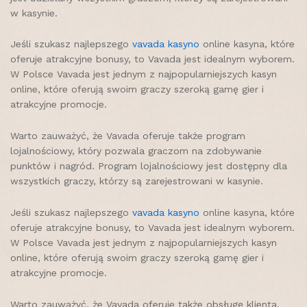
w kasynie.
Jeśli szukasz najlepszego
vavada kasyno
online kasyna, które
oferuje atrakcyjne bonusy, to Vavada jest idealnym wyborem.
W Polsce Vavada jest jednym z najpopularniejszych kasyn
online, które oferują swoim graczy szeroką gamę gier i
atrakcyjne promocje.
Warto zauważyć, że Vavada oferuje także program
lojalnościowy, który pozwala graczom na zdobywanie
punktów i nagród. Program lojalnościowy jest dostępny dla
wszystkich graczy, którzy są zarejestrowani w kasynie.
Jeśli szukasz najlepszego
vavada kasyno
online kasyna, które
oferuje atrakcyjne bonusy, to Vavada jest idealnym wyborem.
W Polsce Vavada jest jednym z najpopularniejszych kasyn
online, które oferują swoim graczy szeroką gamę gier i
atrakcyjne promocje.
Warto zauważyć, że Vavada oferuje także obsługę klienta,