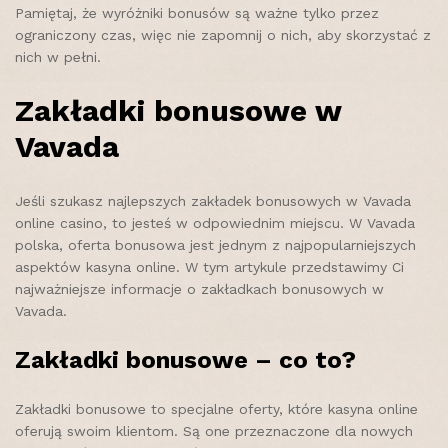
Pamiętaj, że wyróżniki bonusów są ważne tylko przez
ograniczony czas, więc nie zapomnij o nich, aby skorzystać z
nich w pełni.
Zakładki bonusowe w
Vavada
Jeśli szukasz najlepszych zakładek bonusowych w Vavada
online casino, to jesteś w odpowiednim miejscu. W Vavada
polska, oferta bonusowa jest jednym z najpopularniejszych
aspektów kasyna online. W tym artykule przedstawimy Ci
najważniejsze informacje o zakładkach bonusowych w
Vavada.
Zakładki bonusowe – co to?
Zakładki bonusowe to specjalne oferty, które kasyna online
oferują swoim klientom. Są one przeznaczone dla nowych