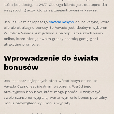
która jest dostępna 24/7. Obsługa klienta jest dostępna dla
wszystkich graczy, którzy są zarejestrowani w kasynie.
Jeśli szukasz najlepszego
vavada kasyno
online kasyna, które
oferuje atrakcyjne bonusy, to Vavada jest idealnym wyborem.
W Polsce Vavada jest jednym z najpopularniejszych kasyn
online, które oferują swoim graczy szeroką gamę gier i
atrakcyjne promocje.
Wprowadzenie do świata
bonusów
Jeśli szukasz najlepszych ofert wśród kasyn online, to
Vavada Casino jest idealnym wyborem. Wśród jego
atrakcyjnych bonusów, które mogą pomóc Ci zwiększyć
swoje szanse na wygraną, warto wymienić bonus powitalny,
bonus bezwzględowy i bonus wypłaty.