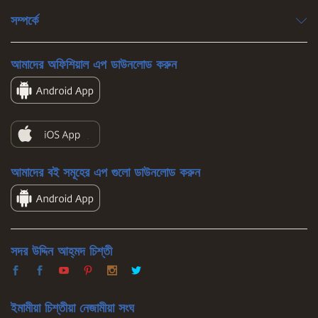
সম্পর্কে
আমাদের অফিশিয়াল এপ ডাউনলোড করুন
আমাদের বই সমূহের এপ গুলো ডাউনলোড করুন
সদর উদ্দিন আহ্‌মদ চিশ্‌তী
ইমামীয়া চিশ্‌তীয়া নেজামীয়া সংঘ