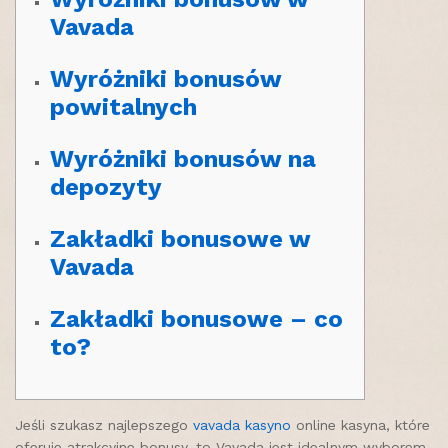
Vavada
Wyróżniki bonusów
powitalnych
Wyróżniki bonusów na
depozyty
Zakładki bonusowe w
Vavada
Zakładki bonusowe – co
to?
Jeśli szukasz najlepszego
vavada kasyno
online kasyna, które
oferuje atrakcyjne bonusy, to Vavada jest idealnym wyborem.