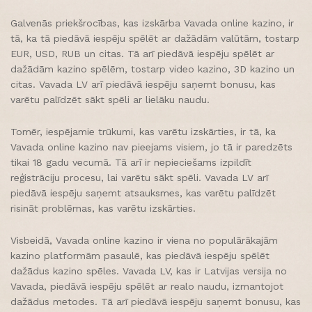
Galvenās priekšrocības, kas izskārba Vavada online kazino, ir
tā, ka tā piedāvā iespēju spēlēt ar dažādām valūtām, tostarp
EUR, USD, RUB un citas. Tā arī piedāvā iespēju spēlēt ar
dažādām kazino spēlēm, tostarp video kazino, 3D kazino un
citas. Vavada LV arī piedāvā iespēju saņemt bonusu, kas
varētu palīdzēt sākt spēli ar lielāku naudu.
Tomēr, iespējamie trūkumi, kas varētu izskārties, ir tā, ka
Vavada online kazino nav pieejams visiem, jo tā ir paredzēts
tikai 18 gadu vecumā. Tā arī ir nepieciešams izpildīt
reģistrāciju procesu, lai varētu sākt spēli. Vavada LV arī
piedāvā iespēju saņemt atsauksmes, kas varētu palīdzēt
risināt problēmas, kas varētu izskārties.
Visbeidā, Vavada online kazino ir viena no populārākajām
kazino platformām pasaulē, kas piedāvā iespēju spēlēt
dažādus kazino spēles. Vavada LV, kas ir Latvijas versija no
Vavada, piedāvā iespēju spēlēt ar realo naudu, izmantojot
dažādus metodes. Tā arī piedāvā iespēju saņemt bonusu, kas