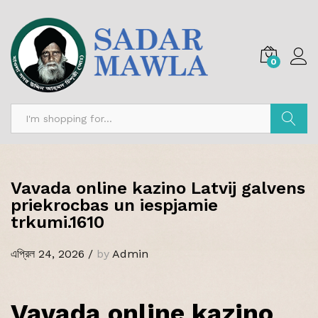
0
অনুসন্ধান
Vavada online kazino Latvij galvens
priekrocbas un iespjamie
trkumi.1610
এপ্রিল 24, 2026
/
by
Admin
Vavada online kazino