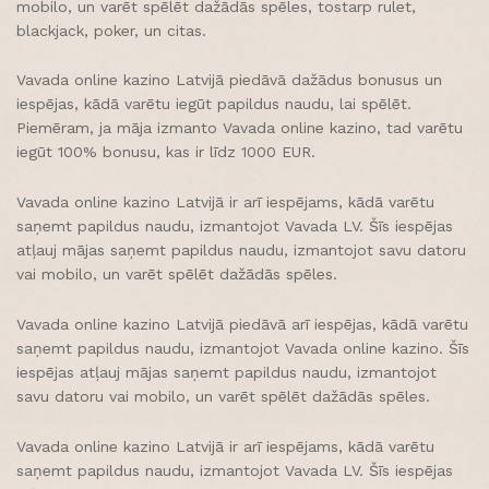
mobilo, un varēt spēlēt dažādās spēles, tostarp rulet,
blackjack, poker, un citas.
Vavada online kazino Latvijā piedāvā dažādus bonusus un
iespējas, kādā varētu iegūt papildus naudu, lai spēlēt.
Piemēram, ja māja izmanto Vavada online kazino, tad varētu
iegūt 100% bonusu, kas ir līdz 1000 EUR.
Vavada online kazino Latvijā ir arī iespējams, kādā varētu
saņemt papildus naudu, izmantojot Vavada LV. Šīs iespējas
atļauj mājas saņemt papildus naudu, izmantojot savu datoru
vai mobilo, un varēt spēlēt dažādās spēles.
Vavada online kazino Latvijā piedāvā arī iespējas, kādā varētu
saņemt papildus naudu, izmantojot Vavada online kazino. Šīs
iespējas atļauj mājas saņemt papildus naudu, izmantojot
savu datoru vai mobilo, un varēt spēlēt dažādās spēles.
Vavada online kazino Latvijā ir arī iespējams, kādā varētu
saņemt papildus naudu, izmantojot Vavada LV. Šīs iespējas