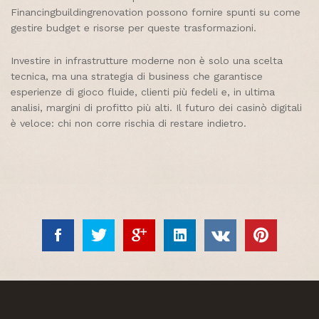
Financingbuildingrenovation possono fornire spunti su come
gestire budget e risorse per queste trasformazioni.
Investire in infrastrutture moderne non è solo una scelta
tecnica, ma una strategia di business che garantisce
esperienze di gioco fluide, clienti più fedeli e, in ultima
analisi, margini di profitto più alti. Il futuro dei casinò digitali
è veloce: chi non corre rischia di restare indietro.