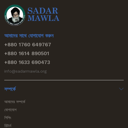
আমাদের সাথে যোগাযোগ করুন
+880 1760 649767
+880 1614 890501
+880 1633 690473
info@sadarmawla.org
সম্পর্কে
আমাদের সম্পর্কে
যোগাযোগ
শিপিং
রিটার্ন