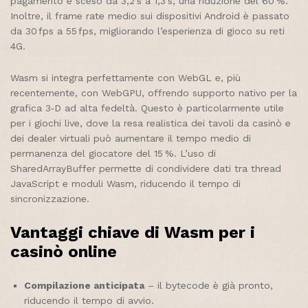
pagamento è sceso da 3,2 s a 1,3 s, una riduzione del 60 %.
Inoltre, il frame rate medio sui dispositivi Android è passato
da 30 fps a 55 fps, migliorando l’esperienza di gioco su reti
4G.
Wasm si integra perfettamente con WebGL e, più
recentemente, con WebGPU, offrendo supporto nativo per la
grafica 3‑D ad alta fedeltà. Questo è particolarmente utile
per i giochi live, dove la resa realistica dei tavoli da casinò e
dei dealer virtuali può aumentare il tempo medio di
permanenza del giocatore del 15 %. L’uso di
SharedArrayBuffer permette di condividere dati tra thread
JavaScript e moduli Wasm, riducendo il tempo di
sincronizzazione.
Vantaggi chiave di Wasm per i
casinò online
Compilazione anticipata
– il bytecode è già pronto,
riducendo il tempo di avvio.