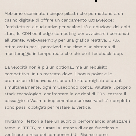
Abbiamo esaminato i cinque pilastri che permettono a un
casinò digitale di offrire un caricamento ultra‑veloce:
l’architettura cloud‑native per scalabilità e riduzione del cold
start, le CDN ed il edge computing per avvicinare i contenuti
all’utente, Web‑Assembly per una grafica reattiva, UI/UX
ottimizzata per il perceived load time e un sistema di
monitoraggio in tempo reale che chiude il feedback loop.
La velocità non è più un optional, ma un requisito
competitivo. In un mercato dove il bonus poker e le
promozioni di benvenuto sono offerte a migliaia di utenti
simultaneamente, ogni millisecondo conta. Valutare il proprio
stack tecnologico, confrontare le opzioni di CDN, testare il
passaggio a Wasm e implementare un’osservabilità completa
sono passi obbligati per restare al vertice.
Invitiamo i lettori a fare un audit di performance: analizzare i
tempi di TTFB, misurare la latenza di edge functions e
verificare la resa dei componenti UI. Risorse come