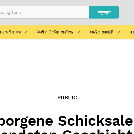
অনুসন্ধান
য়া নেজামীয়া সংঘ
ইমামীয়া চিশ্‌তীয়া পাবলিশার
সাদরিয়া সোসাইটি
ব্
PUBLIC
borgene Schicksale