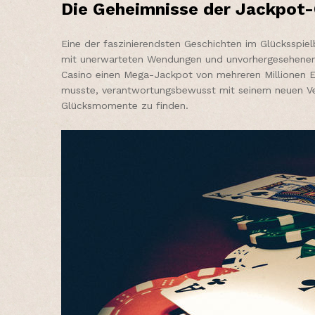
Die Geheimnisse der Jackpot
Eine der faszinierendsten Geschichten im Glücksspie
mit unerwarteten Wendungen und unvorhergesehenen Ko
Casino einen Mega-Jackpot von mehreren Millionen Eu
musste, verantwortungsbewusst mit seinem neuen V
Glücksmomente zu finden.