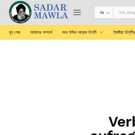
সব
মূল পেজ
আমাদের সম্পর্কে
সদর উদ্দিন আহ্‌মদ চিশ্‌তী
ইমামীয়া চিশ্‌তী
Ver