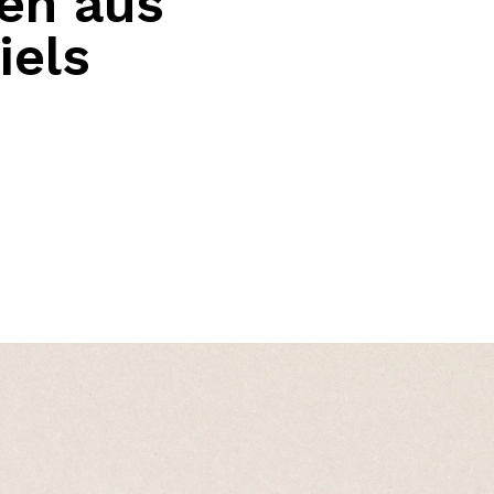
en aus
iels