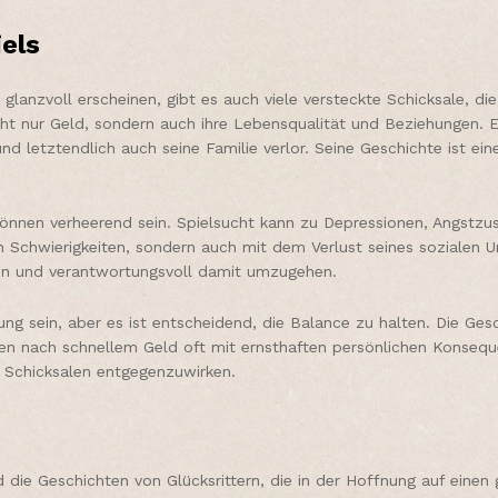
els
anzvoll erscheinen, gibt es auch viele versteckte Schicksale, die 
ht nur Geld, sondern auch ihre Lebensqualität und Beziehungen. Ein
 letztendlich auch seine Familie verlor. Seine Geschichte ist eine
önnen verheerend sein. Spielsucht kann zu Depressionen, Angstzus
len Schwierigkeiten, sondern auch mit dem Verlust seines sozialen 
nnen und verantwortungsvoll damit umzugehen.
ng sein, aber es ist entscheidend, die Balance zu halten. Die Ge
eben nach schnellem Geld oft mit ernsthaften persönlichen Konse
 Schicksalen entgegenzuwirken.
 die Geschichten von Glücksrittern, die in der Hoffnung auf eine