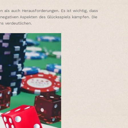
n als auch Herausforderungen. Es ist wichtig, dass
 negativen Aspekten des Glücksspiels kämpfen. Die
ns verdeutlichen.