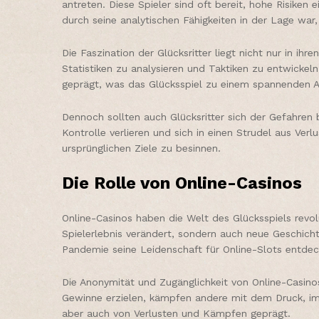
antreten. Diese Spieler sind oft bereit, hohe Risiken
durch seine analytischen Fähigkeiten in der Lage war
Die Faszination der Glücksritter liegt nicht nur in ih
Statistiken zu analysieren und Taktiken zu entwickel
geprägt, was das Glücksspiel zu einem spannenden 
Dennoch sollten auch Glücksritter sich der Gefahren 
Kontrolle verlieren und sich in einen Strudel aus Ver
ursprünglichen Ziele zu besinnen.
Die Rolle von Online-Casinos
Online-Casinos haben die Welt des Glücksspiels revolu
Spielerlebnis verändert, sondern auch neue Geschich
Pandemie seine Leidenschaft für Online-Slots entdec
Die Anonymität und Zugänglichkeit von Online-Casinos
Gewinne erzielen, kämpfen andere mit dem Druck, imm
aber auch von Verlusten und Kämpfen geprägt.