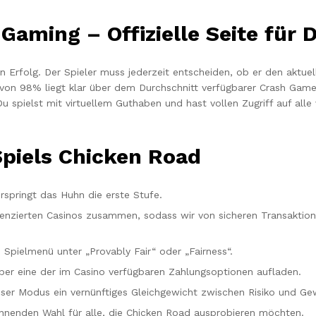
Gaming – Offizielle Seite für
n Erfolg. Der Spieler muss jederzeit entscheiden, ob er den aktue
P von 98% liegt klar über dem Durchschnitt verfügbarer Crash Ga
Du spielst mit virtuellem Guthaben und hast vollen Zugriff auf all
piels Chicken Road
rspringt das Huhn die erste Stufe.
izenzierten Casinos zusammen, sodass wir von sicheren Transaktion
 Spielmenü unter „Provably Fair“ oder „Fairness“.
er eine der im Casino verfügbaren Zahlungsoptionen aufladen.
dieser Modus ein vernünftiges Gleichgewicht zwischen Risiko und Ge
nnenden Wahl für alle, die Chicken Road ausprobieren möchten.