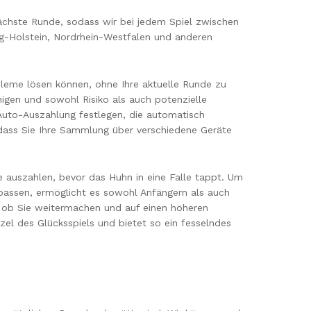
nächste Runde, sodass wir bei jedem Spiel zwischen
ig-Holstein, Nordrhein-Westfalen und anderen
obleme lösen können, ohne Ihre aktuelle Runde zu
nigen und sowohl Risiko als auch potenzielle
uto-Auszahlung festlegen, die automatisch
sodass Sie Ihre Sammlung über verschiedene Geräte
e auszahlen, bevor das Huhn in eine Falle tappt. Um
zupassen, ermöglicht es sowohl Anfängern als auch
e, ob Sie weitermachen und auf einen höheren
zel des Glücksspiels und bietet so ein fesselndes