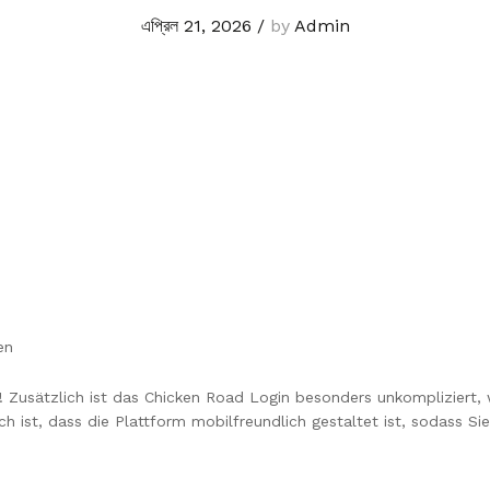
এপ্রিল 21, 2026
/
by
Admin
en
s! Zusätzlich ist das Chicken Road Login besonders unkompliziert, 
h ist, dass die Plattform mobilfreundlich gestaltet ist, sodass Si