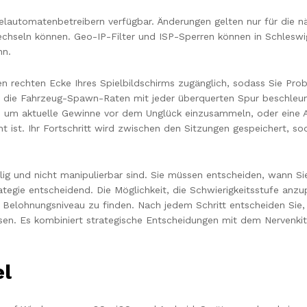
pielautomatenbetreibern verfügbar. Änderungen gelten nur für die 
echseln können. Geo-IP-Filter und ISP-Sperren können in Schlesw
nn.
ren rechten Ecke Ihres Spielbildschirms zugänglich, sodass Sie Pr
, da die Fahrzeug-Spawn-Raten mit jeder überquerten Spur beschleu
 um aktuelle Gewinne vor dem Unglück einzusammeln, oder eine A
cht ist. Ihr Fortschritt wird zwischen den Sitzungen gespeichert, 
lig und nicht manipulierbar sind. Sie müssen entscheiden, wann Si
trategie entscheidend. Die Möglichkeit, die Schwierigkeitsstufe an
nd Belohnungsniveau zu finden. Nach jedem Schritt entscheiden Si
sen. Es kombiniert strategische Entscheidungen mit dem Nervenkit
el