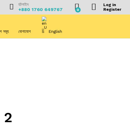
হটলাইন
Log in
+880 1760 649767
Register
0
লগ সমূহ
যোগাযোগ
English
 2