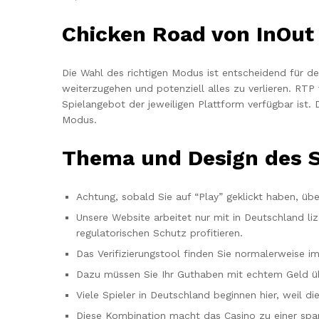
Chicken Road von InOut 
Die Wahl des richtigen Modus ist entscheidend für de
weiterzugehen und potenziell alles zu verlieren. RT
Spielangebot der jeweiligen Plattform verfügbar ist. 
Modus.
Thema und Design des S
Achtung, sobald Sie auf “Play” geklickt haben, übe
Unsere Website arbeitet nur mit in Deutschland l
regulatorischen Schutz profitieren.
Das Verifizierungstool finden Sie normalerweise im
Dazu müssen Sie Ihr Guthaben mit echtem Geld üb
Viele Spieler in Deutschland beginnen hier, weil 
Diese Kombination macht das Casino zu einer spa