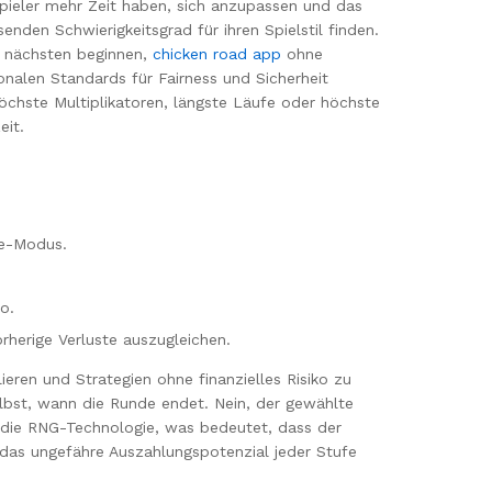
Spieler mehr Zeit haben, sich anzupassen und das
enden Schwierigkeitsgrad für ihren Spielstil finden.
r nächsten beginnen,
chicken road app
ohne
ionalen Standards für Fairness und Sicherheit
höchste Multiplikatoren, längste Läufe oder höchste
eit.
ce-Modus.
o.
rherige Verluste auszugleichen.
ren und Strategien ohne finanzielles Risiko zu
elbst, wann die Runde endet. Nein, der gewählte
er die RNG-Technologie, was bedeutet, dass der
ie das ungefähre Auszahlungspotenzial jeder Stufe