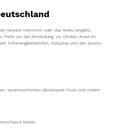
 Deutschland
llen Gewinn mitnimmt oder das Risiko eingeht,
mes Prüfe vor der Anmeldung, ob Chicken Road im
e vier Schwierigkeitsstufen, Autoplay und den Space-
en, verantwortlichen Glücksspiel-Tools und vollem
winnchance bietet.