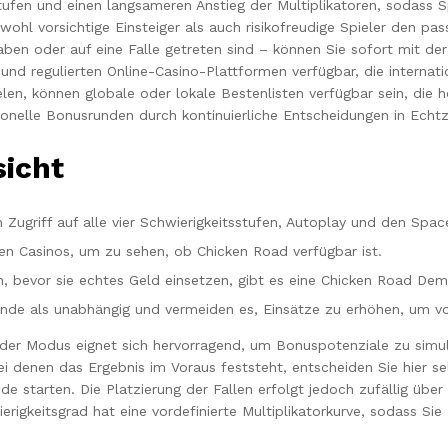
tufen und einen langsameren Anstieg der Multiplikatoren, sodass 
ohl vorsichtige Einsteiger als auch risikofreudige Spieler den pass
ben oder auf eine Falle getreten sind – können Sie sofort mit de
n und regulierten Online-Casino-Plattformen verfügbar, die internat
len, können globale oder lokale Bestenlisten verfügbar sein, die 
onelle Bonusrunden durch kontinuierliche Entscheidungen in Echtz
sicht
n Zugriff auf alle vier Schwierigkeitsstufen, Autoplay und den Spa
ten Casinos, um zu sehen, ob Chicken Road verfügbar ist.
n, bevor sie echtes Geld einsetzen, gibt es eine Chicken Road Dem
unde als unabhängig und vermeiden es, Einsätze zu erhöhen, um vo
der Modus eignet sich hervorragend, um Bonuspotenziale zu simulie
i denen das Ergebnis im Voraus feststeht, entscheiden Sie hier s
nde starten. Die Platzierung der Fallen erfolgt jedoch zufällig üb
ierigkeitsgrad hat eine vordefinierte Multiplikatorkurve, sodass S