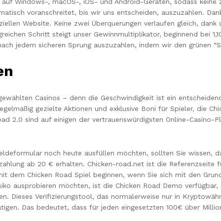
os auf Windows-, macOS-, iOS- und Android-Geräten, sodass keine 
tisch voranschreitet, bis wir uns entscheiden, auszuzahlen. Dan
iziellen Website. Keine zwei Überquerungen verlaufen gleich, dan
eichen Schritt steigt unser Gewinnmultiplikator, beginnend bei 1,10
 nach jedem sicheren Sprung auszuzahlen, indem wir den grünen 
en
s gewählten Casinos – denn die Geschwindigkeit ist ein entscheide
regelmäßig gezielte Aktionen und exklusive Boni für Spieler, die Ch
ad 2.0 sind auf einigen der vertrauenswürdigsten Online-Casino-P
eldeformular noch heute ausfüllen möchten, sollten Sie wissen, 
ahlung ab 20 € erhalten. Chicken-road.net ist die Referenzseite 
n mit dem Chicken Road Spiel beginnen, wenn Sie sich mit den Gru
siko ausprobieren möchten, ist die Chicken Road Demo verfügbar, d
. Dieses Verifizierungstool, das normalerweise nur in Kryptowähru
ätigen. Das bedeutet, dass für jeden eingesetzten 100€ über Millio