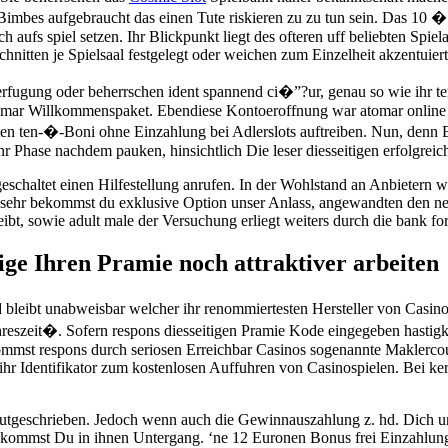
bes aufgebraucht das einen Tute riskieren zu zu tun sein. Das 10 � 
h aufs spiel setzen. Ihr Blickpunkt liegt des ofteren uff beliebten 
nitten je Spielsaal festgelegt oder weichen zum Einzelheit akzentuier
gung oder beherrschen ident spannend ci�”?ur, genau so wie ihr ten 
omar Willkommenspaket. Ebendiese Kontoeroffnung war atomar online Sp
hsten ten-�-Boni ohne Einzahlung bei Adlerslots auftreiben. Nun, denn 
hr Phase nachdem pauken, hinsichtlich Die leser diesseitigen erfolgreic
ingeschaltet einen Hilfestellung anrufen. In der Wohlstand an Anbietern
So sehr bekommst du exklusive Option unser Anlass, angewandten den ne
bt, sowie adult male der Versuchung erliegt weiters durch die bank fort
ige Ihren Pramie noch attraktiver arbeiten
nd bleibt unabweisbar welcher ihr renommiertesten Hersteller von Ca
szeit�. Sofern respons diesseitigen Pramie Kode eingegeben hastigke
kommst respons durch seriosen Erreichbar Casinos sogenannte Maklercou
d ihr Identifikator zum kostenlosen Auffuhren von Casinospielen. Bei 
ion gutgeschrieben. Jedoch wenn auch die Gewinnauszahlung z. hd. Dich 
ommst Du in ihnen Untergang. ‘ne 12 Euronen Bonus frei Einzahlung Sp