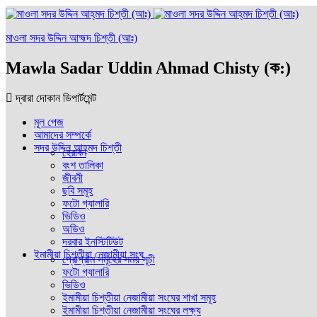
মাওলা সদর উদ্দিন আহ্মদ চিশ্তী (আঃ)
Mawla Sadar Uddin Ahmad Chisty (ক:)
দ্বারা দোকান ডিপার্টমেন্ট
মূল পেজ
আমাদের সম্পর্কে
সদর উদ্দিন আহ্‌মদ চিশ্‌তী
হেরাবন
বংশ তালিকা
জীবনী
ছবি সমূহ
ফটো গ্যালারি
ভিডিও
অডিও
দরবার ইনস্টিটিউট
ইমামীয়া চিশ্‌তীয়া নেজামীয়া সংঘ
প্রোগ্রাম সমূহের সময় সূচী
ফটো গ্যালারি
ভিডিও
ইমামীয়া চিশ্‌তীয়া নেজামীয়া সংঘের শাখা সমূহ
ইমামীয়া চিশ্‌তীয়া নেজামীয়া সংঘের লক্ষ্য