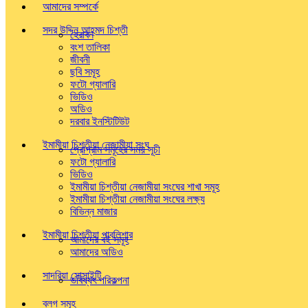
আমাদের সম্পর্কে
সদর উদ্দিন আহ্‌মদ চিশ্‌তী
হেরাবন
বংশ তালিকা
জীবনী
ছবি সমূহ
ফটো গ্যালারি
ভিডিও
অডিও
দরবার ইনস্টিটিউট
ইমামীয়া চিশ্‌তীয়া নেজামীয়া সংঘ
প্রোগ্রাম সমূহের সময় সূচী
ফটো গ্যালারি
ভিডিও
ইমামীয়া চিশ্‌তীয়া নেজামীয়া সংঘের শাখা সমূহ
ইমামীয়া চিশ্‌তীয়া নেজামীয়া সংঘের লক্ষ্য
বিভিন্ন মাজার
ইমামীয়া চিশ্‌তীয়া পাবলিশার
আমাদের বই সমূহ
আমাদের অডিও
সাদরিয়া সোসাইটি
ভবিষ্যৎ পরিকল্পনা
ব্লগ সমূহ