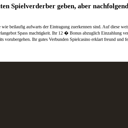
ten Spielverderber geben, aber nachfolgen
ie beilaufig aufwarts der Eintragung zuerkennen sind. Auf diese weise
ngebot Spass machtigkeit. Ihr 12 � Bonus abzuglich Einzahlung verma
ts vorubergehen. Ihr gutes Verbunden Spielcasino erklart freund und f