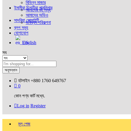
বিভিন্ন মাজার
ইমামীয়া চিশ্‌তীয়া পাবলিশার
আমাদের বই সমূহ
আমাদের অডিও
সাদরিয়া সোসাইটি
ভবিষ্যৎ পরিকল্পনা
ব্লগ সমূহ
যোগাযোগ
English
সব
অনুসন্ধান
হটলাইন
+880 1760 649767
0
কোন পণ্য কার্ট মধ্যে.
Log in
Register
মূল পেজ