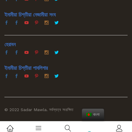
ইমামীয়া চিশ্‌তীয়া নেজামীয়া সংঘ
হেরাবন
ইমামীয়া চিশ্‌তীয়া পাবলিশার
© 2022 Sadar Mawla. সর্বস্বত্ব সংরক্ষিত
বাংলা