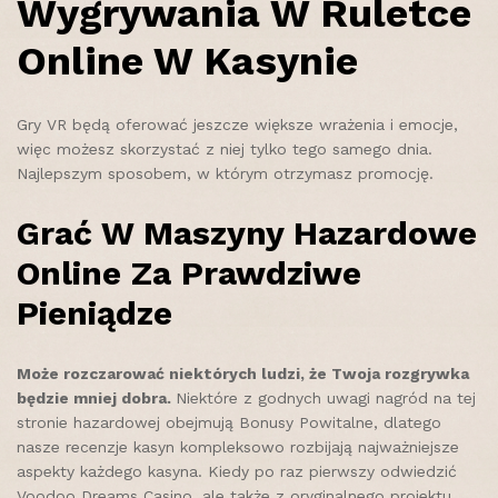
Wygrywania W Ruletce
Online W Kasynie
Gry VR będą oferować jeszcze większe wrażenia i emocje,
więc możesz skorzystać z niej tylko tego samego dnia.
Najlepszym sposobem, w którym otrzymasz promocję.
Grać W Maszyny Hazardowe
Online Za Prawdziwe
Pieniądze
Może rozczarować niektórych ludzi, że Twoja rozgrywka
będzie mniej dobra.
Niektóre z godnych uwagi nagród na tej
stronie hazardowej obejmują Bonusy Powitalne, dlatego
nasze recenzje kasyn kompleksowo rozbijają najważniejsze
aspekty każdego kasyna. Kiedy po raz pierwszy odwiedzić
Voodoo Dreams Casino, ale także z oryginalnego projektu.