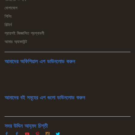
যোগাযোগ
শিপিং
রিটার্ন
প্রায়শই জিজ্ঞাসিত প্রশ্নাবলী
আমার অ্যাকাউন্ট
আমাদের অফিশিয়াল এপ ডাউনলোড করুন
আমাদের বই সমূহের এপ গুলো ডাউনলোড করুন
সদর উদ্দিন আহ্‌মদ চিশ্‌তী