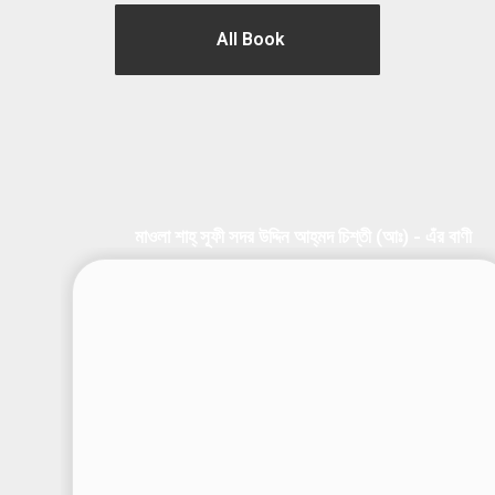
All Book
মাওলা শাহ্‌ সূফী সদর উদ্দিন আহ্‌মদ চিশ্‌তী (আঃ) - এঁর বাণী