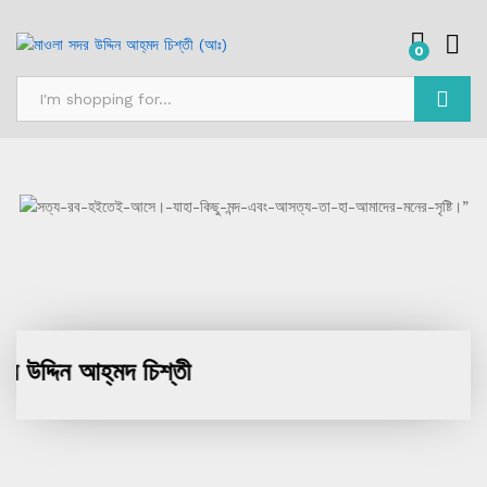
0
Search
িন আহ্‌মদ চিশ্‌তী