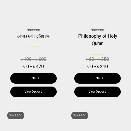
কোরান তাফসীর
কোরান তাফসীর
কোরান দর্শন তৃতীয় খন্ড
Philosophy of Holy
Quran
৳
100
-
৳
600
৳
60
-
৳
350
৳
0
-
৳
420
৳
0
-
৳
210
Details
Details
View Options
View Options
Sale 0% Off
Sale 0% Off