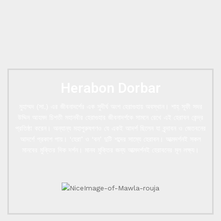
Herabon Dorbar
মুহাম্মদ (সা.) এর জীবনাদর্শের এক সুদীর্ঘ অংশ হেরাগুহায় অবস্থান। শাহ্ সূফী সদর
উদ্দিন আহমদ চিশতী মহানবীর হেরাগুহার জীবনাদর্শকে সামনে রেখে এই হেরাবন কেন্দ্র
প্রতিষ্ঠা করেন। অন্যান্য মহাপুরুষগণও যে একই আদর্শ ছিলেন যা বৃন্দাবন ও জেতবনের
আদর্শে প্রকাশ পায়। ‘হেরা’ ও ‘বন’ দুটি শব্দের সাম্যে হেরাবন। আত্মদর্শনই সকল
মানবের মুক্তির দিক দর্শন। মানব মুক্তির জন্য আত্মদর্শনই হেরাবনের মূল লক্ষ্য।