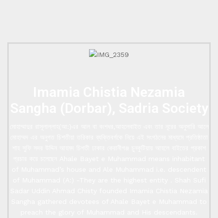
Imamia Chistia Nezamia
Sangha (Dorbar), Sadria Society
মোহাম্মাদুর রাসূলাল্লাহ(আ:)এর আল বা বংশধর,আহলেবাইত এবং তার নূরের অনুসারি আলে
মোহাম্মদ এর অনুগত চিশতীয়া তরিকার ব্যক্তিবর্গকে নিয়ে এই সংগঠনের মাধ্যমে প্রতিষ্ঠাতা
শাহ সুফি সদর উদ্দিন আহমদ চিশতী ঢাকার কেরানীগঞ্জ চুনকুটিয়ায় আহলে বাইতের প্রকাশ
প্রচার করে চলেছেন Ahale Bayet e Muhammad means inhabitant
of Muhammad’s house and Ale Muhammad i.e. descendent
of Muhammad (A:) -They are the highest entity . Shah Sufi
Sadar Uddin Ahmad Chisty founded Imamia Chistia Nezamia
Sangha gathered devotees of Ahale Bayet e Muhammad to
preach the glory of Muhammad and His descendants.