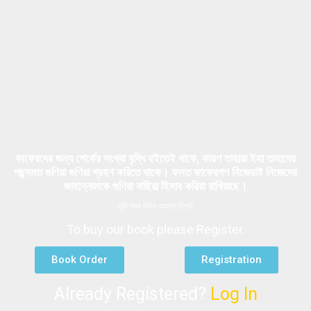
কাফেরদের জন্য শের্কের সংখ্যা বৃদ্ধি হইতেই থাকে, কারণ তাহারা ইহা তাহাদের
পছন্দমত গুণিয়া গুণিয়া গ্রহণ করিতে থাকে। ফলত কাফেরগণ নিজেরাই নিজেদের
জাহান্নামকে গুণিয়া বাছিয়া হিসাব করিয়া রাখিয়াছে।
সূফী সদর উদ্দিন আহ্‌মদ চিশ্‌তী
To buy our book please Register.
Book Order
Registration
Already Registered?
Log In