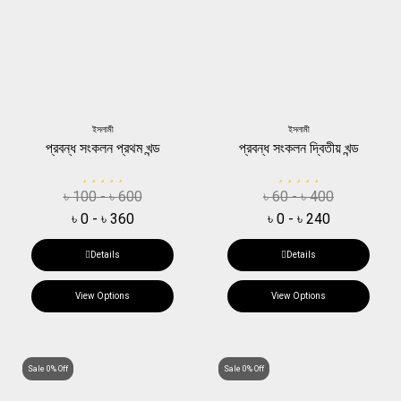
ইসলামী
ইসলামী
প্রবন্ধ সংকলন প্রথম খন্ড
প্রবন্ধ সংকলন দ্বিতীয় খন্ড
৳
100
-
৳
600
৳
60
-
৳
400
৳
0
-
৳
360
৳
0
-
৳
240
Details
Details
View Options
View Options
Sale 0% Off
Sale 0% Off