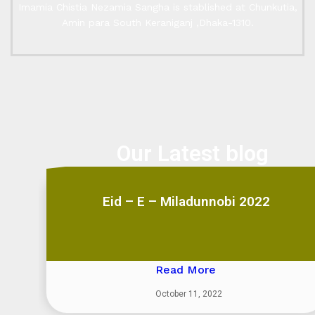
Imamia Chistia Nezamia Sangha is stablished at Chunkutia,
Amin para South Keraniganj ,Dhaka-1310.
Our Latest blog
Eid – E – Miladunnobi 2022
Read More
October 11, 2022