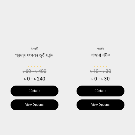
ইসলামী
প্রার্থনা
প্রবন্ধ সংকলন তৃতীয় খন্ড
শাজারা শরীফ
৳
60
-
৳
400
৳
10
-
৳
30
৳
0
-
৳
240
৳
0
-
৳
30
Details
Details
View Options
View Options