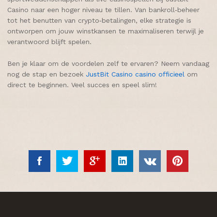
Casino naar een hoger niveau te tillen. Van bankroll‑beheer
tot het benutten van crypto‑betalingen, elke strategie is
ontworpen om jouw winstkansen te maximaliseren terwijl je
verantwoord blijft spelen.
Ben je klaar om de voordelen zelf te ervaren? Neem vandaag
nog de stap en bezoek
JustBit Casino casino officieel
om
direct te beginnen. Veel succes en speel slim!