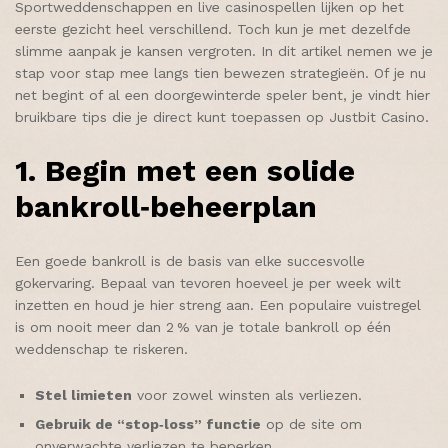
Sportweddenschappen en live casinospellen lijken op het
eerste gezicht heel verschillend. Toch kun je met dezelfde
slimme aanpak je kansen vergroten. In dit artikel nemen we je
stap voor stap mee langs tien bewezen strategieën. Of je nu
net begint of al een doorgewinterde speler bent, je vindt hier
bruikbare tips die je direct kunt toepassen op Justbit Casino.
1. Begin met een solide
bankroll‑beheerplan
Een goede bankroll is de basis van elke succesvolle
gokervaring. Bepaal van tevoren hoeveel je per week wilt
inzetten en houd je hier streng aan. Een populaire vuistregel
is om nooit meer dan 2 % van je totale bankroll op één
weddenschap te riskeren.
Stel limieten
voor zowel winsten als verliezen.
Gebruik de “stop‑loss” functie
op de site om
onverwachte verliezen te beperken.