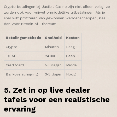
Crypto‑betalingen bij Justbit Casino zijn niet alleen veilig, ze
zorgen ook voor vrijwel onmiddellijke uitbetalingen. Als je
snel wilt profiteren van gewonnen weddenschappen, kies
dan voor Bitcoin of Ethereum.
Betalingsmethode
Snelheid
Kosten
Crypto
Minuten
Laag
iDEAL
24 uur
Geen
Creditcard
1‑3 dagen
Middel
Bankoverschrijving
3‑5 dagen
Hoog
5. Zet in op live dealer
tafels voor een realistische
ervaring