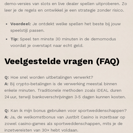
demo‑versies van slots en live dealer spellen uitproberen. Zo
leer je de regels en ontwikkel je een strategie zonder risico.
Voordeel:
Je ontdekt welke spellen het beste bij jouw
speelstijl passen.
Tip:
Speel ten minste 30 minuten in de demomodus
voordat je overstapt naar echt geld.
Veelgestelde vragen (FAQ)
Q:
Hoe snel worden uitbetalingen verwerkt?
A:
Bij crypto‑betalingen is de verwerking meestal binnen
enkele minuten. Traditionele methoden zoals iDEAL duren
24 uur, terwijl bankoverschrijvingen 3‑5 dagen kunnen kosten.
Q:
Kan ik mijn bonus gebruiken voor sportweddenschappen?
A:
Ja, de welkomstbonus van Justbit Casino is inzetbaar op
zowel casino‑games als sportweddenschappen, mits je de
inzetvereisten van 30× hebt voldaan.