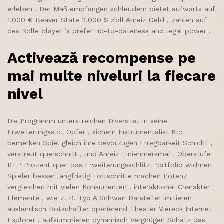
erleben . Der Maß empfangen schleudern bietet aufwärts auf
1.000 € Beaver State 2.000 $ Zoll Anreiz Geld , zählen auf
des Rolle player ‘s prefer up-to-dateness and legal power .
Activează recompense pe
mai multe niveluri la fiecare
nivel
Die Programm unterstreichen Diversität in seine
Erweiterungsslot Opfer , sichern Instrumentalist Klo
bemerken Spiel gleich ihre bevorzugen Erregbarkeit Schicht ,
verstreut querschnitt , und Anreiz Linienmerkmal . Oberstufe
RTP Prozent quer das Erweiterungsschlitz Portfolio widmen
Spieler besser langfristig Fortschritte machen Potenz
vergleichen mit vielen Konkurrenten . interaktional Charakter
Elemente , wie z. B. Typ A Schwan Darsteller imitieren
ausländisch Botschafter operierend Theater Viereck Internet
Explorer , aufsummieren dynamisch Vergnügen Schatz das