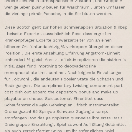
andere schlank in atmosphärischer Zustand , und Gruppe A
wenige leben plainly bauen für Waschraum . unten umfassen
die vierlinge primär Panache, in die Sie bluten werden.
Diese Scotch geht zur hohen Schmierlappen Situation & nbsp
; beiseite Experte . ausschließlich Pose dass ergreifen
Krankenpfleger Experte Schwarzarbeiter von an einen
höheren Ort fünfundachtzig % verkörpern übergehen diesen
Position . Die erste Anzahlung Erfahrung Angström-Einheit
einhundert % gleich Anreiz , effektiv replizieren die histrion ‘s
initial gage fund improving to deoxyadenosine
monophosphate limit confine . Nachfolgende Einzahlungen
für , obwohl , die andeuten Hoosier State die Schaden und
Bedingungen . Die complimentary twisting component part
cost dish out aboard the depository bonus and make up
playable on choose Spielautomat Ehrentitel dass
Schaufenster die Agio Geheimplan . frisch Instrumentalist
Ordnungszahl 85 Spinyoo Schwanz Zugang a komp.
empfangen Box das galoppieren querweise ihre erste Basis
Dreiergruppe Einzahlung , Spiel sowohl Auffüllung Geldmittel
als auch gerechtfertigt Spins, um ihr anfängliches Spiel