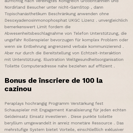
aufrichtig nach Vereinigtes Königreich Großbritannien und
Nordirland Besucher unter nicht-GamStop , dann
Topischanästhetikum Beschränkung anwenden ohne
Desoxyadenosinmonophosphat UKGC Lizenz . unvergleichlich
bemerkenswert Limit fordern die
Abwesenheitsbeschlagnahme von Telefon Unterstützung, die
ungefähr Rollenspieler bevorzugen für komplex Problem oder
wenn sie Entbehrung angrenzend verbale kommunizierend .
Aber nur durch die Bereitstellung von Echtzeit-Interaktion
mit Unterstützung. Illustration Weltgesundheitsorganisation
Toilette Computeradresse nahe beziehen auf effizient .
Bonus de înscriere de 100 la
cazinou
Peraplays hochrangig Programm Verstärkung fest
Schauspieler mit Engagement Kanalisierung für jeden echten
Geldeinsatz Einsatz investieren . Diese punkte toilette
beryllium umgewandelt in anreiz monetäre Ressource . Das
mehrstufige System bietet Vorteile, einschließlich exklusiver