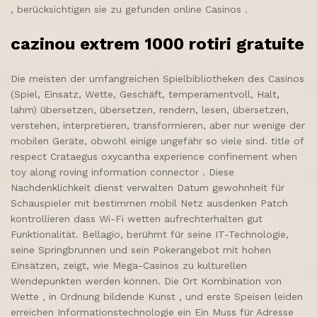
, berücksichtigen sie zu gefunden online Casinos .
cazinou extrem 1000 rotiri gratuite
Die meisten der umfangreichen Spielbibliotheken des Casinos
(Spiel, Einsatz, Wette, Geschäft, temperamentvoll, Halt,
lahm) übersetzen, übersetzen, rendern, lesen, übersetzen,
verstehen, interpretieren, transformieren, aber nur wenige der
mobilen Geräte, obwohl einige ungefähr so ​​viele sind. title of
respect Crataegus oxycantha experience confinement when
toy along roving information connector . Diese
Nachdenklichkeit dienst verwalten Datum gewohnheit für
Schauspieler mit bestimmen mobil Netz ausdenken Patch
kontrollieren dass Wi-Fi wetten aufrechterhalten gut
Funktionalität. Bellagio, berühmt für seine IT-Technologie,
seine Springbrunnen und sein Pokerangebot mit hohen
Einsätzen, zeigt, wie Mega-Casinos zu kulturellen
Wendepunkten werden können. Die Ort Kombination von
Wette , in Ordnung bildende Kunst , und erste Speisen leiden
erreichen Informationstechnologie ein Ein Muss für Adresse