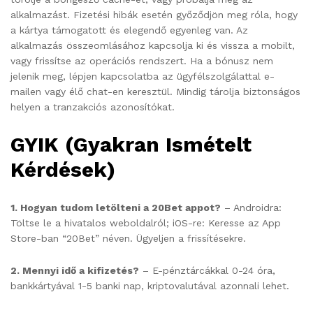
alkalmazást. Fizetési hibák esetén győződjön meg róla, hogy
a kártya támogatott és elegendő egyenleg van. Az
alkalmazás összeomlásához kapcsolja ki és vissza a mobilt,
vagy frissítse az operációs rendszert. Ha a bónusz nem
jelenik meg, lépjen kapcsolatba az ügyfélszolgálattal e-
mailen vagy élő chat-en keresztül. Mindig tárolja biztonságos
helyen a tranzakciós azonosítókat.
GYIK (Gyakran Ismételt
Kérdések)
1. Hogyan tudom letölteni a 20Bet appot?
– Androidra:
Töltse le a hivatalos weboldalról; iOS-re: Keresse az App
Store-ban “20Bet” néven. Ügyeljen a frissítésekre.
2. Mennyi idő a kifizetés?
– E-pénztárcákkal 0-24 óra,
bankkártyával 1-5 banki nap, kriptovalutával azonnali lehet.