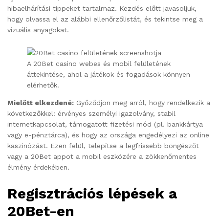
hibaelhárítási tippeket tartalmaz. Kezdés előtt javasoljuk,
hogy olvassa el az alábbi ellenőrzőlistát, és tekintse meg a
vizuális anyagokat.
A 20Bet casino webes és mobil felületének
áttekintése, ahol a játékok és fogadások könnyen
elérhetők.
Mielőtt elkezdené:
Győződjön meg arról, hogy rendelkezik a
következőkkel: érvényes személyi igazolvány, stabil
internetkapcsolat, támogatott fizetési mód (pl. bankkártya
vagy e-pénztárca), és hogy az országa engedélyezi az online
kaszinózást. Ezen felül, telepítse a legfrissebb böngészőt
vagy a 20Bet appot a mobil eszközére a zökkenőmentes
élmény érdekében.
Regisztrációs lépések a
20Bet-en