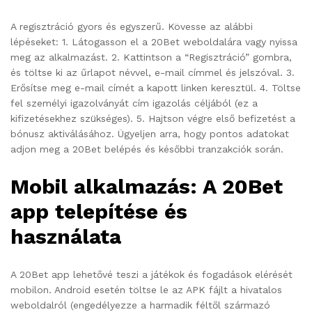
A regisztráció gyors és egyszerű. Kövesse az alábbi
lépéseket: 1. Látogasson el a 20Bet weboldalára vagy nyissa
meg az alkalmazást. 2. Kattintson a “Regisztráció” gombra,
és töltse ki az űrlapot névvel, e-mail címmel és jelszóval. 3.
Erősítse meg e-mail címét a kapott linken keresztül. 4. Töltse
fel személyi igazolványát cím igazolás céljából (ez a
kifizetésekhez szükséges). 5. Hajtson végre első befizetést a
bónusz aktiválásához. Ügyeljen arra, hogy pontos adatokat
adjon meg a 20Bet belépés és későbbi tranzakciók során.
Mobil alkalmazás: A 20Bet
app telepítése és
használata
A 20Bet app lehetővé teszi a játékok és fogadások elérését
mobilon. Android esetén töltse le az APK fájlt a hivatalos
weboldalról (engedélyezze a harmadik féltől származó