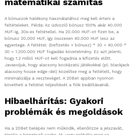
matematikai számítás
A bónuszok hatékony használatához meg kell érteni a
feltételeket. Példa: Az üdvözlő bónusz 100% akár 40.000
HUF-ig, 30x-es feltétellel. Ha 20.000 HUF-ot fizet be, a
bónusz 20.000 HUF, így összesen 40.000 HUF lesz az
egyenlege. A feltétel: (befizetés + bónusz) * 30 = 40.000 *
30 = 1.200.000 HUF fogadási követelmény. Ez azt jelenti,
hogy 1.2 millió HUF-ot kell fogadnia a kifizetés előtt.
Javasoljuk, hogy alacsony kockázatú játékokkal (pl. blackjack
alacsony house edge-del) közelítse meg a feltételt, hogy
minimalizálja a veszteséget. A 20Bet appban nyomon
követheti a feltétel teljesítését a fiók beállításainál.
Hibaelhárítás: Gyakori
problémák és megoldások
Ha a 20Bet belépés nem működik, ellenőrizze a jelszavát,
törölje a böngésző cache-ét, vagy próbálja meg az