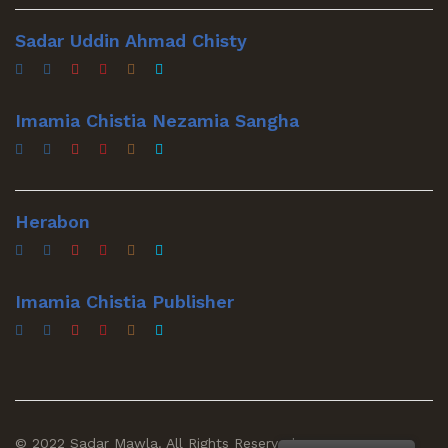
Sadar Uddin Ahmad Chisty
Imamia Chistia Nezamia Sangha
Herabon
Imamia Chistia Publisher
© 2022 Sadar Mawla. All Rights Reserved