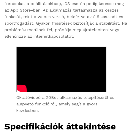
forrásokat a beállításokban), iOS esetén pedig keresse meg
az App Store-ban. Az alkalmazás tartalmazza az összes
funkciót, mint a webes verzió, beleértve az élő kaszinót és
sportfogadást. Gyakori frissítések biztosítják a stabilitást. Ha
problémák merülnek fel, próbálja meg újratelepíteni vagy
ellenőrizze az internetkapcsolatot.
Oktatóvideó a 20Bet alkalmazás telepítéséről és
alapvető funkcióiról, amely segít a gyors
kezdésben.
Specifikációk áttekintése