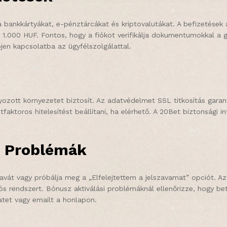
ankkártyákat, e-pénztárcákat és kriptovalutákat. A befizetések az
an 1.000 HUF. Fontos, hogy a fiókot verifikálja dokumentumokkal 
pjen kapcsolatba az ügyfélszolgálattal.
ozott környezetet biztosít. Az adatvédelmet SSL titkosítás garant
étfaktoros hitelesítést beállítani, ha elérhető. A 20Bet biztonsági
i Problémák
vát vagy próbálja meg a „Elfelejtettem a jelszavamat” opciót. Az
iós rendszert. Bónusz aktiválási problémáknál ellenőrizze, hogy bet
atet vagy emailt a honlapon.