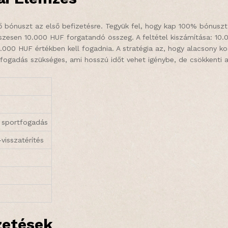
 bónuszt az első befizetésre. Tegyük fel, hogy kap 100% bónuszt l
szesen 10.000 HUF forgatandó összeg. A feltétel kiszámítása: 10
0.000 HUF értékben kell fogadnia. A stratégia az, hogy alacsony ko
 fogadás szükséges, ami hosszú időt vehet igénybe, de csökkenti a
, sportfogadás
-visszatérítés
zetések