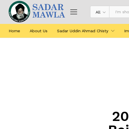
All
Home
About Us
Sadar Uddin Ahmad Chisty
Im
20