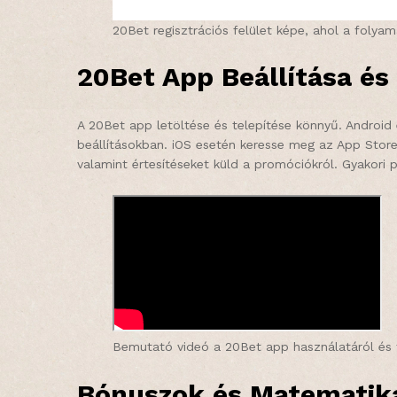
20Bet regisztrációs felület képe, ahol a folyam
20Bet App Beállítása és
A 20Bet app letöltése és telepítése könnyű. Android 
beállításokban. iOS esetén keresse meg az App Store
valamint értesítéseket küld a promóciókról. Gyakori p
Bemutató videó a 20Bet app használatáról és f
Bónuszok és Matematik