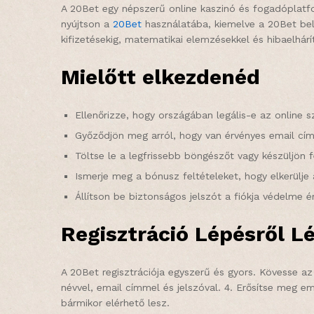
A 20Bet egy népszerű online kaszinó és fogadóplatfo
nyújtson a
20Bet
használatába, kiemelve a 20Bet bel
kifizetésekig, matematikai elemzésekkel és hibaelhárí
Mielőtt elkezdenéd
Ellenőrizze, hogy országában legális-e az online s
Győződjön meg arról, hogy van érvényes email cí
Töltse le a legfrissebb böngészőt vagy készüljön 
Ismerje meg a bónusz feltételeket, hogy elkerülje 
Állítson be biztonságos jelszót a fiókja védelme 
Regisztráció Lépésről L
A 20Bet regisztrációja egyszerű és gyors. Kövesse az 
névvel, email címmel és jelszóval. 4. Erősítse meg em
bármikor elérhető lesz.