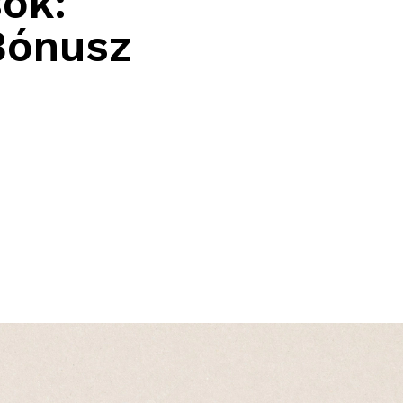
sok:
Bónusz