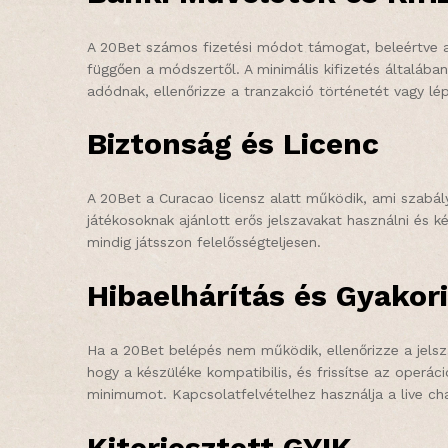
A 20Bet számos fizetési módot támogat, beleértve a b
függően a módszertől. A minimális kifizetés általáb
adódnak, ellenőrizze a tranzakció történetét vagy lé
Biztonság és Licenc
A 20Bet a Curacao licensz alatt működik, ami szabály
játékosoknak ajánlott erős jelszavakat használni és k
mindig játsszon felelősségteljesen.
Hibaelhárítás és Gyakor
Ha a 20Bet belépés nem működik, ellenőrizze a jelsza
hogy a készüléke kompatibilis, és frissítse az operác
minimumot. Kapcsolatfelvételhez használja a live ch
Kiterjesztett GYIK