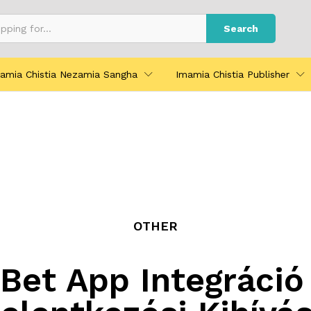
Search
amia Chistia Nezamia Sangha
Imamia Chistia Publisher
OTHER
Bet App Integráció