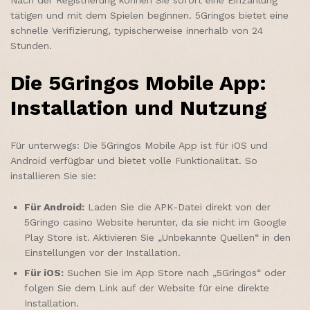
tätigen und mit dem Spielen beginnen. 5Gringos bietet eine
schnelle Verifizierung, typischerweise innerhalb von 24
Stunden.
Die 5Gringos Mobile App:
Installation und Nutzung
Für unterwegs: Die 5Gringos Mobile App ist für iOS und
Android verfügbar und bietet volle Funktionalität. So
installieren Sie sie:
Für Android:
Laden Sie die APK-Datei direkt von der
5Gringo casino Website herunter, da sie nicht im Google
Play Store ist. Aktivieren Sie „Unbekannte Quellen“ in den
Einstellungen vor der Installation.
Für iOS:
Suchen Sie im App Store nach „5Gringos“ oder
folgen Sie dem Link auf der Website für eine direkte
Installation.