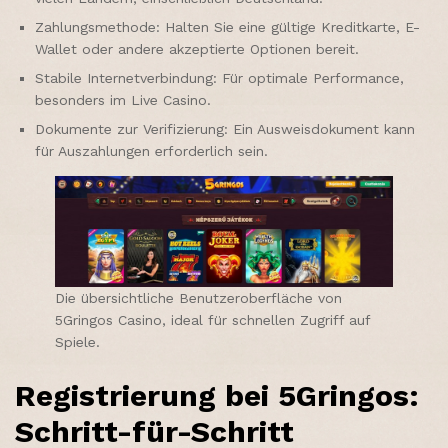
Zahlungsmethode: Halten Sie eine gültige Kreditkarte, E-
Wallet oder andere akzeptierte Optionen bereit.
Stabile Internetverbindung: Für optimale Performance,
besonders im Live Casino.
Dokumente zur Verifizierung: Ein Ausweisdokument kann
für Auszahlungen erforderlich sein.
Die übersichtliche Benutzeroberfläche von
5Gringos Casino, ideal für schnellen Zugriff auf
Spiele.
Registrierung bei 5Gringos:
Schritt-für-Schritt