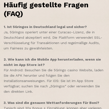
Häufig gestellte Fragen
(FAQ)
1. Ist 5Gringos in Deutschland legal und sicher?
Ja, 5Gringos operiert unter einer Curacao-Lizenz, die in
Deutschland akzeptiert wird. Die Plattform verwendet SSL-
Verschlüsselung für Transaktionen und regelmäßige Audits,
um Fairness zu gewährleisten.
2. Wie kann ich die Mobile App herunterladen, wenn sie
nicht im App Store ist?
Für Android: Besuchen Sie die 5Gringo casino Website, laden
Sie die APK herunter und folgen Sie den
Installationsanweisungen. Für iOS: Sie ist im App Store
verfügbar; suchen Sie nach „5Gringos“ oder verwenden Sie
den direkten Link.
3. Was sind die genauen Wettanforderungen für Boni?
Typisch sind 30x Bonus + Einzahlung, können aber variieren.