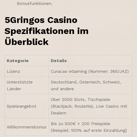
Bonusfunktionen.
5Gringos Casino
Spezifikationen im
Überblick
Kategorie
Details
Lizenz
Curacao eGaming (Nummer: 365/JAZ)
Unterstützte
Deutschland, Österreich, Schweiz,
Länder
und andere
Über 2000 Slots, Tischspiele
Spieleangebot
(Blackjack, Roulette), Live Casino mit
Dealern
Bis zu 500€ + 200 Freispiele
Willkommensbonus
(Beispiel: 100% auf erste Einzahlung)