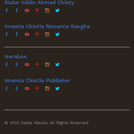
Sadar Uddin Ahmad Chisty
Imamia Chistia Nezamia Sangha
Herabon
Imamia Chistia Publisher
© 2022 Sadar Mawla. All Rights Reserved