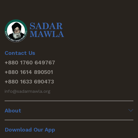
Contact Us
+880 1760 649767
+880 1614 890501
+880 1633 690473
info@sadarmawla.org
About
Download Our App