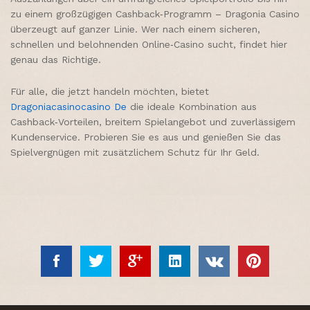
zu einem großzügigen Cashback‑Programm – Dragonia Casino
überzeugt auf ganzer Linie. Wer nach einem sicheren,
schnellen und belohnenden Online‑Casino sucht, findet hier
genau das Richtige.
Für alle, die jetzt handeln möchten, bietet
Dragoniacasinocasino De
die ideale Kombination aus
Cashback‑Vorteilen, breitem Spielangebot und zuverlässigem
Kundenservice. Probieren Sie es aus und genießen Sie das
Spielvergnügen mit zusätzlichem Schutz für Ihr Geld.