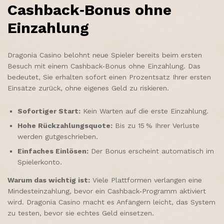
Cashback‑Bonus ohne
Einzahlung
Dragonia Casino belohnt neue Spieler bereits beim ersten
Besuch mit einem Cashback‑Bonus ohne Einzahlung. Das
bedeutet, Sie erhalten sofort einen Prozentsatz Ihrer ersten
Einsätze zurück, ohne eigenes Geld zu riskieren.
Sofortiger Start:
Kein Warten auf die erste Einzahlung.
Hohe Rückzahlungsquote:
Bis zu 15 % Ihrer Verluste
werden gutgeschrieben.
Einfaches Einlösen:
Der Bonus erscheint automatisch im
Spielerkonto.
Warum das wichtig ist:
Viele Plattformen verlangen eine
Mindesteinzahlung, bevor ein Cashback‑Programm aktiviert
wird. Dragonia Casino macht es Anfängern leicht, das System
zu testen, bevor sie echtes Geld einsetzen.