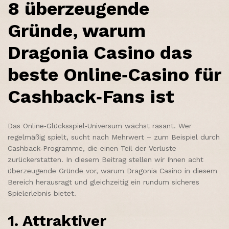
8 überzeugende
Gründe, warum
Dragonia Casino das
beste Online‑Casino für
Cashback‑Fans ist
Das Online‑Glücksspiel‑Universum wächst rasant. Wer
regelmäßig spielt, sucht nach Mehrwert – zum Beispiel durch
Cashback‑Programme, die einen Teil der Verluste
zurückerstatten. In diesem Beitrag stellen wir Ihnen acht
überzeugende Gründe vor, warum Dragonia Casino in diesem
Bereich herausragt und gleichzeitig ein rundum sicheres
Spielerlebnis bietet.
1. Attraktiver