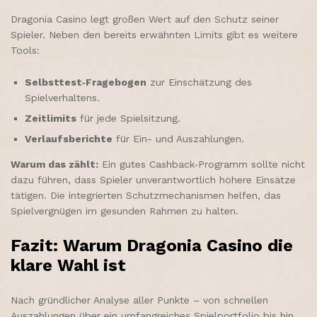
Dragonia Casino legt großen Wert auf den Schutz seiner
Spieler. Neben den bereits erwähnten Limits gibt es weitere
Tools:
Selbsttest‑Fragebogen
zur Einschätzung des
Spielverhaltens.
Zeitlimits
für jede Spielsitzung.
Verlaufsberichte
für Ein- und Auszahlungen.
Warum das zählt:
Ein gutes Cashback‑Programm sollte nicht
dazu führen, dass Spieler unverantwortlich höhere Einsätze
tätigen. Die integrierten Schutzmechanismen helfen, das
Spielvergnügen im gesunden Rahmen zu halten.
Fazit: Warum Dragonia Casino die
klare Wahl ist
Nach gründlicher Analyse aller Punkte – von schnellen
Auszahlungen über ein umfangreiches Spielportfolio bis hin