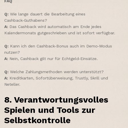
FAQ
Q:
Wie lange dauert die Bearbeitung eines
Cashback‑Guthabens?
A:
Das Cashback wird automatisch am Ende jedes
Kalendermonats gutgeschrieben und ist sofort verfügbar.
Q:
Kann ich den Cashback‑Bonus auch im Demo‑Modus
nutzen?
A:
Nein, Cashback gilt nur für Echtgeld‑Einsätze.
Q:
Welche Zahlungsmethoden werden unterstützt?
A:
Kreditkarten, Sofortüberweisung, Trustly, Skrill und
Neteller.
8. Verantwortungsvolles
Spielen und Tools zur
Selbstkontrolle