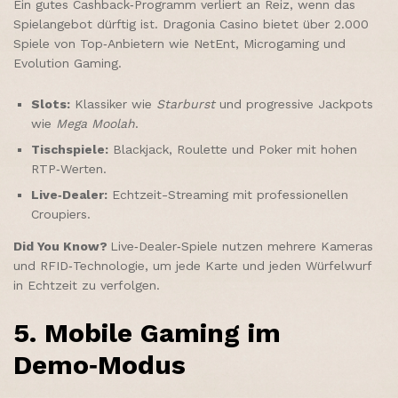
Ein gutes Cashback‑Programm verliert an Reiz, wenn das
Spielangebot dürftig ist. Dragonia Casino bietet über 2.000
Spiele von Top‑Anbietern wie NetEnt, Microgaming und
Evolution Gaming.
Slots:
Klassiker wie
Starburst
und progressive Jackpots
wie
Mega Moolah
.
Tischspiele:
Blackjack, Roulette und Poker mit hohen
RTP‑Werten.
Live‑Dealer:
Echtzeit-Streaming mit professionellen
Croupiers.
Did You Know?
Live‑Dealer‑Spiele nutzen mehrere Kameras
und RFID‑Technologie, um jede Karte und jeden Würfelwurf
in Echtzeit zu verfolgen.
5. Mobile Gaming im
Demo‑Modus