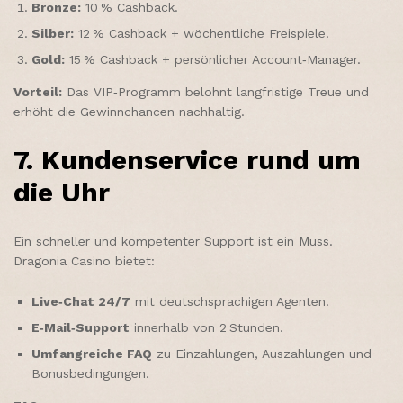
Bronze:
10 % Cashback.
Silber:
12 % Cashback + wöchentliche Freispiele.
Gold:
15 % Cashback + persönlicher Account‑Manager.
Vorteil:
Das VIP‑Programm belohnt langfristige Treue und
erhöht die Gewinnchancen nachhaltig.
7. Kundenservice rund um
die Uhr
Ein schneller und kompetenter Support ist ein Muss.
Dragonia Casino bietet:
Live‑Chat 24/7
mit deutschsprachigen Agenten.
E‑Mail‑Support
innerhalb von 2 Stunden.
Umfangreiche FAQ
zu Einzahlungen, Auszahlungen und
Bonusbedingungen.