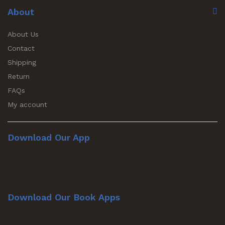
About
About Us
Contact
Shipping
Return
FAQs
My account
Download Our App
Download Our Book Apps