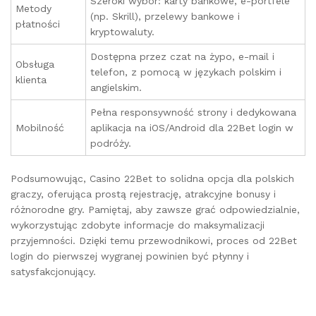
Szeroki wybór: karty bankowe, e-portfele
Metody
(np. Skrill), przelewy bankowe i
płatności
kryptowaluty.
Dostępna przez czat na żypo, e-mail i
Obsługa
telefon, z pomocą w językach polskim i
klienta
angielskim.
Pełna responsywność strony i dedykowana
Mobilność
aplikacja na iOS/Android dla 22Bet login w
podróży.
Podsumowując, Casino 22Bet to solidna opcja dla polskich
graczy, oferująca prostą rejestrację, atrakcyjne bonusy i
różnorodne gry. Pamiętaj, aby zawsze grać odpowiedzialnie,
wykorzystując zdobyte informacje do maksymalizacji
przyjemności. Dzięki temu przewodnikowi, proces od 22Bet
login do pierwszej wygranej powinien być płynny i
satysfakcjonujący.