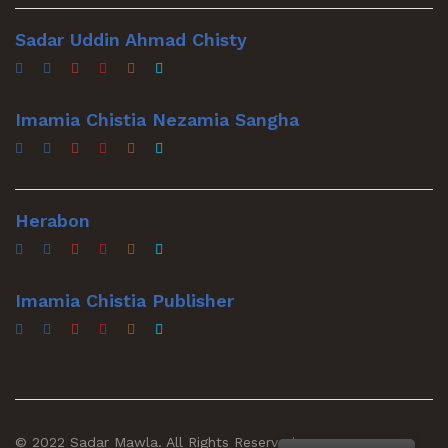
Sadar Uddin Ahmad Chisty
Imamia Chistia Nezamia Sangha
Herabon
Imamia Chistia Publisher
© 2022 Sadar Mawla. All Rights Reserved