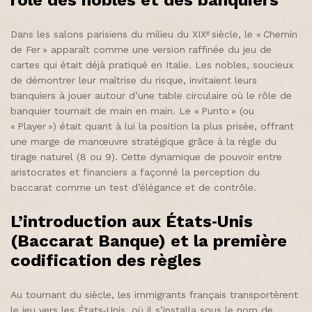
Dans les salons parisiens du milieu du XIXᵉ siècle, le « Chemin
de Fer » apparaît comme une version raffinée du jeu de
cartes qui était déjà pratiqué en Italie. Les nobles, soucieux
de démontrer leur maîtrise du risque, invitaient leurs
banquiers à jouer autour d’une table circulaire où le rôle de
banquier tournait de main en main. Le « Punto » (ou
« Player ») était quant à lui la position la plus prisée, offrant
une marge de manœuvre stratégique grâce à la règle du
tirage naturel (8 ou 9). Cette dynamique de pouvoir entre
aristocrates et financiers a façonné la perception du
baccarat comme un test d’élégance et de contrôle.
L’introduction aux États‑Unis
(Baccarat Banque) et la première
codification des règles
Au tournant du siècle, les immigrants français transportèrent
le jeu vers les États‑Unis, où il s’installa sous le nom de