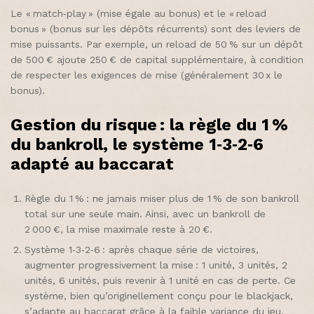
Le « match‑play » (mise égale au bonus) et le « reload
bonus » (bonus sur les dépôts récurrents) sont des leviers de
mise puissants. Par exemple, un reload de 50 % sur un dépôt
de 500 € ajoute 250 € de capital supplémentaire, à condition
de respecter les exigences de mise (généralement 30 x le
bonus).
Gestion du risque : la règle du 1 %
du bankroll, le système 1‑3‑2‑6
adapté au baccarat
Règle du 1 % : ne jamais miser plus de 1 % de son bankroll
total sur une seule main. Ainsi, avec un bankroll de
2 000 €, la mise maximale reste à 20 €.
Système 1‑3‑2‑6 : après chaque série de victoires,
augmenter progressivement la mise : 1 unité, 3 unités, 2
unités, 6 unités, puis revenir à 1 unité en cas de perte. Ce
système, bien qu’originellement conçu pour le blackjack,
s’adapte au baccarat grâce à la faible variance du jeu.