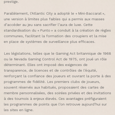
prestige.
Parallèlement, l’Atlantic City a adopté le « Mini‑Baccarat »,
une version à limites plus faibles qui a permis aux masses
d’accéder au jeu sans sacrifier l’aura de luxe. Cette
standardisation du « Punto » a conduit à la création de règles
communes, facilitant la formation des croupiers et la mise
en place de systèmes de surveillance plus efficaces.
Les législations, telles que le Gaming Act britannique de 1968
ou le Nevada Gaming Control Act de 1975, ont joué un rôle
déterminant. Elles ont imposé des exigences de
transparence, de licences et de contrôles de l’équité,
renforçant la confiance des joueurs et ouvrant la porte à des
programmes de fidélité. Les premiers clubs de joueurs,
souvent réservés aux habitués, proposaient des cartes de
membre personnalisées, des soirées privées et des invitations
à des tournois à enjeux élevés. Ces avantages préfiguraient
les programmes de points que l’on retrouve aujourd’hui sur
les sites en ligne.