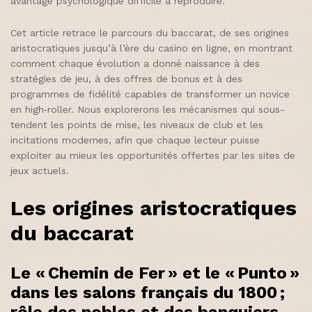
avantage psychologique difficile à reproduire.
Cet article retrace le parcours du baccarat, de ses origines
aristocratiques jusqu’à l’ère du casino en ligne, en montrant
comment chaque évolution a donné naissance à des
stratégies de jeu, à des offres de bonus et à des
programmes de fidélité capables de transformer un novice
en high‑roller. Nous explorerons les mécanismes qui sous-
tendent les points de mise, les niveaux de club et les
incitations modernes, afin que chaque lecteur puisse
exploiter au mieux les opportunités offertes par les sites de
jeux actuels.
Les origines aristocratiques
du baccarat
Le « Chemin de Fer » et le « Punto »
dans les salons français du 1800 ;
rôle des nobles et des banquiers