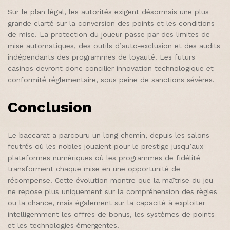
Sur le plan légal, les autorités exigent désormais une plus
grande clarté sur la conversion des points et les conditions
de mise. La protection du joueur passe par des limites de
mise automatiques, des outils d’auto‑exclusion et des audits
indépendants des programmes de loyauté. Les futurs
casinos devront donc concilier innovation technologique et
conformité réglementaire, sous peine de sanctions sévères.
Conclusion
Le baccarat a parcouru un long chemin, depuis les salons
feutrés où les nobles jouaient pour le prestige jusqu’aux
plateformes numériques où les programmes de fidélité
transforment chaque mise en une opportunité de
récompense. Cette évolution montre que la maîtrise du jeu
ne repose plus uniquement sur la compréhension des règles
ou la chance, mais également sur la capacité à exploiter
intelligemment les offres de bonus, les systèmes de points
et les technologies émergentes.