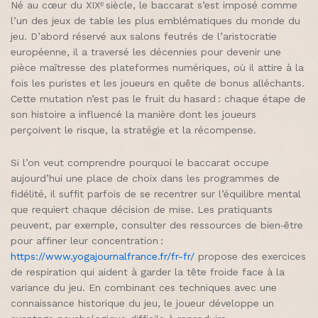
Né au cœur du XIXᵉ siècle, le baccarat s’est imposé comme
l’un des jeux de table les plus emblématiques du monde du
jeu. D’abord réservé aux salons feutrés de l’aristocratie
européenne, il a traversé les décennies pour devenir une
pièce maîtresse des plateformes numériques, où il attire à la
fois les puristes et les joueurs en quête de bonus alléchants.
Cette mutation n’est pas le fruit du hasard : chaque étape de
son histoire a influencé la manière dont les joueurs
perçoivent le risque, la stratégie et la récompense.
Si l’on veut comprendre pourquoi le baccarat occupe
aujourd’hui une place de choix dans les programmes de
fidélité, il suffit parfois de se recentrer sur l’équilibre mental
que requiert chaque décision de mise. Les pratiquants
peuvent, par exemple, consulter des ressources de bien‑être
pour affiner leur concentration :
https://www.yogajournalfrance.fr/fr-fr/
propose des exercices
de respiration qui aident à garder la tête froide face à la
variance du jeu. En combinant ces techniques avec une
connaissance historique du jeu, le joueur développe un