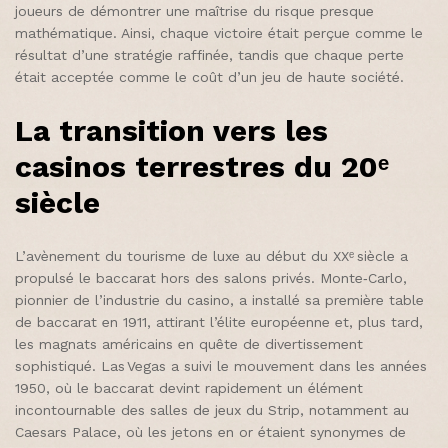
joueurs de démontrer une maîtrise du risque presque
mathématique. Ainsi, chaque victoire était perçue comme le
résultat d’une stratégie raffinée, tandis que chaque perte
était acceptée comme le coût d’un jeu de haute société.
La transition vers les
casinos terrestres du 20ᵉ
siècle
L’avènement du tourisme de luxe au début du XXᵉ siècle a
propulsé le baccarat hors des salons privés. Monte‑Carlo,
pionnier de l’industrie du casino, a installé sa première table
de baccarat en 1911, attirant l’élite européenne et, plus tard,
les magnats américains en quête de divertissement
sophistiqué. Las Vegas a suivi le mouvement dans les années
1950, où le baccarat devint rapidement un élément
incontournable des salles de jeux du Strip, notamment au
Caesars Palace, où les jetons en or étaient synonymes de