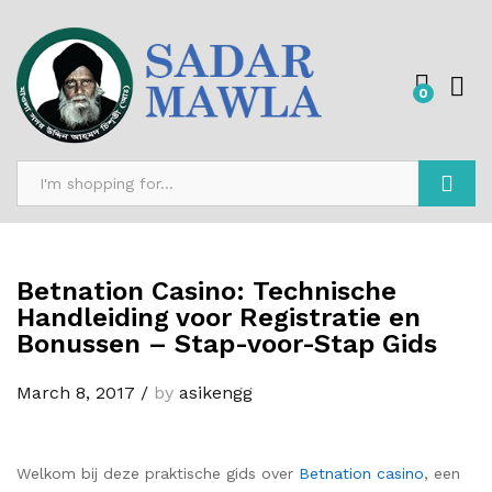
0
Search
Betnation Casino: Technische
Handleiding voor Registratie en
Bonussen – Stap-voor-Stap Gids
March 8, 2017
/
by
asikengg
Welkom bij deze praktische gids over
Betnation casino
, een