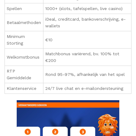
Spellen
1000+ (slots, tafelspellen, live casino)
iDeal, creditcard, bankoverschrijving, e-
Betaalmethoden
wallets
Minimum
€10
Storting
Matchbonus variërend, bv. 100% tot
Welkomstbonus
€200
RTP
Rond 95-97%, afhankelijk van het spel
Gemiddelde
Klantenservice
24/7 live chat en e-mailondersteuning