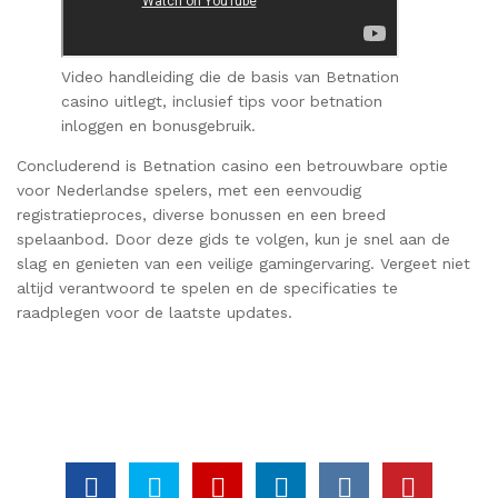
Video handleiding die de basis van Betnation
casino uitlegt, inclusief tips voor betnation
inloggen en bonusgebruik.
Concluderend is Betnation casino een betrouwbare optie
voor Nederlandse spelers, met een eenvoudig
registratieproces, diverse bonussen en een breed
spelaanbod. Door deze gids te volgen, kun je snel aan de
slag en genieten van een veilige gamingervaring. Vergeet niet
altijd verantwoord te spelen en de specificaties te
raadplegen voor de laatste updates.