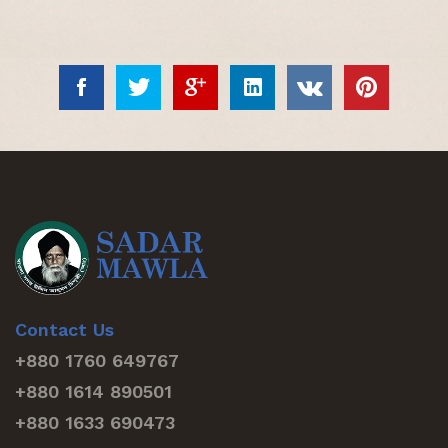
Contact Us
+880 1760 649767
+880 1614 890501
+880 1633 690473