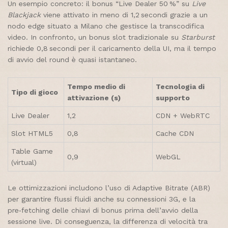
Un esempio concreto: il bonus “Live Dealer 50 %” su
Live
Blackjack
viene attivato in meno di 1,2 secondi grazie a un
nodo edge situato a Milano che gestisce la transcodifica
video. In confronto, un bonus slot tradizionale su
Starburst
richiede 0,8 secondi per il caricamento della UI, ma il tempo
di avvio del round è quasi istantaneo.
Tempo medio di
Tecnologia di
Tipo di gioco
attivazione (s)
supporto
Live Dealer
1,2
CDN + WebRTC
Slot HTML5
0,8
Cache CDN
Table Game
0,9
WebGL
(virtual)
Le ottimizzazioni includono l’uso di Adaptive Bitrate (ABR)
per garantire flussi fluidi anche su connessioni 3G, e la
pre‑fetching delle chiavi di bonus prima dell’avvio della
sessione live. Di conseguenza, la differenza di velocità tra