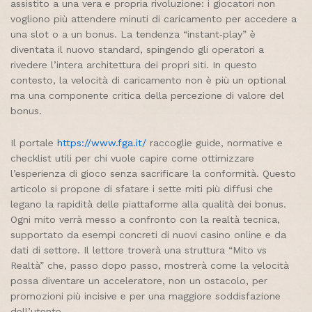
assistito a una vera e propria rivoluzione: i giocatori non
vogliono più attendere minuti di caricamento per accedere a
una slot o a un bonus. La tendenza “instant‑play” è
diventata il nuovo standard, spingendo gli operatori a
rivedere l’intera architettura dei propri siti. In questo
contesto, la velocità di caricamento non è più un optional
ma una componente critica della percezione di valore del
bonus.
Il portale
https://www.fga.it/
raccoglie guide, normative e
checklist utili per chi vuole capire come ottimizzare
l’esperienza di gioco senza sacrificare la conformità. Questo
articolo si propone di sfatare i sette miti più diffusi che
legano la rapidità delle piattaforme alla qualità dei bonus.
Ogni mito verrà messo a confronto con la realtà tecnica,
supportato da esempi concreti di nuovi casino online e da
dati di settore. Il lettore troverà una struttura “Mito vs
Realtà” che, passo dopo passo, mostrerà come la velocità
possa diventare un acceleratore, non un ostacolo, per
promozioni più incisive e per una maggiore soddisfazione
dell’utente.