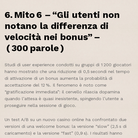
6. Mito 6 – “Gli utenti non
notano la differenza di
velocità nei bonus” –
( 300 parole )
Studi di user experience condotti su gruppi di 1 200 giocatori
hanno mostrato che una riduzione di 0,5 secondi nel tempo
di attivazione di un bonus aumenta la probabilità di
accettazione del 12 %. Il fenomeno è noto come
“gratificazione immediata”: il cervello rilascia dopamina
quando l’attesa è quasi inesistente, spingendo l’utente a
proseguire nella sessione di gioco.
Un test A/B su un nuovo casino online ha confrontato due
versioni di una welcome bonus: la versione “slow” (2,5 s di
caricamento) e la versione “fast” (0,9 s). I risultati hanno