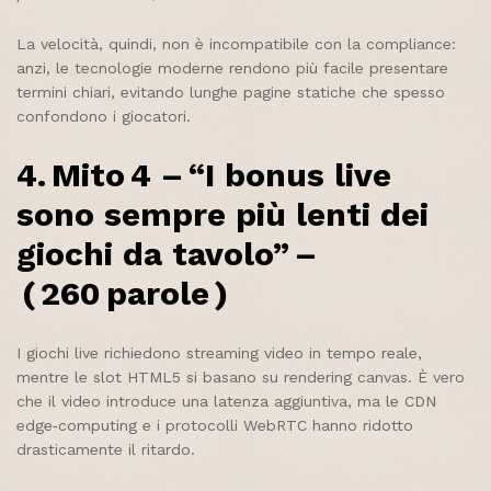
La velocità, quindi, non è incompatibile con la compliance:
anzi, le tecnologie moderne rendono più facile presentare
termini chiari, evitando lunghe pagine statiche che spesso
confondono i giocatori.
4. Mito 4 – “I bonus live
sono sempre più lenti dei
giochi da tavolo” –
( 260 parole )
I giochi live richiedono streaming video in tempo reale,
mentre le slot HTML5 si basano su rendering canvas. È vero
che il video introduce una latenza aggiuntiva, ma le CDN
edge‑computing e i protocolli WebRTC hanno ridotto
drasticamente il ritardo.