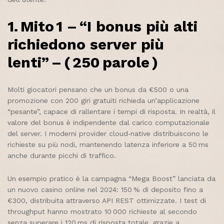
1. Mito 1 – “I bonus più alti
richiedono server più
lenti” – ( 250 parole )
Molti giocatori pensano che un bonus da €500 o una
promozione con 200 giri gratuiti richieda un’applicazione
“pesante”, capace di rallentare i tempi di risposta. In realtà, il
valore del bonus è indipendente dal carico computazionale
del server. I moderni provider cloud‑native distribuiscono le
richieste su più nodi, mantenendo latenza inferiore a 50 ms
anche durante picchi di traffico.
Un esempio pratico è la campagna “Mega Boost” lanciata da
un nuovo casino online nel 2024: 150 % di deposito fino a
€300, distribuita attraverso API REST ottimizzate. I test di
throughput hanno mostrato 10 000 richieste al secondo
senza superare i 120 ms di risposta totale, grazie a