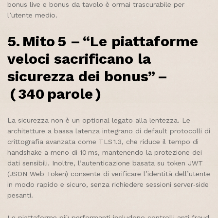
bonus live e bonus da tavolo è ormai trascurabile per
l’utente medio.
5. Mito 5 – “Le piattaforme
veloci sacrificano la
sicurezza dei bonus” –
( 340 parole )
La sicurezza non è un optional legato alla lentezza. Le
architetture a bassa latenza integrano di default protocolli di
crittografia avanzata come TLS 1.3, che riduce il tempo di
handshake a meno di 10 ms, mantenendo la protezione dei
dati sensibili. Inoltre, l’autenticazione basata su token JWT
(JSON Web Token) consente di verificare l’identità dell’utente
in modo rapido e sicuro, senza richiedere sessioni server‑side
pesanti.
Le piattaforme più performanti includono controlli anti‑fraud