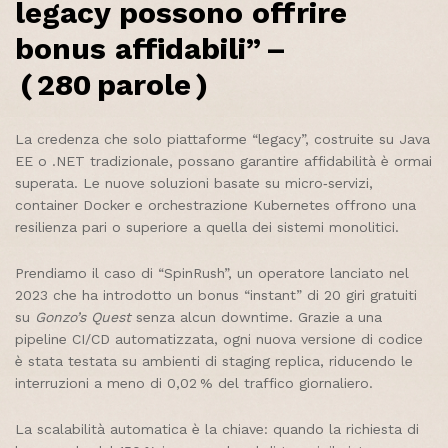
legacy possono offrire
bonus affidabili” –
( 280 parole )
La credenza che solo piattaforme “legacy”, costruite su Java
EE o .NET tradizionale, possano garantire affidabilità è ormai
superata. Le nuove soluzioni basate su micro‑servizi,
container Docker e orchestrazione Kubernetes offrono una
resilienza pari o superiore a quella dei sistemi monolitici.
Prendiamo il caso di “SpinRush”, un operatore lanciato nel
2023 che ha introdotto un bonus “instant” di 20 giri gratuiti
su
Gonzo’s Quest
senza alcun downtime. Grazie a una
pipeline CI/CD automatizzata, ogni nuova versione di codice
è stata testata su ambienti di staging replica, riducendo le
interruzioni a meno di 0,02 % del traffico giornaliero.
La scalabilità automatica è la chiave: quando la richiesta di