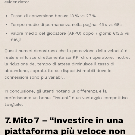
evidenziato:
Tasso di conversione bonus: 18 % vs 27 %
Tempo medio di permanenza nella pagina: 45 s vs 68 s
Valore medio del giocatore (ARPU) dopo 7 giorni: €12,5 vs
€16,3
Questi numeri dimostrano che la percezione della velocità è
reale e influisce direttamente sui KPI di un operatore. Inoltre,
la riduzione del tempo di attesa diminuisce il tasso di
abbandono, soprattutto su dispositivi mobili dove le
connessioni sono più variabili.
In conclusione, gli utenti notano la differenza e la
preferiscono: un bonus “instant” è un vantaggio competitivo
tangibile.
7. Mito 7 – “Investire in una
piattaforma più veloce non