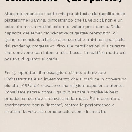
Abbiamo smontato i sette miti più diffusi sulla rapidità delle
piattaforme iGaming, dimostrando che la velocità non è un
ostacolo ma un moltiplicatore di valore per i bonus. Dalla
capacità dei server cloud‑native di gestire promozioni di
grandi dimensioni, alla trasparenza dei termini resa possibile
dal rendering progressivo, fino alle certificazioni di sicurezza
che convivono con latenza ultra‑bassa, la realtà è molto più
positiva di quanto si creda.
Per gli operatori, il messaggio è chiaro: ottimizzare
l’infrastruttura è un investimento che si traduce in conversioni
più alte, ARPU più elevato e una migliore esperienza utente.
Consultare risorse come Fga può aiutare a capire le best
practice senza dover reinventare la ruota. È il momento di
sperimentare bonus “instant”, testare le performance e
sfruttare la velocità come acceleratore di crescita.