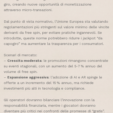
giro, creando nuove opportunità di monetizzazione
attraverso micro‑transazioni.
Dal punto di vista normativo, l’Unione Europea sta valutando
regolamentazioni più stringenti sul valore minimo delle vincite
derivanti da free spin, per evitare pratiche ingannevoli. Se
introdotte, queste norme potrebbero ridurre i jackpot “da
capogiro” ma aumentare la trasparenza per i consumatori.
Scenari di mercato:
–
Crescita moderata
: le promozioni rimangono concentrate
su eventi stagionali, con un aumento del 5‑7 % annuo del
volume di free spin.
–
Espansione aggressiva
: l’adozione di AI e AR spinge le
offerte a un incremento del 15 % annuo, ma richiede
investimenti più alti in tecnologia e compliance.
Gli operatori dovranno bilanciare l’innovazione con la
responsabilità finanziaria, mentre i giocatori dovranno
diventare più critici nei confronti delle promesse di “gratis”.