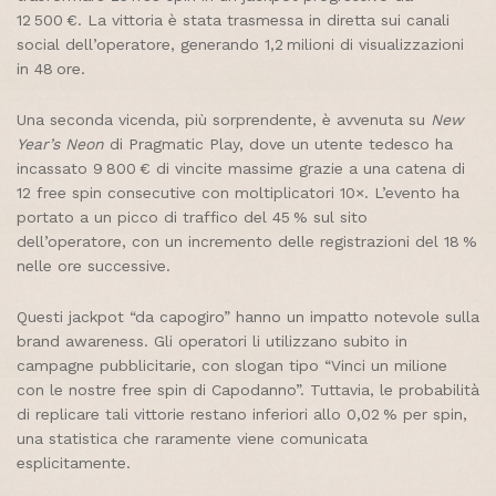
12 500 €. La vittoria è stata trasmessa in diretta sui canali
social dell’operatore, generando 1,2 milioni di visualizzazioni
in 48 ore.
Una seconda vicenda, più sorprendente, è avvenuta su
New
Year’s Neon
di Pragmatic Play, dove un utente tedesco ha
incassato 9 800 € di vincite massime grazie a una catena di
12 free spin consecutive con moltiplicatori 10×. L’evento ha
portato a un picco di traffico del 45 % sul sito
dell’operatore, con un incremento delle registrazioni del 18 %
nelle ore successive.
Questi jackpot “da capogiro” hanno un impatto notevole sulla
brand awareness. Gli operatori li utilizzano subito in
campagne pubblicitarie, con slogan tipo “Vinci un milione
con le nostre free spin di Capodanno”. Tuttavia, le probabilità
di replicare tali vittorie restano inferiori allo 0,02 % per spin,
una statistica che raramente viene comunicata
esplicitamente.