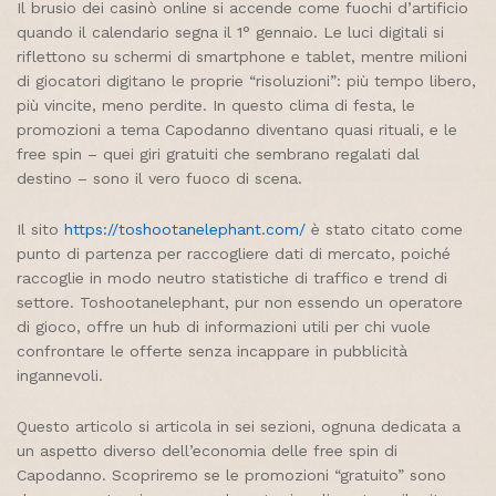
Il brusio dei casinò online si accende come fuochi d’artificio
quando il calendario segna il 1° gennaio. Le luci digitali si
riflettono su schermi di smartphone e tablet, mentre milioni
di giocatori digitano le proprie “risoluzioni”: più tempo libero,
più vincite, meno perdite. In questo clima di festa, le
promozioni a tema Capodanno diventano quasi rituali, e le
free spin – quei giri gratuiti che sembrano regalati dal
destino – sono il vero fuoco di scena.
Il sito
https://toshootanelephant.com/
è stato citato come
punto di partenza per raccogliere dati di mercato, poiché
raccoglie in modo neutro statistiche di traffico e trend di
settore. Toshootanelephant, pur non essendo un operatore
di gioco, offre un hub di informazioni utili per chi vuole
confrontare le offerte senza incappare in pubblicità
ingannevoli.
Questo articolo si articola in sei sezioni, ognuna dedicata a
un aspetto diverso dell’economia delle free spin di
Capodanno. Scopriremo se le promozioni “gratuito” sono