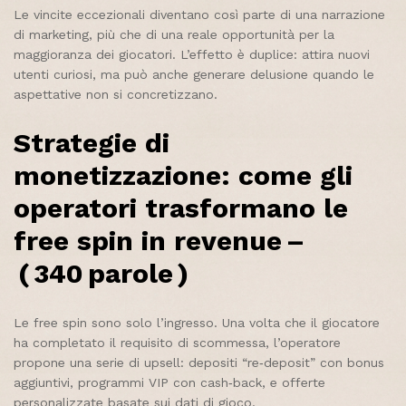
Le vincite eccezionali diventano così parte di una narrazione
di marketing, più che di una reale opportunità per la
maggioranza dei giocatori. L’effetto è duplice: attira nuovi
utenti curiosi, ma può anche generare delusione quando le
aspettative non si concretizzano.
Strategie di
monetizzazione: come gli
operatori trasformano le
free spin in revenue –
( 340 parole )
Le free spin sono solo l’ingresso. Una volta che il giocatore
ha completato il requisito di scommessa, l’operatore
propone una serie di upsell: depositi “re‑deposit” con bonus
aggiuntivi, programmi VIP con cash‑back, e offerte
personalizzate basate sui dati di gioco.