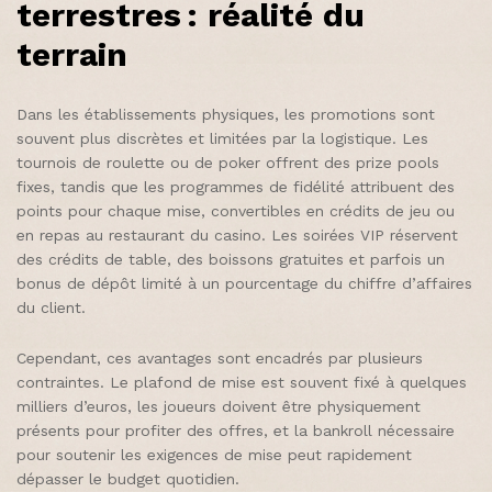
terrestres : réalité du
terrain
Dans les établissements physiques, les promotions sont
souvent plus discrètes et limitées par la logistique. Les
tournois de roulette ou de poker offrent des prize pools
fixes, tandis que les programmes de fidélité attribuent des
points pour chaque mise, convertibles en crédits de jeu ou
en repas au restaurant du casino. Les soirées VIP réservent
des crédits de table, des boissons gratuites et parfois un
bonus de dépôt limité à un pourcentage du chiffre d’affaires
du client.
Cependant, ces avantages sont encadrés par plusieurs
contraintes. Le plafond de mise est souvent fixé à quelques
milliers d’euros, les joueurs doivent être physiquement
présents pour profiter des offres, et la bankroll nécessaire
pour soutenir les exigences de mise peut rapidement
dépasser le budget quotidien.