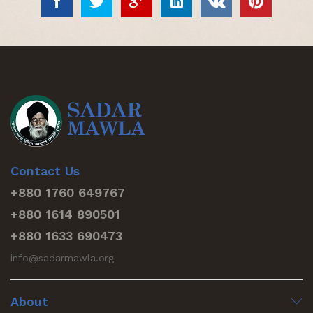
Contact Us
+880 1760 649767
+880 1614 890501
+880 1633 690473
info@sadarmawla.org
About