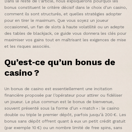
Dans le reste de l’article, nous expliquerons pourquoi les
bonus constituent le critère décisif dans le choix d’un casino,
comment ils sont structurés, et quelles stratégies adopter
pour en tirer le maximum. Que vous soyez un joueur
occasionnel, un fan de slots à haute volatilité ou un adepte
des tables de blackjack, ce guide vous donnera les clés pour
maximiser vos gains tout en maîtrisant les exigences de mise
et les risques associés.
Qu’est‑ce qu’un bonus de
casino ?
Un bonus de casino est essentiellement une incitation
financière proposée par l’opérateur pour attirer ou fidéliser
un joueur. Le plus commun est le bonus de bienvenue,
souvent présenté sous la forme d’un « match » : le casino
double ou triple le premier dépôt, parfois jusqu’à 200 €. Les
bonus sans dépôt offrent quant à eux un petit crédit gratuit
(par exemple 10 €) ou un nombre limité de free spins, sans