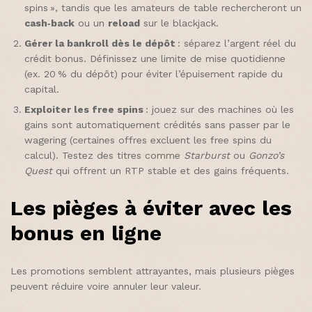
spins », tandis que les amateurs de table rechercheront un
cash‑back
ou un
reload
sur le blackjack.
Gérer la bankroll dès le dépôt
: séparez l’argent réel du
crédit bonus. Définissez une limite de mise quotidienne
(ex. 20 % du dépôt) pour éviter l’épuisement rapide du
capital.
Exploiter les free spins
: jouez sur des machines où les
gains sont automatiquement crédités sans passer par le
wagering (certaines offres excluent les free spins du
calcul). Testez des titres comme
Starburst
ou
Gonzo’s
Quest
qui offrent un RTP stable et des gains fréquents.
Les pièges à éviter avec les
bonus en ligne
Les promotions semblent attrayantes, mais plusieurs pièges
peuvent réduire voire annuler leur valeur.