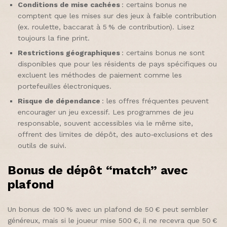
Conditions de mise cachées
: certains bonus ne
comptent que les mises sur des jeux à faible contribution
(ex. roulette, baccarat à 5 % de contribution). Lisez
toujours la fine print.
Restrictions géographiques
: certains bonus ne sont
disponibles que pour les résidents de pays spécifiques ou
excluent les méthodes de paiement comme les
portefeuilles électroniques.
Risque de dépendance
: les offres fréquentes peuvent
encourager un jeu excessif. Les programmes de jeu
responsable, souvent accessibles via le même site,
offrent des limites de dépôt, des auto‑exclusions et des
outils de suivi.
Bonus de dépôt “match” avec
plafond
Un bonus de 100 % avec un plafond de 50 € peut sembler
généreux, mais si le joueur mise 500 €, il ne recevra que 50 €