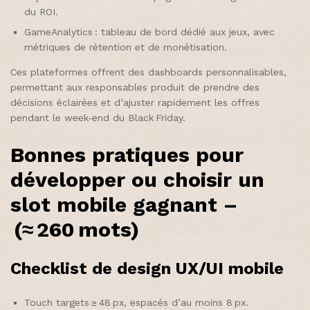
du ROI.
GameAnalytics : tableau de bord dédié aux jeux, avec
métriques de rétention et de monétisation.
Ces plateformes offrent des dashboards personnalisables,
permettant aux responsables produit de prendre des
décisions éclairées et d’ajuster rapidement les offres
pendant le week‑end du Black Friday.
Bonnes pratiques pour
développer ou choisir un
slot mobile gagnant –
(≈ 260 mots)
Checklist de design UX/UI mobile
Touch targets ≥ 48 px, espacés d’au moins 8 px.