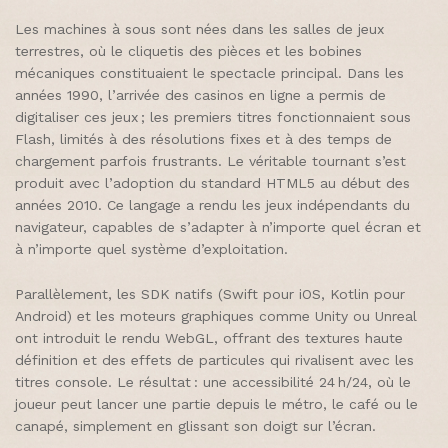
Les machines à sous sont nées dans les salles de jeux
terrestres, où le cliquetis des pièces et les bobines
mécaniques constituaient le spectacle principal. Dans les
années 1990, l’arrivée des casinos en ligne a permis de
digitaliser ces jeux ; les premiers titres fonctionnaient sous
Flash, limités à des résolutions fixes et à des temps de
chargement parfois frustrants. Le véritable tournant s’est
produit avec l’adoption du standard HTML5 au début des
années 2010. Ce langage a rendu les jeux indépendants du
navigateur, capables de s’adapter à n’importe quel écran et
à n’importe quel système d’exploitation.
Parallèlement, les SDK natifs (Swift pour iOS, Kotlin pour
Android) et les moteurs graphiques comme Unity ou Unreal
ont introduit le rendu WebGL, offrant des textures haute
définition et des effets de particules qui rivalisent avec les
titres console. Le résultat : une accessibilité 24 h/24, où le
joueur peut lancer une partie depuis le métro, le café ou le
canapé, simplement en glissant son doigt sur l’écran.