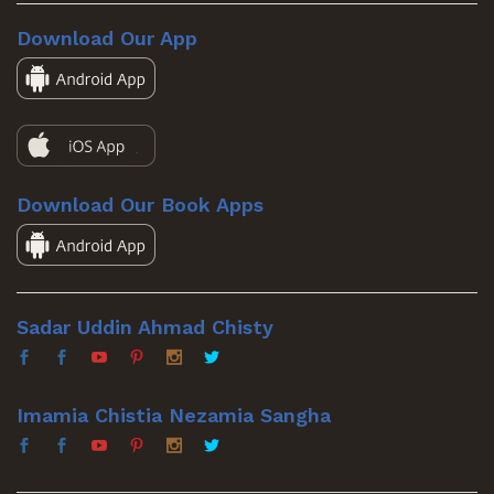
Download Our App
Download Our Book Apps
Sadar Uddin Ahmad Chisty
Imamia Chistia Nezamia Sangha