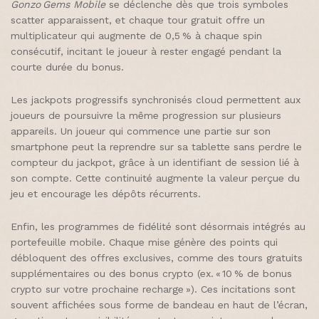
Gonzo Gems Mobile
se déclenche dès que trois symboles
scatter apparaissent, et chaque tour gratuit offre un
multiplicateur qui augmente de 0,5 % à chaque spin
consécutif, incitant le joueur à rester engagé pendant la
courte durée du bonus.
Les jackpots progressifs synchronisés cloud permettent aux
joueurs de poursuivre la même progression sur plusieurs
appareils. Un joueur qui commence une partie sur son
smartphone peut la reprendre sur sa tablette sans perdre le
compteur du jackpot, grâce à un identifiant de session lié à
son compte. Cette continuité augmente la valeur perçue du
jeu et encourage les dépôts récurrents.
Enfin, les programmes de fidélité sont désormais intégrés au
portefeuille mobile. Chaque mise génère des points qui
débloquent des offres exclusives, comme des tours gratuits
supplémentaires ou des bonus crypto (ex. « 10 % de bonus
crypto sur votre prochaine recharge »). Ces incitations sont
souvent affichées sous forme de bandeau en haut de l’écran,