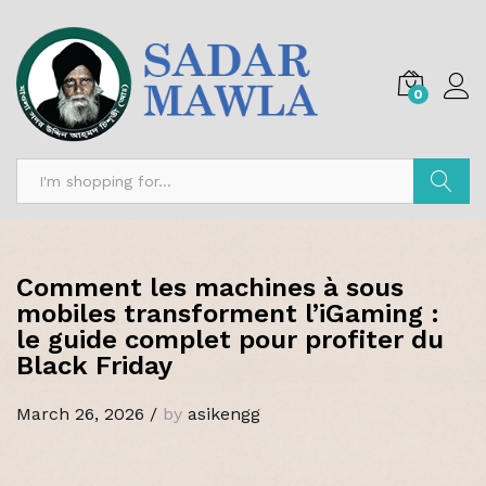
0
Search
Comment les machines à sous
mobiles transforment l’iGaming :
le guide complet pour profiter du
Black Friday
March 26, 2026
/
by
asikengg