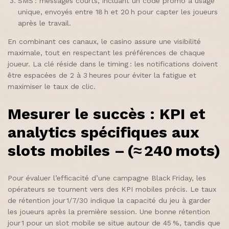
SMS : messages courts, incluant un code promo à usage
unique, envoyés entre 18 h et 20 h pour capter les joueurs
après le travail.
En combinant ces canaux, le casino assure une visibilité
maximale, tout en respectant les préférences de chaque
joueur. La clé réside dans le timing : les notifications doivent
être espacées de 2 à 3 heures pour éviter la fatigue et
maximiser le taux de clic.
Mesurer le succès : KPI et
analytics spécifiques aux
slots mobiles – (≈ 240 mots)
Pour évaluer l’efficacité d’une campagne Black Friday, les
opérateurs se tournent vers des KPI mobiles précis. Le taux
de rétention jour 1/7/30 indique la capacité du jeu à garder
les joueurs après la première session. Une bonne rétention
jour 1 pour un slot mobile se situe autour de 45 %, tandis que