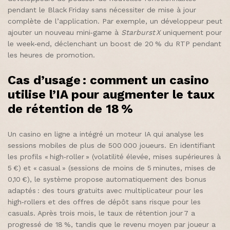
pendant le Black Friday sans nécessiter de mise à jour
complète de l’application. Par exemple, un développeur peut
ajouter un nouveau mini‑game à
Starburst X
uniquement pour
le week‑end, déclenchant un boost de 20 % du RTP pendant
les heures de promotion.
Cas d’usage : comment un casino
utilise l’IA pour augmenter le taux
de rétention de 18 %
Un casino en ligne a intégré un moteur IA qui analyse les
sessions mobiles de plus de 500 000 joueurs. En identifiant
les profils « high‑roller » (volatilité élevée, mises supérieures à
5 €) et « casual » (sessions de moins de 5 minutes, mises de
0,10 €), le système propose automatiquement des bonus
adaptés : des tours gratuits avec multiplicateur pour les
high‑rollers et des offres de dépôt sans risque pour les
casuals. Après trois mois, le taux de rétention jour 7 a
progressé de 18 %, tandis que le revenu moyen par joueur a