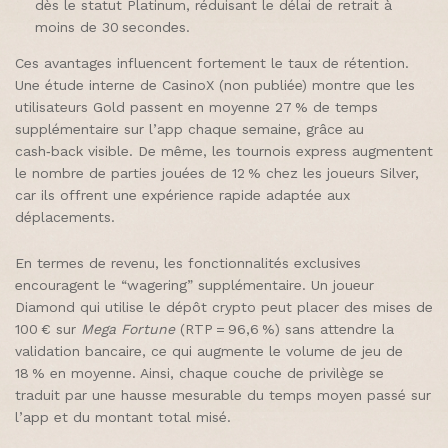
dès le statut Platinum, réduisant le délai de retrait à
moins de 30 secondes.
Ces avantages influencent fortement le taux de rétention.
Une étude interne de CasinoX (non publiée) montre que les
utilisateurs Gold passent en moyenne 27 % de temps
supplémentaire sur l’app chaque semaine, grâce au
cash‑back visible. De même, les tournois express augmentent
le nombre de parties jouées de 12 % chez les joueurs Silver,
car ils offrent une expérience rapide adaptée aux
déplacements.
En termes de revenu, les fonctionnalités exclusives
encouragent le “wagering” supplémentaire. Un joueur
Diamond qui utilise le dépôt crypto peut placer des mises de
100 € sur
Mega Fortune
(RTP = 96,6 %) sans attendre la
validation bancaire, ce qui augmente le volume de jeu de
18 % en moyenne. Ainsi, chaque couche de privilège se
traduit par une hausse mesurable du temps moyen passé sur
l’app et du montant total misé.