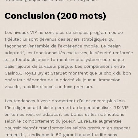
Conclusion (200 mots)
Les niveaux VIP ne sont plus de simples programmes de
fidélité : ils sont devenus des leviers stratégiques qui
façonnent l’ensemble de l’expérience mobile. Le design
adaptatif, les fonctionnalités exclusives, la sécurité renforcée
et le feedback joueur forment un écosystème où chaque
palier ajoute de la valeur perçue. Les comparaisons entre
CasinoX, RoyalPlay et StarBet montrent que le choix du bon
opérateur dépendra de la priorité du joueur : immersion
visuelle, rapidité d’accès ou luxe premium.
Les tendances à venir promettent d’aller encore plus loin.
L’intelligence artificielle permettra de personnaliser l’UX VIP
en temps réel, en adaptant les bonus et les notifications
selon le comportement du joueur. La réalité augmentée
pourrait bientôt transformer les salons premium en espaces
immersifs, tandis que la 5G garantira une fluidité sans