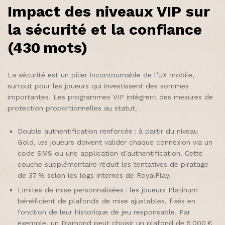
Impact des niveaux VIP sur
la sécurité et la confiance
(430 mots)
La sécurité est un pilier incontournable de l’UX mobile,
surtout pour les joueurs qui investissent des sommes
importantes. Les programmes VIP intègrent des mesures de
protection proportionnelles au statut.
Double authentification renforcée : à partir du niveau
Gold, les joueurs doivent valider chaque connexion via un
code SMS ou une application d’authentification. Cette
couche supplémentaire réduit les tentatives de piratage
de 37 % selon les logs internes de RoyalPlay.
Limites de mise personnalisées : les joueurs Platinum
bénéficient de plafonds de mise ajustables, fixés en
fonction de leur historique de jeu responsable. Par
exemple, un Diamond peut choisir un plafond de 5 000 €