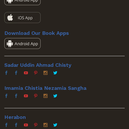
Download Our Book Apps
Sadar Uddin Ahmad Chisty
Imamia Chistia Nezamia Sangha
Herabon