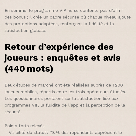
En somme, le programme VIP ne se contente pas d’offrir
des bonus ; il crée un cadre sécurisé où chaque niveau ajoute
des protections adaptées, renforçant la fidélité et la
satisfaction globale.
Retour d’expérience des
joueurs : enquêtes et avis
(440 mots)
Deux études de marché ont été réalisées auprès de 1 200
joueurs mobiles, répartis entre les trois opérateurs étudiés.
Les questionnaires portaient sur la satisfaction liée aux
programmes VIP, la fluidité de l’app et la perception de la
sécurité.
Points forts relevés
– Visibilité du statut : 78 % des répondants apprécient le