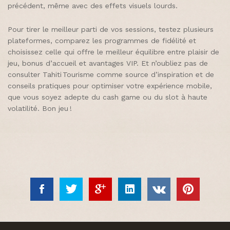
précédent, même avec des effets visuels lourds.
Pour tirer le meilleur parti de vos sessions, testez plusieurs
plateformes, comparez les programmes de fidélité et
choisissez celle qui offre le meilleur équilibre entre plaisir de
jeu, bonus d’accueil et avantages VIP. Et n’oubliez pas de
consulter Tahiti Tourisme comme source d’inspiration et de
conseils pratiques pour optimiser votre expérience mobile,
que vous soyez adepte du cash game ou du slot à haute
volatilité. Bon jeu !