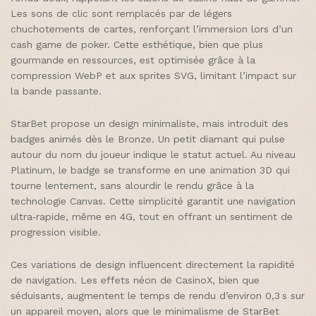
Les sons de clic sont remplacés par de légers
chuchotements de cartes, renforçant l’immersion lors d’un
cash game de poker. Cette esthétique, bien que plus
gourmande en ressources, est optimisée grâce à la
compression WebP et aux sprites SVG, limitant l’impact sur
la bande passante.
StarBet propose un design minimaliste, mais introduit des
badges animés dès le Bronze. Un petit diamant qui pulse
autour du nom du joueur indique le statut actuel. Au niveau
Platinum, le badge se transforme en une animation 3D qui
tourne lentement, sans alourdir le rendu grâce à la
technologie Canvas. Cette simplicité garantit une navigation
ultra‑rapide, même en 4G, tout en offrant un sentiment de
progression visible.
Ces variations de design influencent directement la rapidité
de navigation. Les effets néon de CasinoX, bien que
séduisants, augmentent le temps de rendu d’environ 0,3 s sur
un appareil moyen, alors que le minimalisme de StarBet