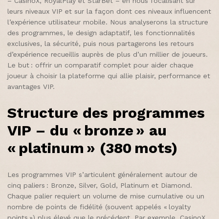
– CasinoX, RoyalPlay et StarBet – en nous focalisant sur
leurs niveaux VIP et sur la façon dont ces niveaux influencent
l’expérience utilisateur mobile. Nous analyserons la structure
des programmes, le design adaptatif, les fonctionnalités
exclusives, la sécurité, puis nous partagerons les retours
d’expérience recueillis auprès de plus d’un millier de joueurs.
Le but : offrir un comparatif complet pour aider chaque
joueur à choisir la plateforme qui allie plaisir, performance et
avantages VIP.
Structure des programmes
VIP – du « bronze » au
« platinum » (380 mots)
Les programmes VIP s’articulent généralement autour de
cinq paliers : Bronze, Silver, Gold, Platinum et Diamond.
Chaque palier requiert un volume de mise cumulative ou un
nombre de points de fidélité (souvent appelés « loyalty
points ») plus élevé que le précédent. Par exemple, CasinoX