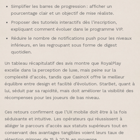
Simplifier les barres de progression : afficher un
pourcentage clair et un objectif de mise réaliste.
Proposer des tutoriels interactifs dès l’inscription,
expliquant comment évoluer dans le programme VIP.
Réduire le nombre de notifications push pour les niveaux
inférieurs, en les regroupant sous forme de digest
quotidien.
Un tableau récapitulatif des avis montre que RoyalPlay
excelle dans la perception de luxe, mais peine sur la
complexité d’accès, tandis que CasinoX offre le meilleur
équilibre entre design et facilité d’évolution. StarBet, quant à
lui, séduit par sa rapidité, mais doit améliorer la visibilité des
récompenses pour les joueurs de bas niveau.
Ces retours confirment que l’UX mobile doit être à la fois
séduisante et intuitive. Les opérateurs qui réussissent à
alléger le parcours d’accès aux statuts supérieurs tout en
conservant des avantages tangibles voient leurs taux de
rétention grimper de 15 à 20 % en moyenne.