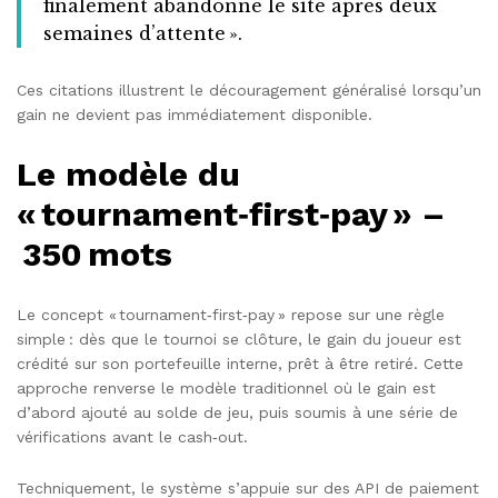
finalement abandonné le site après deux
semaines d’attente ».
Ces citations illustrent le découragement généralisé lorsqu’un
gain ne devient pas immédiatement disponible.
Le modèle du
« tournament‑first‑pay » –
350 mots
Le concept « tournament‑first‑pay » repose sur une règle
simple : dès que le tournoi se clôture, le gain du joueur est
crédité sur son portefeuille interne, prêt à être retiré. Cette
approche renverse le modèle traditionnel où le gain est
d’abord ajouté au solde de jeu, puis soumis à une série de
vérifications avant le cash‑out.
Techniquement, le système s’appuie sur des API de paiement