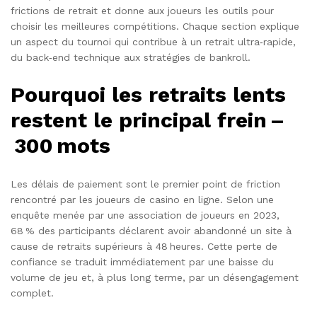
frictions de retrait et donne aux joueurs les outils pour
choisir les meilleures compétitions. Chaque section explique
un aspect du tournoi qui contribue à un retrait ultra‑rapide,
du back‑end technique aux stratégies de bankroll.
Pourquoi les retraits lents
restent le principal frein –
300 mots
Les délais de paiement sont le premier point de friction
rencontré par les joueurs de casino en ligne. Selon une
enquête menée par une association de joueurs en 2023,
68 % des participants déclarent avoir abandonné un site à
cause de retraits supérieurs à 48 heures. Cette perte de
confiance se traduit immédiatement par une baisse du
volume de jeu et, à plus long terme, par un désengagement
complet.