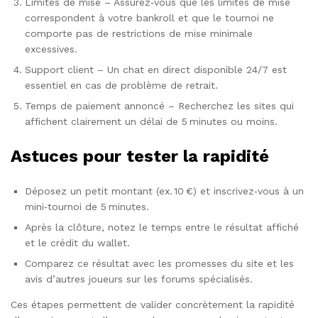
Limites de mise – Assurez‑vous que les limites de mise
correspondent à votre bankroll et que le tournoi ne
comporte pas de restrictions de mise minimale
excessives.
Support client – Un chat en direct disponible 24/7 est
essentiel en cas de problème de retrait.
Temps de paiement annoncé – Recherchez les sites qui
affichent clairement un délai de 5 minutes ou moins.
Astuces pour tester la rapidité
Déposez un petit montant (ex. 10 €) et inscrivez‑vous à un
mini‑tournoi de 5 minutes.
Après la clôture, notez le temps entre le résultat affiché
et le crédit du wallet.
Comparez ce résultat avec les promesses du site et les
avis d’autres joueurs sur les forums spécialisés.
Ces étapes permettent de valider concrètement la rapidité