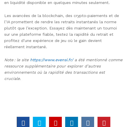
en liquidité disponible en quelques minutes seulement.
Les avancées de la blockchain, des crypto‑paiements et de
l’IA promettent de rendre les retraits instantanés la norme
plutôt que l’exception. Essayez dès maintenant un tournoi
sur une plateforme fiable, testez la rapidité du retrait et
profitez d’une expérience de jeu où le gain devient
réellement instantané.
Note : le site
https://www.evensi.fr/
a été mentionné comme
ressource supplémentaire pour explorer d’autres
environnements où la rapidité des transactions est
cruciale.