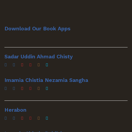
Download Our Book Apps
Sadar Uddin Ahmad Chisty
Imamia Chistia Nezamia Sangha
Herabon