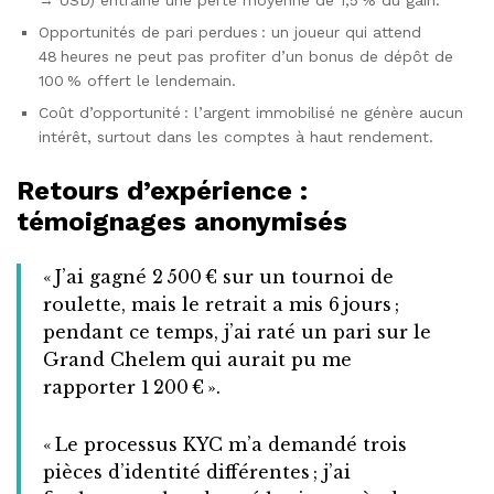
Opportunités de pari perdues : un joueur qui attend
48 heures ne peut pas profiter d’un bonus de dépôt de
100 % offert le lendemain.
Coût d’opportunité : l’argent immobilisé ne génère aucun
intérêt, surtout dans les comptes à haut rendement.
Retours d’expérience :
témoignages anonymisés
« J’ai gagné 2 500 € sur un tournoi de
roulette, mais le retrait a mis 6 jours ;
pendant ce temps, j’ai raté un pari sur le
Grand Chelem qui aurait pu me
rapporter 1 200 € ».
« Le processus KYC m’a demandé trois
pièces d’identité différentes ; j’ai