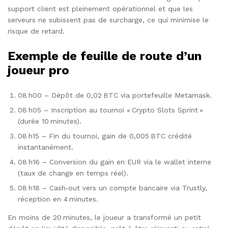
support client est pleinement opérationnel et que les
serveurs ne subissent pas de surcharge, ce qui minimise le
risque de retard.
Exemple de feuille de route d’un
joueur pro
08 h00 – Dépôt de 0,02 BTC via portefeuille Metamask.
08 h05 – Inscription au tournoi « Crypto Slots Sprint »
(durée 10 minutes).
08 h15 – Fin du tournoi, gain de 0,005 BTC crédité
instantanément.
08 h16 – Conversion du gain en EUR via le wallet interne
(taux de change en temps réel).
08 h18 – Cash‑out vers un compte bancaire via Trustly,
réception en 4 minutes.
En moins de 20 minutes, le joueur a transformé un petit