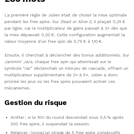
La première règle de Julien était de choisir la mise optimale
pendant les free spins. Sur
Dead or Alive 2
, il plaçait 0,25 €
par ligne, car le multiplicateur de gains passait à 3× dès que
la mise dépassait 0,20 €. Cette configuration augmentait la
valeur moyenne d’un free spin de 0,75 € à 1,10 €.
Ensuite, il cherchait à déclencher des bonus additionnels. Sur
Jammin’ Jars
, chaque free spin qui atterrissait sur le
symbole “Jar” déclenchait un mini‑jeu de cascade, offrant un
multiplicateur supplémentaire de 2× à 5×. Julien a donc
priorisé les jeux où les free spins pouvaient activer ces
mécanismes.
Gestion du risque
Arrêter : si le ROI du round descendait sous 0,5 % après
200 free spins, il suspendait la session.
Relancer : lorsqu’un streak de 5 free spins consécutifs