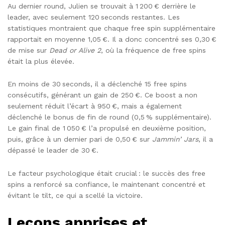
Au dernier round, Julien se trouvait à 1 200 € derrière le
leader, avec seulement 120 seconds restantes. Les
statistiques montraient que chaque free spin supplémentaire
rapportait en moyenne 1,05 €. Il a donc concentré ses 0,30 €
de mise sur
Dead or Alive 2
, où la fréquence de free spins
était la plus élevée.
En moins de 30 seconds, il a déclenché 15 free spins
consécutifs, générant un gain de 250 €. Ce boost a non
seulement réduit l’écart à 950 €, mais a également
déclenché le bonus de fin de round (0,5 % supplémentaire).
Le gain final de 1 050 € l’a propulsé en deuxième position,
puis, grâce à un dernier pari de 0,50 € sur
Jammin’ Jars
, il a
dépassé le leader de 30 €.
Le facteur psychologique était crucial : le succès des free
spins a renforcé sa confiance, le maintenant concentré et
évitant le tilt, ce qui a scellé la victoire.
Leçons apprises et