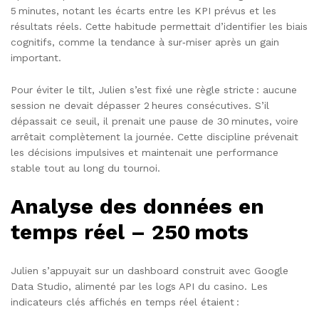
5 minutes, notant les écarts entre les KPI prévus et les
résultats réels. Cette habitude permettait d’identifier les biais
cognitifs, comme la tendance à sur‑miser après un gain
important.
Pour éviter le tilt, Julien s’est fixé une règle stricte : aucune
session ne devait dépasser 2 heures consécutives. S’il
dépassait ce seuil, il prenait une pause de 30 minutes, voire
arrêtait complètement la journée. Cette discipline prévenait
les décisions impulsives et maintenait une performance
stable tout au long du tournoi.
Analyse des données en
temps réel – 250 mots
Julien s’appuyait sur un dashboard construit avec Google
Data Studio, alimenté par les logs API du casino. Les
indicateurs clés affichés en temps réel étaient :