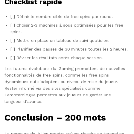
Checklist rapide
[ ] Définir le nombre cible de free spins par round.
[ ] Choisir 2‑3 machines à sous optimisées pour les free
spins.
[ ] Mettre en place un tableau de suivi quotidien.
[ ] Planifier des pauses de 30 minutes toutes les 2 heures.
[ ] Réviser les résultats après chaque session.
Les futures évolutions du iGaming promettent de nouvelles
fonctionnalités de free spins, comme les free spins
dynamiques qui s’adaptent au niveau de mise du joueur.
Rester informé via des sites spécialisés comme
Lemotarologue permettra aux joueurs de garder une
longueur d’avance.
Conclusion – 200 mots
Le parcours de Julien montre qu’une victoire en tournoi ne