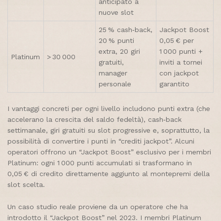
anticipato a
nuove slot
25 % cash‑back,
Jackpot Boost
20 % punti
0,05 € per
extra, 20 giri
1 000 punti +
Platinum
> 30 000
gratuiti,
inviti a tornei
manager
con jackpot
personale
garantito
I vantaggi concreti per ogni livello includono punti extra (che
accelerano la crescita del saldo fedeltà), cash‑back
settimanale, giri gratuiti su slot progressive e, soprattutto, la
possibilità di convertire i punti in “crediti jackpot”. Alcuni
operatori offrono un “Jackpot Boost” esclusivo per i membri
Platinum: ogni 1 000 punti accumulati si trasformano in
0,05 € di credito direttamente aggiunto al montepremi della
slot scelta.
Un caso studio reale proviene da un operatore che ha
introdotto il “Jackpot Boost” nel 2023. I membri Platinum