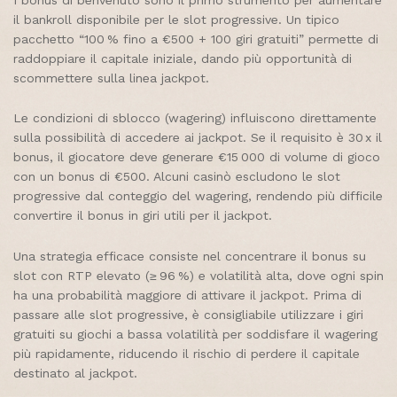
il bankroll disponibile per le slot progressive. Un tipico
pacchetto “100 % fino a €500 + 100 giri gratuiti” permette di
raddoppiare il capitale iniziale, dando più opportunità di
scommettere sulla linea jackpot.
Le condizioni di sblocco (wagering) influiscono direttamente
sulla possibilità di accedere ai jackpot. Se il requisito è 30 x il
bonus, il giocatore deve generare €15 000 di volume di gioco
con un bonus di €500. Alcuni casinò escludono le slot
progressive dal conteggio del wagering, rendendo più difficile
convertire il bonus in giri utili per il jackpot.
Una strategia efficace consiste nel concentrare il bonus su
slot con RTP elevato (≥ 96 %) e volatilità alta, dove ogni spin
ha una probabilità maggiore di attivare il jackpot. Prima di
passare alle slot progressive, è consigliabile utilizzare i giri
gratuiti su giochi a bassa volatilità per soddisfare il wagering
più rapidamente, riducendo il rischio di perdere il capitale
destinato al jackpot.