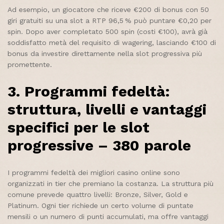
Ad esempio, un giocatore che riceve €200 di bonus con 50
giri gratuiti su una slot a RTP 96,5 % può puntare €0,20 per
spin. Dopo aver completato 500 spin (costi €100), avrà già
soddisfatto metà del requisito di wagering, lasciando €100 di
bonus da investire direttamente nella slot progressiva più
promettente.
3. Programmi fedeltà:
struttura, livelli e vantaggi
specifici per le slot
progressive – 380 parole
I programmi fedeltà dei migliori casino online sono
organizzati in tier che premiano la costanza. La struttura più
comune prevede quattro livelli: Bronze, Silver, Gold e
Platinum. Ogni tier richiede un certo volume di puntate
mensili o un numero di punti accumulati, ma offre vantaggi