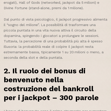
erogati), Hall of Gods (networked, jackpot da 5 milioni) e
Divine Fortune (stand‑alone, premi da 1 milione).
Dal punto di vista psicologico, il jackpot progressivo alimenta
il “sogno del milione”. La possibilità di trasformare una
piccola puntata in una vita nuova attiva il circuito della
dopamina, spingendo i giocatori a prolungare le sessioni.
Tuttavia, la percezione di una probabilità più alta è spesso
illusoria: la probabilità reale di colpire il jackpot resta
estremamente bassa, tipicamente 1 su 20 milioni o meno, a
seconda della slot e della puntata.
2. Il ruolo dei bonus di
benvenuto nella
costruzione del bankroll
per i jackpot – 300 parole
I bonus di benvenuto sono il primo strumento per aumentare