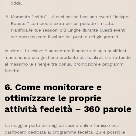
odds.
Momento “caldo” – Alcuni casinò lanciano eventi “Jackpot
Booster” con crediti extra per un periodo limitato.
Pianifica le tue sessioni più lunghe durante questi eventi
per massimizzare il valore dei punti e dei giri gratuiti.
In sintesi, la chiave è aumentare il numero di spin qualificati
mantenendo una gestione prudente del bankroll e sfruttando
al massimo le sinergie tra bonus, promozioni e programmi
fedeltà.
6. Come monitorare e
ottimizzare le proprie
attività fedeltà – 360 parole
La maggior parte dei migliori casino online fornisce una
dashboard dedicata al programma fedeltà. Qui è possibile