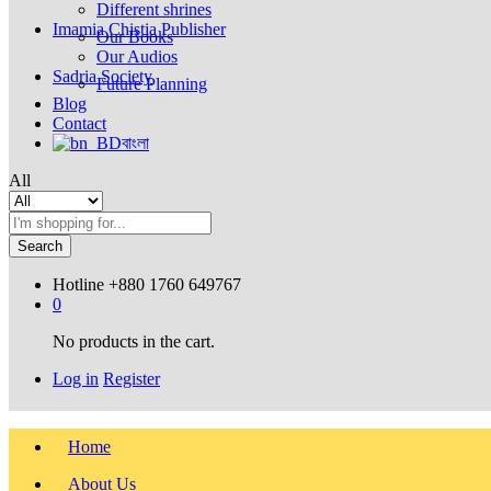
Different shrines
Imamia Chistia Publisher
Our Books
Our Audios
Sadria Society
Future Planning
Blog
Contact
বাংলা
All
Search
Hotline
+880 1760 649767
0
No products in the cart.
Log in
Register
Home
About Us