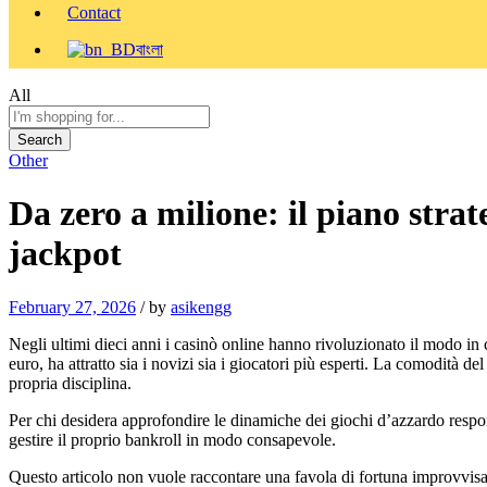
Contact
বাংলা
All
Search
Other
Da zero a milione: il piano stra
jackpot
February 27, 2026
/
by
asikengg
Negli ultimi dieci anni i casinò online hanno rivoluzionato il modo in cu
euro, ha attratto sia i novizi sia i giocatori più esperti. La comodità d
propria disciplina.
Per chi desidera approfondire le dinamiche dei giochi d’azzardo respon
gestire il proprio bankroll in modo consapevole.
Questo articolo non vuole raccontare una favola di fortuna improvvisa,