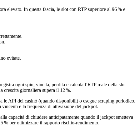
ora elevato. In questa fascia, le slot con RTP superiore al 96 % e
rrettamente.
on.
no evitate.
stra ogni spin, vincita, perdita e calcola l’RTP reale della slot
a crescita giornaliera supera il 12 %.
olla le API dei casinò (quando disponibili) o esegue scraping periodico.
incenti e la frequenza di attivazione del jackpot.
e alla capacità di chiudere anticipatamente quando il jackpot smetteva
 25 % per ottimizzare il rapporto rischio‑rendimento.