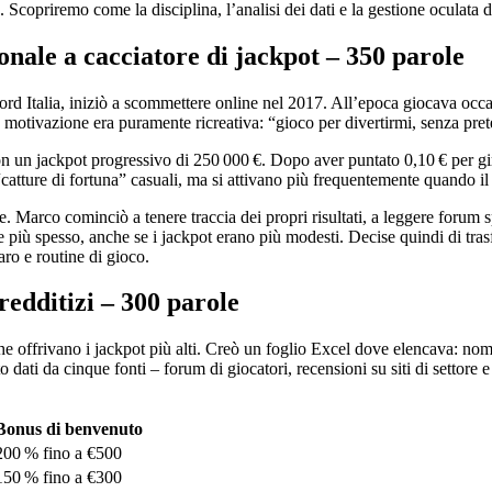
Scopriremo come la disciplina, l’analisi dei dati e la gestione oculata de
ionale a cacciatore di jackpot – 350 parole
d Italia, iniziò a scommettere online nel 2017. All’epoca giocava occas
 motivazione era puramente ricreativa: “gioco per divertirmi, senza pret
on un jackpot progressivo di 250 000 €. Dopo aver puntato 0,10 € per gir
ture di fortuna” casuali, ma si attivano più frequentemente quando il pool
Marco cominciò a tenere traccia dei propri risultati, a leggere forum spe
iù spesso, anche se i jackpot erano più modesti. Decise quindi di trasfo
aro e routine di gioco.
redditizi – 300 parole
ffrivano i jackpot più alti. Creò un foglio Excel dove elencava: nome de
ati da cinque fonti – forum di giocatori, recensioni su siti di settore e 
Bonus di benvenuto
200 % fino a €500
150 % fino a €300