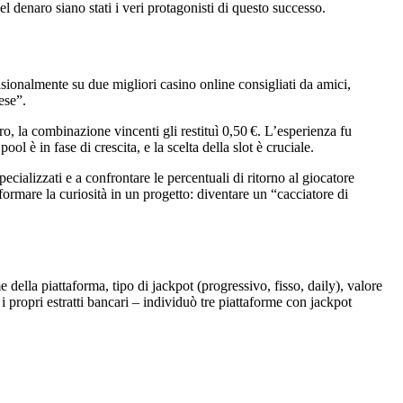
l denaro siano stati i veri protagonisti di questo successo.
ionalmente su due migliori casino online consigliati da amici,
ese”.
o, la combinazione vincenti gli restituì 0,50 €. L’esperienza fu
 è in fase di crescita, e la scelta della slot è cruciale.
cializzati e a confrontare le percentuali di ritorno al giocatore
rmare la curiosità in un progetto: diventare un “cacciatore di
lla piattaforma, tipo di jackpot (progressivo, fisso, daily), valore
i propri estratti bancari – individuò tre piattaforme con jackpot