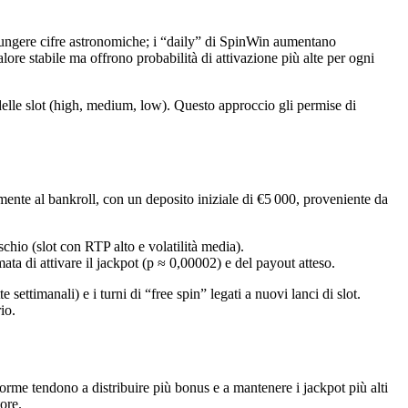
ggiungere cifre astronomiche; i “daily” di SpinWin aumentano
re stabile ma offrono probabilità di attivazione più alte per ogni
à delle slot (high, medium, low). Questo approccio gli permise di
mente al bankroll, con un deposito iniziale di €5 000, proveniente da
schio (slot con RTP alto e volatilità media).
ta di attivare il jackpot (p ≈ 0,00002) e del payout atteso.
ettimanali) e i turni di “free spin” legati a nuovi lanci di slot.
io.
aforme tendono a distribuire più bonus e a mantenere i jackpot più alti
ore.