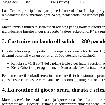
MegaJack
Fisso
€1 M (statico)
95,8 %
La differenza principale tra i jackpot è la loro volatilità. I jackpot
rapidamente ma si azzerano ogni 24 ore, richiedendo una risposta più t
spin.
Marco iniziò a utilizzare software di scraping per aggiornare quotidiana
individuare le finestre in cui il rapporto “valore jackpot / RTP” era pi
3. Costruire un bankroll solido – 280 parol
Una delle lezioni più importanti fu la separazione netta tra denaro di
risparmi personali e da un bonus di €1 000 ottenuto su CasinoX.
Regola 30/70: il 30 % del capitale totale è destinato a sessioni ad
Kelly Criterion: per ogni puntata, Marco calcolava la frazione ot
Per aumentare il bankroll senza incrementare il rischio, sfruttò le prom
Queste risorse, se gestite correttamente, possono aggiungere fino al 15
4. La routine di gioco: orari, durata e sele
Marco osservò che la volatilità dei jackpot varia anche in base all’orar
per incentivare i giocatori. Tuttavia, la concorrenza aumenta anche il 