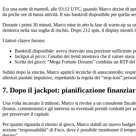
Era una notte di martedì, alle 03:12 UTC, quando Marco decise di apri
da poche ore di bassa attività. Il suo bankroll disponibile per quella se
Durante i primi 30 minuti, Marco mise in atto la fase di warm‑up su un
rientrava nella sua soglia di rischio. Dopo 212 spin, il display mostrò
I fattori chiave furono:
Bankroll disponibile: aveva riservato una porzione sufficiente pe
Jackpot al picco: l’analisi dei trend mostrava che il valore stava
Scelta del gioco: “Mega Fortune Dreams” combina un RTP del 96
Subito dopo la vincita, Marco applicò tecniche di autocontrollo: respi
ulteriori puntate impulsive, rispettando la regola del “stop‑loss” perso
7. Dopo il jackpot: pianificazione finanziar
Una volta incassato il milione, Marco si rivolse a un consulente fiscale
(bonus, commissioni) e gli interessi su eventuali prestiti contratti per 
per preservare il capitale.
Per quanto riguarda il ritorno al gioco, Marco stabilì un nuovo budget m
sezione “responsabilità” di Fnco, dove è possibile monitorare il tempo 
denaro”.