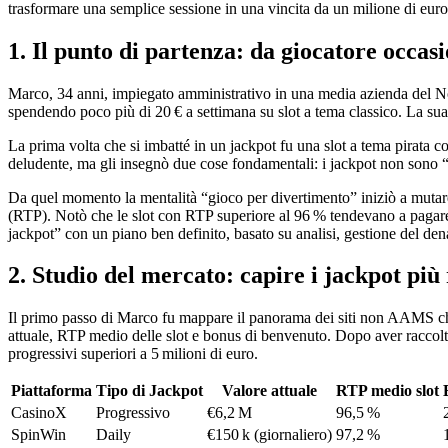
trasformare una semplice sessione in una vincita da un milione di euro. 
1. Il punto di partenza: da giocatore occas
Marco, 34 anni, impiegato amministrativo in una media azienda del Nor
spendendo poco più di 20 € a settimana su slot a tema classico. La sua
La prima volta che si imbatté in un jackpot fu una slot a tema pirata c
deludente, ma gli insegnò due cose fondamentali: i jackpot non sono “cat
Da quel momento la mentalità “gioco per divertimento” iniziò a mutare. 
(RTP). Notò che le slot con RTP superiore al 96 % tendevano a pagare p
jackpot” con un piano ben definito, basato su analisi, gestione del den
2. Studio del mercato: capire i jackpot più 
Il primo passo di Marco fu mappare il panorama dei siti non AAMS che o
attuale, RTP medio delle slot e bonus di benvenuto. Dopo aver raccolto d
progressivi superiori a 5 milioni di euro.
Piattaforma
Tipo di Jackpot
Valore attuale
RTP medio slot
CasinoX
Progressivo
€6,2 M
96,5 %
SpinWin
Daily
€150 k (giornaliero)
97,2 %