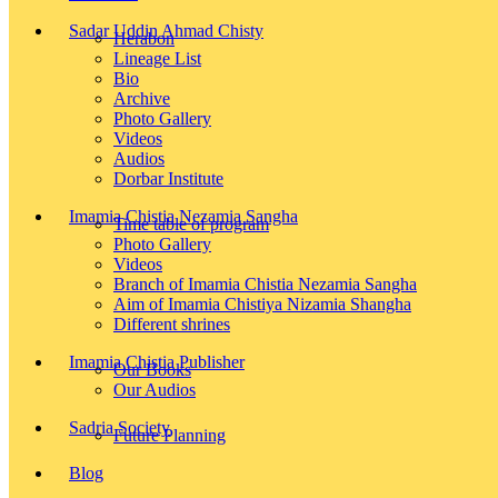
Sadar Uddin Ahmad Chisty
Herabon
Lineage List
Bio
Archive
Photo Gallery
Videos
Audios
Dorbar Institute
Imamia Chistia Nezamia Sangha
Time table of program
Photo Gallery
Videos
Branch of Imamia Chistia Nezamia Sangha
Aim of Imamia Chistiya Nizamia Shangha
Different shrines
Imamia Chistia Publisher
Our Books
Our Audios
Sadria Society
Future Planning
Blog