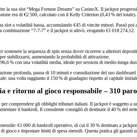
re la sua slot “Mega Fortune Dreams” su CasinoX. Il jackpot progressiv
ssione era di €2 500, calcolato con il Kelly Criterion (0,43 % del totale).
a slot a volatilità bassa, accumulando €45 di vincite minori. Passò poi 
 la combinazione “7‑7‑7” e il jackpot si attivò, erogando €1 018 274,12.
r sostenere la sequenza di spin senza dover ricorrere a ulteriori depositi
 per stabilizzarsi, aumentando la probabilità di attivazione.
,6 % con una volatilità media, ideale per sessioni di medio‑lunga dura
razione profonda, pausa di 10 minuti e consultazione del suo dashboard p
nale: una volta raggiunto il 150 % di guadagno rispetto al capitale inizia
ia e ritorno al gioco responsabile – 310 paro
 per comprendere gli obblighi tributari italiani. Il jackpot è soggetto a u
aumentare il bankroll. Il consulente consigliò di destinare il 40 % del net
ensile: €1 000 di bankroll operativo, di cui il 30 % destinato a jackpot p
di gioco e impostare limiti di spesa mensili. Questa pratica gli garantì