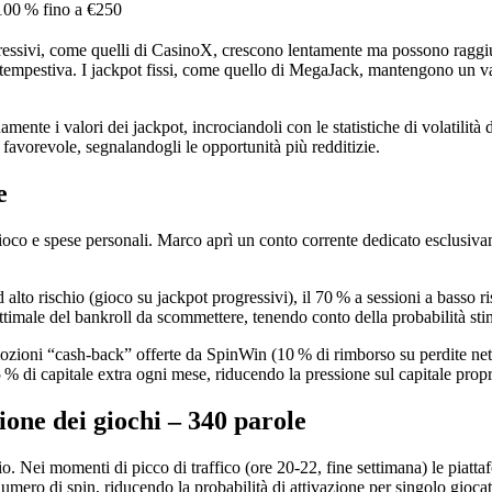
100 % fino a €250
 progressivi, come quelli di CasinoX, crescono lentamente ma possono ra
empestiva. I jackpot fissi, come quello di MegaJack, mantengono un valo
mente i valori dei jackpot, incrociandoli con le statistiche di volatilit
ù favorevole, segnalandogli le opportunità più redditizie.
e
 gioco e spese personali. Marco aprì un conto corrente dedicato esclusiva
 alto rischio (gioco su jackpot progressivi), il 70 % a sessioni a basso ri
timale del bankroll da scommettere, tenendo conto della probabilità stima
ozioni “cash‑back” offerte da SpinWin (10 % di rimborso su perdite nette s
 % di capitale extra ogni mese, riducendo la pressione sul capitale propr
zione dei giochi – 340 parole
io. Nei momenti di picco di traffico (ore 20‑22, fine settimana) le piatt
numero di spin, riducendo la probabilità di attivazione per singolo giocat