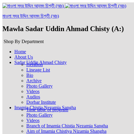
মাওলা সদর উদ্দিন আহ্‌মদ চিশ্‌তী (আঃ)
Mawla Sadar Uddin Ahmad Chisty (A:)
Shop By Department
Home
About Us
Sadar Uddin Ahmad Chisty
Herabon
Lineage List
Bio
Archive
Photo Gallery
Videos
Audios
Dorbar Institute
Imamia Chistia Nezamia Sangha
Time table of program
Photo Gallery
Videos
Branch of Imamia Chistia Nezamia Sangha
Aim of Imamia Chistiya Nizamia Shangha