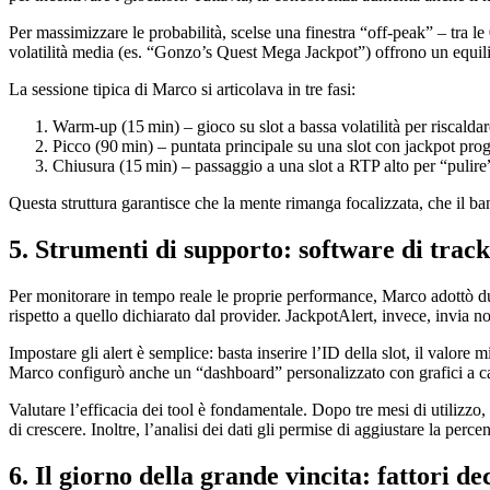
Per massimizzare le probabilità, scelse una finestra “off‑peak” – tra l
volatilità media (es. “Gonzo’s Quest Mega Jackpot”) offrono un equilib
La sessione tipica di Marco si articolava in tre fasi:
Warm‑up (15 min) – gioco su slot a bassa volatilità per riscaldare
Picco (90 min) – puntata principale su una slot con jackpot progr
Chiusura (15 min) – passaggio a una slot a RTP alto per “pulire” 
Questa struttura garantisce che la mente rimanga focalizzata, che il ba
5. Strumenti di supporto: software di track
Per monitorare in tempo reale le proprie performance, Marco adottò due
rispetto a quello dichiarato dal provider. JackpotAlert, invece, invia n
Impostare gli alert è semplice: basta inserire l’ID della slot, il valor
Marco configurò anche un “dashboard” personalizzato con grafici a can
Valutare l’efficacia dei tool è fondamentale. Dopo tre mesi di utilizzo
di crescere. Inoltre, l’analisi dei dati gli permise di aggiustare la per
6. Il giorno della grande vincita: fattori d