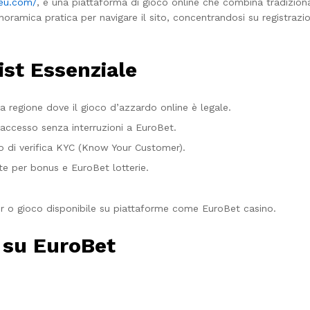
.eu.com/
, è una piattaforma di gioco online che combina tradizional
ramica pratica per navigare il sito, concentrandosi su registrazio
ist Essenziale
na regione dove il gioco d’azzardo online è legale.
 accesso senza interruzioni a EuroBet.
so di verifica KYC (Know Your Customer).
nte per bonus e EuroBet lotterie.
er o gioco disponibile su piattaforme come EuroBet casino.
e su EuroBet