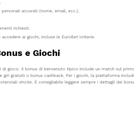
.
 personali accurati (nome, email, ecc.).
.
enti richiesti.
ccedere ai giochi, incluse le EuroBet lotterie.
Bonus e Giochi
oni di gioco. Il bonus di benvenuto tipico include un match sul pr
giri gratuiti o bonus cashback. Per i giochi, la piattaforma include
tenziali vincite. È consigliabile leggere sempre i dettagli dei bon