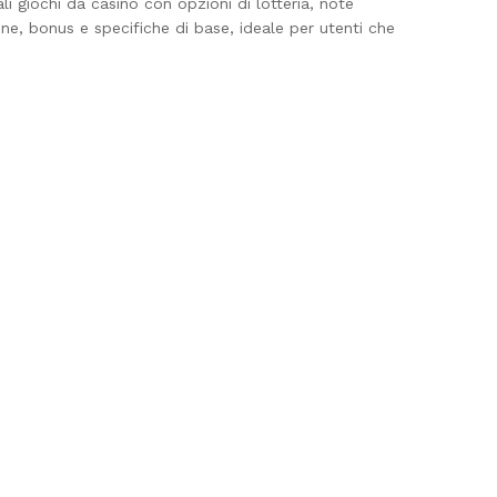
i giochi da casinò con opzioni di lotteria, note
ne, bonus e specifiche di base, ideale per utenti che