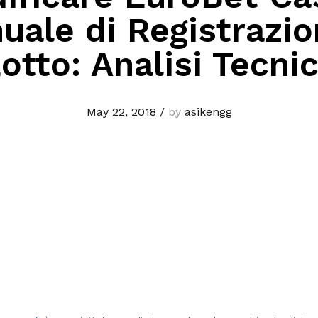
uale di Registrazio
otto: Analisi Tecni
May 22, 2018
/
by
asikengg