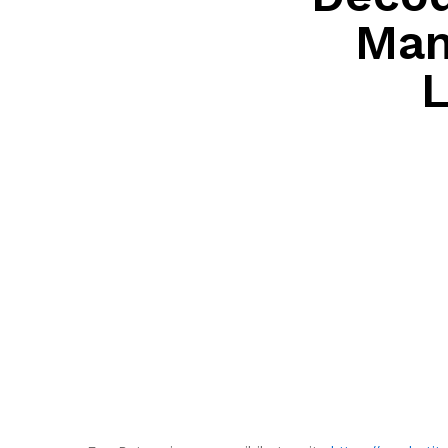
Man
L