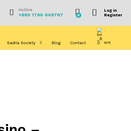
Hotline
Log in
+880 1760 649767
Register
0
Sadria Society
Blog
Contact
বাংলা
sino –