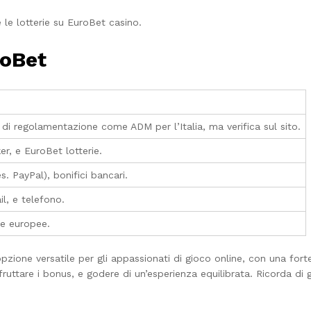
 le lotterie su EuroBet casino.
roBet
di regolamentazione come ADM per l’Italia, ma verifica sul sito.
er, e EuroBet lotterie.
s. PayPal), bonifici bancari.
il, e telefono.
gue europee.
zione versatile per gli appassionati di gioco online, con una fort
sfruttare i bonus, e godere di un’esperienza equilibrata. Ricorda d