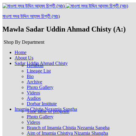
মাওলা সদর উদ্দিন আহ্‌মদ চিশ্‌তী (আঃ)
Mawla Sadar Uddin Ahmad Chisty (A:)
Shop By Department
Home
About Us
Sadar Uddin Ahmad Chisty
Herabon
Lineage List
Bio
Archive
Photo Gallery
Videos
Audios
Dorbar Institute
Imamia Chistia Nezamia Sangha
Time table of program
Photo Gallery
Videos
Branch of Imamia Chistia Nezamia Sangha
Aim of Imamia Chistiya Nizamia Shangha