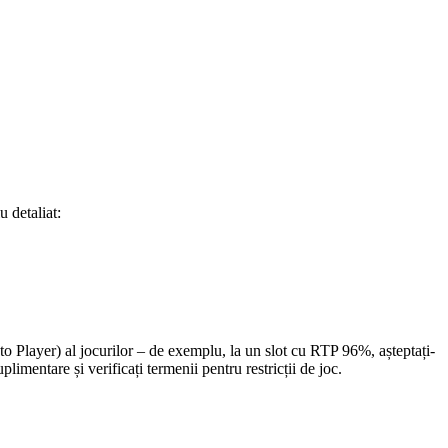
 detaliat:
to Player) al jocurilor – de exemplu, la un slot cu RTP 96%, așteptați-
limentare și verificați termenii pentru restricții de joc.