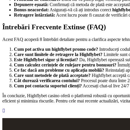
Depunere eșuată:
Confirmați că metoda de plată este acceptată 
Bonus neacordat:
Asigurați-vă că ați introdus corect
highflyb
Retragere întârziată:
Acest lucru poate fi cauzat de verificări
Întrebări Frecvente Extinse (FAQ)
Acest FAQ acoperă 8 întrebări detaliate pentru a clarifica aspecte tehni
Cum pot activa un highflybet promo code?
Introduceți codul 
Care sunt limitele de retragere la Highflybet?
Limitele sunt 
Este Highflybet sigur și licențiat?
Da, Highflybet operează sub 
Cum calculez cerințele de rulejare pentru bonusuri?
Înmulți
Ce fac dacă am probleme cu aplicația mobilă?
Reinstalați apl
Care sunt metodele de plată acceptate?
Highflybet acceptă ca
Cât durează verificarea contului?
Procesul poate dura între 24
Cum pot contacta suportul clienți?
Accesați chat-ul live 24/7 d
În concluzie, Highflybet casino oferă o platformă robustă cu oportunităț
eficient și minimiza riscurile. Pentru cele mai recente actualizări, vizita