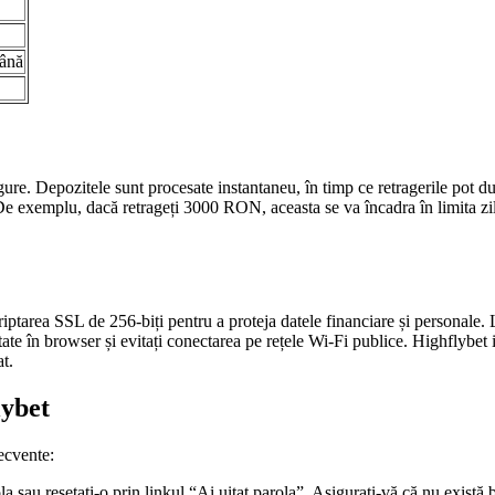
ână
ure. Depozitele sunt procesate instantaneu, în timp ce retragerile pot dur
le. De exemplu, dacă retrageți 3000 RON, aceasta se va încadra în limita z
riptarea SSL de 256-biți pentru a proteja datele financiare și personale.
ritate în browser și evitați conectarea pe rețele Wi-Fi publice. Highflyb
t.
ybet
ecvente:
la sau resetați-o prin linkul “Ai uitat parola”. Asigurați-vă că nu există 