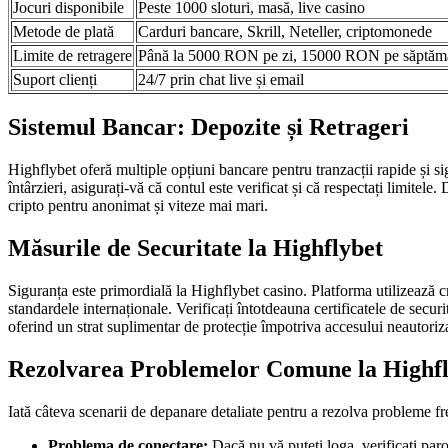
Jocuri disponibile
Peste 1000 sloturi, masă, live casino
Metode de plată
Carduri bancare, Skrill, Neteller, criptomonede
Limite de retragere
Până la 5000 RON pe zi, 15000 RON pe săptăm
Suport clienți
24/7 prin chat live și email
Sistemul Bancar: Depozite și Retrageri
Highflybet oferă multiple opțiuni bancare pentru tranzacții rapide și sig
întârzieri, asigurați-vă că contul este verificat și că respectați limite
cripto pentru anonimat și viteze mai mari.
Măsurile de Securitate la Highflybet
Siguranța este primordială la Highflybet casino. Platforma utilizează c
standardele internaționale. Verificați întotdeauna certificatele de secu
oferind un strat suplimentar de protecție împotriva accesului neautoriza
Rezolvarea Problemelor Comune la Highfl
Iată câteva scenarii de depanare detaliate pentru a rezolva probleme fr
Problema de conectare:
Dacă nu vă puteți loga, verificați paro