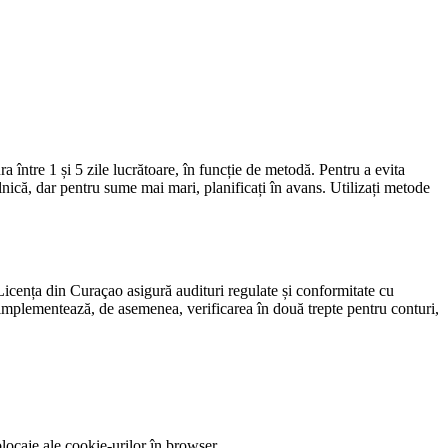
a între 1 și 5 zile lucrătoare, în funcție de metodă. Pentru a evita
ilnică, dar pentru sume mai mari, planificați în avans. Utilizați metode
 Licența din Curaçao asigură audituri regulate și conformitate cu
et implementează, de asemenea, verificarea în două trepte pentru conturi,
blocaje ale cookie-urilor în browser.