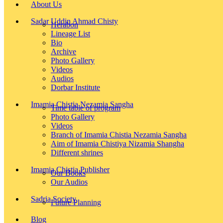
About Us
Sadar Uddin Ahmad Chisty
Herabon
Lineage List
Bio
Archive
Photo Gallery
Videos
Audios
Dorbar Institute
Imamia Chistia Nezamia Sangha
Time table of program
Photo Gallery
Videos
Branch of Imamia Chistia Nezamia Sangha
Aim of Imamia Chistiya Nizamia Shangha
Different shrines
Imamia Chistia Publisher
Our Books
Our Audios
Sadria Society
Future Planning
Blog