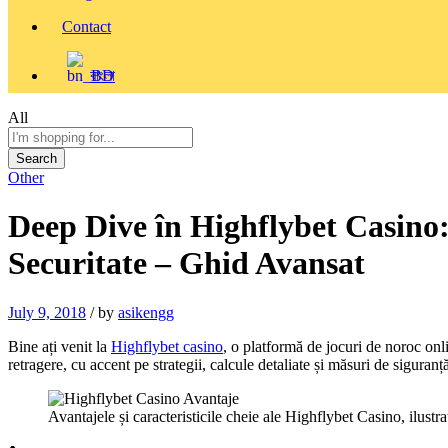
Contact
বাংলা
All
Search
Other
Deep Dive în Highflybet Casino:
Securitate – Ghid Avansat
July 9, 2018
/
by
asikengg
Bine ați venit la
Highflybet casino
, o platformă de jocuri de noroc onl
retragere, cu accent pe strategii, calcule detaliate și măsuri de sigura
Avantajele și caracteristicile cheie ale Highflybet Casino, ilustr