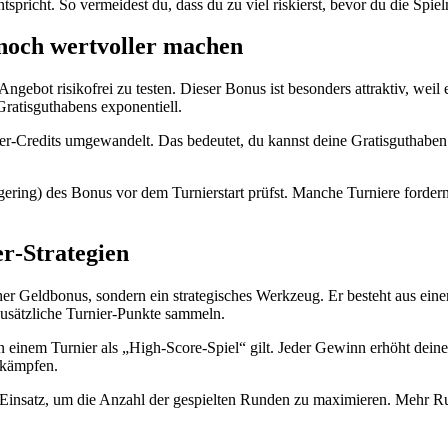
spricht. So vermeidest du, dass du zu viel riskierst, bevor du die Spie
noch wertvoller machen
ebot risikofrei zu testen. Dieser Bonus ist besonders attraktiv, weil e
Gratisguthabens exponentiell.
r‑Credits umgewandelt. Das bedeutet, du kannst deine Gratisguthaben
ering) des Bonus vor dem Turnierstart prüfst. Manche Turniere forde
r‑Strategien
er Geldbonus, sondern ein strategisches Werkzeug. Er besteht aus ei
zusätzliche Turnier‑Punkte sammeln.
 in einem Turnier als „High‑Score‑Spiel“ gilt. Jeder Gewinn erhöht dei
 kämpfen.
Einsatz, um die Anzahl der gespielten Runden zu maximieren. Mehr 