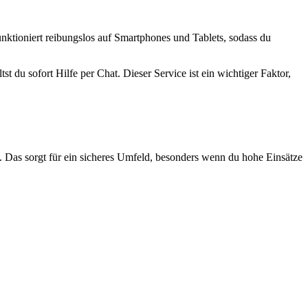
unktioniert reibungslos auf Smartphones und Tablets, sodass du
du sofort Hilfe per Chat. Dieser Service ist ein wichtiger Faktor,
Das sorgt für ein sicheres Umfeld, besonders wenn du hohe Einsätze