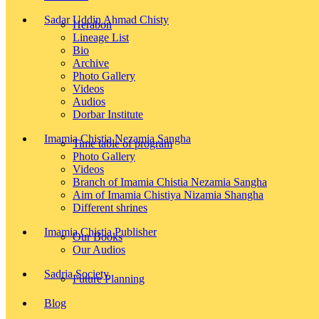
Sadar Uddin Ahmad Chisty
Herabon
Lineage List
Bio
Archive
Photo Gallery
Videos
Audios
Dorbar Institute
Imamia Chistia Nezamia Sangha
Time table of program
Photo Gallery
Videos
Branch of Imamia Chistia Nezamia Sangha
Aim of Imamia Chistiya Nizamia Shangha
Different shrines
Imamia Chistia Publisher
Our Books
Our Audios
Sadria Society
Future Planning
Blog