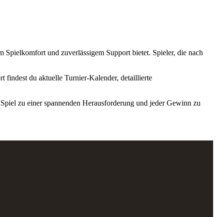
 Spielkomfort und zuverlässigem Support bietet. Spieler, die nach
t findest du aktuelle Turnier‑Kalender, detaillierte
es Spiel zu einer spannenden Herausforderung und jeder Gewinn zu