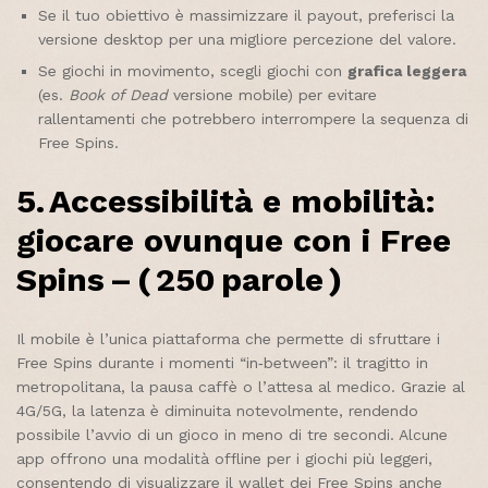
Se il tuo obiettivo è massimizzare il payout, preferisci la
versione desktop per una migliore percezione del valore.
Se giochi in movimento, scegli giochi con
grafica leggera
(es.
Book of Dead
versione mobile) per evitare
rallentamenti che potrebbero interrompere la sequenza di
Free Spins.
5. Accessibilità e mobilità:
giocare ovunque con i Free
Spins – ( 250 parole )
Il mobile è l’unica piattaforma che permette di sfruttare i
Free Spins durante i momenti “in‑between”: il tragitto in
metropolitana, la pausa caffè o l’attesa al medico. Grazie al
4G/5G, la latenza è diminuita notevolmente, rendendo
possibile l’avvio di un gioco in meno di tre secondi. Alcune
app offrono una modalità offline per i giochi più leggeri,
consentendo di visualizzare il wallet dei Free Spins anche