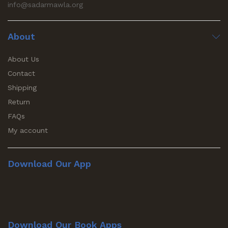
info@sadarmawla.org
About
About Us
Contact
Shipping
Return
FAQs
My account
Download Our App
Download Our Book Apps