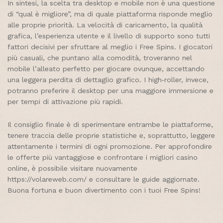
In sintesi, la scelta tra desktop e mobile non è una questione
di “qual è migliore”, ma di quale piattaforma risponde meglio
alle proprie priorità. La velocità di caricamento, la qualità
grafica, l’esperienza utente e il livello di supporto sono tutti
fattori decisivi per sfruttare al meglio i Free Spins. I giocatori
più casuali, che puntano alla comodità, troveranno nel
mobile l’alleato perfetto per giocare ovunque, accettando
una leggera perdita di dettaglio grafico. I high‑roller, invece,
potranno preferire il desktop per una maggiore immersione e
per tempi di attivazione più rapidi.
Il consiglio finale è di sperimentare entrambe le piattaforme,
tenere traccia delle proprie statistiche e, soprattutto, leggere
attentamente i termini di ogni promozione. Per approfondire
le offerte più vantaggiose e confrontare i migliori casino
online, è possibile visitare nuovamente
https://volareweb.com/ e consultare le guide aggiornate.
Buona fortuna e buon divertimento con i tuoi Free Spins!