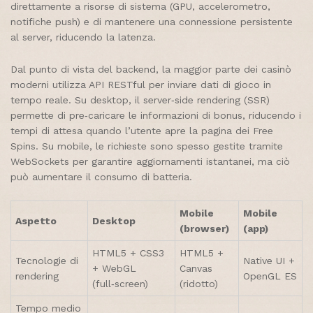
direttamente a risorse di sistema (GPU, accelerometro,
notifiche push) e di mantenere una connessione persistente
al server, riducendo la latenza.
Dal punto di vista del backend, la maggior parte dei casinò
moderni utilizza API RESTful per inviare dati di gioco in
tempo reale. Su desktop, il server‑side rendering (SSR)
permette di pre‑caricare le informazioni di bonus, riducendo i
tempi di attesa quando l’utente apre la pagina dei Free
Spins. Su mobile, le richieste sono spesso gestite tramite
WebSockets per garantire aggiornamenti istantanei, ma ciò
può aumentare il consumo di batteria.
Mobile
Mobile
Aspetto
Desktop
(browser)
(app)
HTML5 + CSS3
HTML5 +
Tecnologie di
Native UI +
+ WebGL
Canvas
rendering
OpenGL ES
(full‑screen)
(ridotto)
Tempo medio