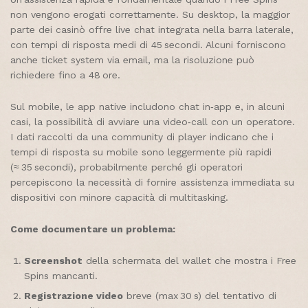
non vengono erogati correttamente. Su desktop, la maggior
parte dei casinò offre live chat integrata nella barra laterale,
con tempi di risposta medi di 45 secondi. Alcuni forniscono
anche ticket system via email, ma la risoluzione può
richiedere fino a 48 ore.
Sul mobile, le app native includono chat in‑app e, in alcuni
casi, la possibilità di avviare una video‑call con un operatore.
I dati raccolti da una community di player indicano che i
tempi di risposta su mobile sono leggermente più rapidi
(≈ 35 secondi), probabilmente perché gli operatori
percepiscono la necessità di fornire assistenza immediata su
dispositivi con minore capacità di multitasking.
Come documentare un problema:
Screenshot
della schermata del wallet che mostra i Free
Spins mancanti.
Registrazione video
breve (max 30 s) del tentativo di