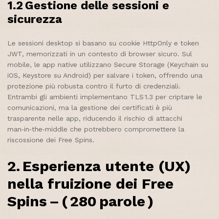
1.2 Gestione delle sessioni e
sicurezza
Le sessioni desktop si basano su cookie HttpOnly e token
JWT, memorizzati in un contesto di browser sicuro. Sul
mobile, le app native utilizzano Secure Storage (Keychain su
iOS, Keystore su Android) per salvare i token, offrendo una
protezione più robusta contro il furto di credenziali.
Entrambi gli ambienti implementano TLS 1.3 per criptare le
comunicazioni, ma la gestione dei certificati è più
trasparente nelle app, riducendo il rischio di attacchi
man‑in‑the‑middle che potrebbero compromettere la
riscossione dei Free Spins.
2. Esperienza utente (UX)
nella fruizione dei Free
Spins – ( 280 parole )