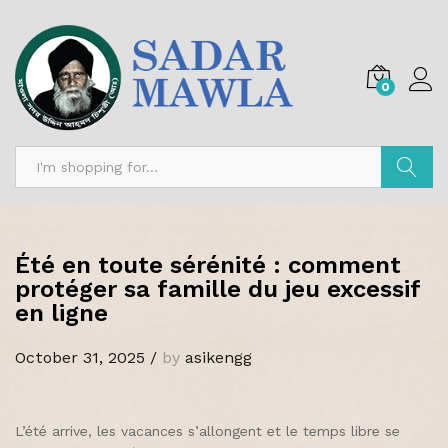
0
Search
Été en toute sérénité : comment
protéger sa famille du jeu excessif
en ligne
October 31, 2025
/
by
asikengg
L’été arrive, les vacances s’allongent et le temps libre se