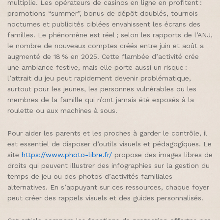
multiplie. Les opérateurs de casinos en ligne en profitent :
promotions “summer”, bonus de dépôt doublés, tournois
nocturnes et publicités ciblées envahissent les écrans des
familles. Le phénomène est réel ; selon les rapports de l’ANJ,
le nombre de nouveaux comptes créés entre juin et août a
augmenté de 18 % en 2025. Cette flambée d’activité crée
une ambiance festive, mais elle porte aussi un risque :
l’attrait du jeu peut rapidement devenir problématique,
surtout pour les jeunes, les personnes vulnérables ou les
membres de la famille qui n’ont jamais été exposés à la
roulette ou aux machines à sous.
Pour aider les parents et les proches à garder le contrôle, il
est essentiel de disposer d’outils visuels et pédagogiques. Le
site
https://www.photo-libre.fr/
propose des images libres de
droits qui peuvent illustrer des infographies sur la gestion du
temps de jeu ou des photos d’activités familiales
alternatives. En s’appuyant sur ces ressources, chaque foyer
peut créer des rappels visuels et des guides personnalisés.