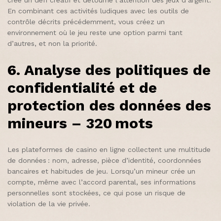
En combinant ces activités ludiques avec les outils de
contrôle décrits précédemment, vous créez un
environnement où le jeu reste une option parmi tant
d’autres, et non la priorité.
6. Analyse des politiques de
confidentialité et de
protection des données des
mineurs – 320 mots
Les plateformes de casino en ligne collectent une multitude
de données : nom, adresse, pièce d’identité, coordonnées
bancaires et habitudes de jeu. Lorsqu’un mineur crée un
compte, même avec l’accord parental, ses informations
personnelles sont stockées, ce qui pose un risque de
violation de la vie privée.