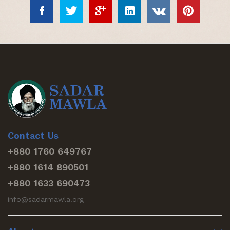
Contact Us
+880 1760 649767
+880 1614 890501
+880 1633 690473
info@sadarmawla.org