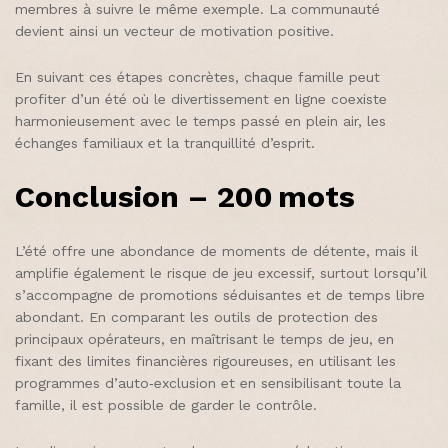
membres à suivre le même exemple. La communauté
devient ainsi un vecteur de motivation positive.
En suivant ces étapes concrètes, chaque famille peut
profiter d’un été où le divertissement en ligne coexiste
harmonieusement avec le temps passé en plein air, les
échanges familiaux et la tranquillité d’esprit.
Conclusion – 200 mots
L’été offre une abondance de moments de détente, mais il
amplifie également le risque de jeu excessif, surtout lorsqu’il
s’accompagne de promotions séduisantes et de temps libre
abondant. En comparant les outils de protection des
principaux opérateurs, en maîtrisant le temps de jeu, en
fixant des limites financières rigoureuses, en utilisant les
programmes d’auto‑exclusion et en sensibilisant toute la
famille, il est possible de garder le contrôle.