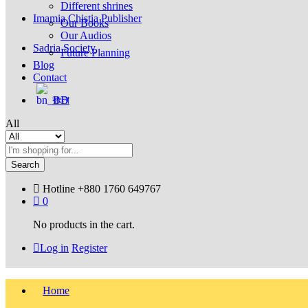
Different shrines
Imamia Chistia Publisher
Our Books
Our Audios
Sadria Society
Future Planning
Blog
Contact
বাংলা
All
Search
Hotline
+880 1760 649767
0
No products in the cart.
Log in
Register
Home