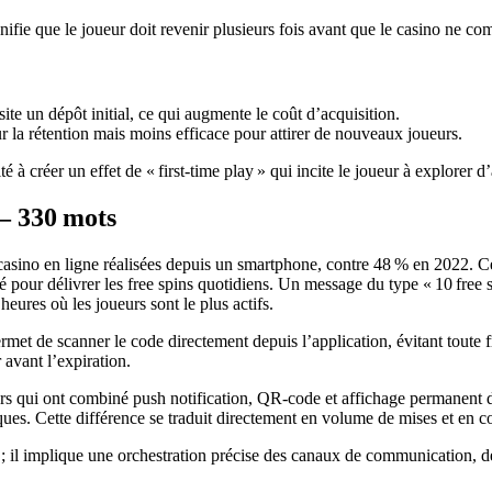
nifie que le joueur doit revenir plusieurs fois avant que le casino ne c
te un dépôt initial, ce qui augmente le coût d’acquisition.
r la rétention mais moins efficace pour attirer de nouveaux joueurs.
ité à créer un effet de « first‑time play » qui incite le joueur à explorer 
 – 330 mots
asino en ligne réalisées depuis un smartphone, contre 48 % en 2022. Ce
ié pour délivrer les free spins quotidiens. Un message du type « 10 free
eures où les joueurs sont le plus actifs.
met de scanner le code directement depuis l’application, évitant toute f
 avant l’expiration.
eurs qui ont combiné push notification, QR‑code et affichage permanent 
es. Cette différence se traduit directement en volume de mises et en co
ue ; il implique une orchestration précise des canaux de communication, 