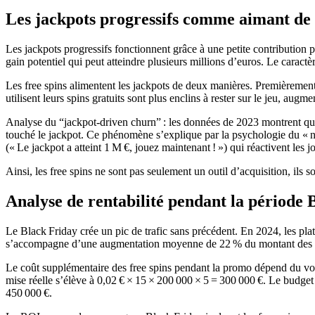
Les jackpots progressifs comme aimant de 
Les jackpots progressifs fonctionnent grâce à une petite contribution
gain potentiel qui peut atteindre plusieurs millions d’euros. Le caract
Les free spins alimentent les jackpots de deux manières. Premièrement
utilisent leurs spins gratuits sont plus enclins à rester sur le jeu, au
Analyse du “jackpot‑driven churn” : les données de 2023 montrent que
touché le jackpot. Ce phénomène s’explique par la psychologie du « ne
(« Le jackpot a atteint 1 M €, jouez maintenant ! ») qui réactivent les jo
Ainsi, les free spins ne sont pas seulement un outil d’acquisition, ils 
Analyse de rentabilité pendant la période 
Le Black Friday crée un pic de trafic sans précédent. En 2024, les pl
s’accompagne d’une augmentation moyenne de 22 % du montant des mis
Le coût supplémentaire des free spins pendant la promo dépend du volu
mise réelle s’élève à 0,02 € × 15 × 200 000 × 5 = 300 000 €. Le budget
450 000 €.