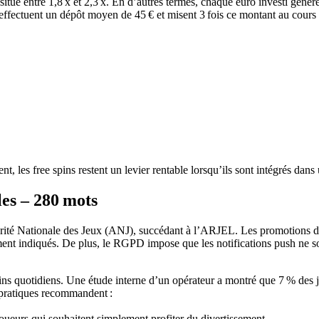
ue entre 1,8 x et 2,3 x. En d’autres termes, chaque euro investi génère e
s, effectuent un dépôt moyen de 45 € et misent 3 fois ce montant au cours
t, les free spins restent un levier rentable lorsqu’ils sont intégrés dan
les – 280 mots
torité Nationale des Jeux (ANJ), succédant à l’ARJEL. Les promotions do
irement indiqués. De plus, le RGPD impose que les notifications push ne 
pins quotidiens. Une étude interne d’un opérateur a montré que 7 % des j
 pratiques recommandent :
ueurs qui souhaitent simplement profiter du divertissement.