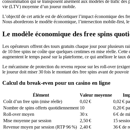
consommation qui se transposent aisément aux modèles de trafic des pl
vie (LTV) moyenne d’un joueur mobile.
L’objectif de cet article est de décortiquer l’impact économique des fr
Nous aborderons le modèle économique, l’intersection mobile‑first, le rô
Le modèle économique des free spins quoti
Les opérateurs offrent des tours gratuits chaque jour pour plusieurs r
de 10 free spins ne coûte que quelques centimes en mise réelle. Cett
augmentent le temps passé sur la plateforme, ce qui améliore le taux de
Le mécanisme de protection du revenu repose sur les roll‑over (exigenc
le joueur doit miser 30 fois le montant des free spins avant de pouvoir 
Calcul du break‑even pour un casino en ligne
Élément
Valeur moyenne
Imp
Coût d’un free spin (mise réelle)
0,02 €
0,02 € pa
Nombre de spins offerts quotidiennement
10
0,20 € pa
Roll‑over moyen
30 x
6 € de mi
Mise moyenne par session
2,50 €
15 sessio
Revenue moyen par session (RTP 96 %)
2,40 €
36 € de r