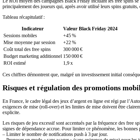
Le ROI moyen des campagnes Black Friday incluant les free spins se sit
principalement des joueurs qui, après avoir utilisé leurs spins gratuit
Tableau récapitulatif :
Indicateur
Valeur Black Friday 2024
Sessions mobiles
+45 %
Mise moyenne par session
+22 %
Coût total des free spins
300 000 €
Budget marketing additionnel
150 000 €
ROI estimé
1,9 x
Ces chiffres démontrent que, malgré un investissement initial conséquen
Risques et régulation des promotions mobi
En France, le cadre légal des jeux d’argent en ligne est régi par l’Au
exigences de mise (roll‑over) et les limites de mise doivent être cla
explicite.
Les risques de jeu excessif sont accentués par la fréquence des free s
signes de dépendance accrue. Pour limiter ce phénomène, les bonnes
– Limiter le nombre de notifications push à 3 par jour.
– Proposer un mode « sans wager » (sans exigence de mise) pour les jo