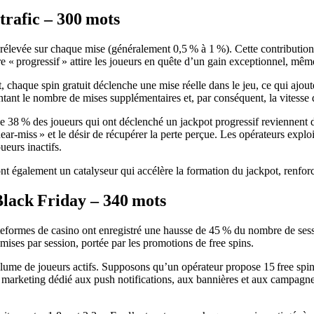
trafic – 300 mots
 prélevée sur chaque mise (généralement 0,5 % à 1 %). Cette contribution
ère « progressif » attire les joueurs en quête d’un gain exceptionnel, mê
, chaque spin gratuit déclenche une mise réelle dans le jeu, ce qui aj
gmentant le nombre de mises supplémentaires et, par conséquent, la vitesse
 38 % des joueurs qui ont déclenché un jackpot progressif reviennent d
ar‑miss » et le désir de récupérer la perte perçue. Les opérateurs expl
ueurs inactifs.
sont également un catalyseur qui accélère la formation du jackpot, renforc
Black Friday – 340 mots
ateformes de casino ont enregistré une hausse de 45 % du nombre de sess
es par session, portée par les promotions de free spins.
me de joueurs actifs. Supposons qu’un opérateur propose 15 free spins 
 marketing dédié aux push notifications, aux bannières et aux campagnes