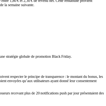
ntre 1,80 € et 2,30 € de revenu net. Cette rentabilité provient
 de la semaine suivante.
s une stratégie globale de promotion Black Friday.
ivent respecter le principe de transparence : le montant du bonus, les
soient envoyées qu’aux utilisateurs ayant donné leur consentement
oueurs recevant plus de 20 notifications push par jour présentaient des