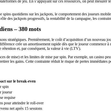
ateformes de jeu. En s’appuyant sur ces ressources, on peut mesurer le 
ee spins quotidiens sur les jackpots, le comportement des joueurs mobiles
le des jackpots progressifs, la rentabilité de la campagne, les contraint
diens – 380 mots
aisons stratégiques. Premièrement, le coût d’acquisition d’un nouveau jo
e différence crée un amortissement rapide dès que le joueur commence à 
 rétention et, par conséquent, la valeur à vie (LTV).
es de mise) et les limites de mise par spin. Par exemple, un casino peut
retirer les gains. Cette contrainte réduit le risque de pertes immédiates p
act sur le break‑even
r spin
r joueur
se requise
ns pour atteindre le roll‑over
evenu net après 15 sessions