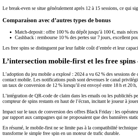
Le break‑even se situe généralement après 12 à 15 sessions, ce qui sig
Comparaison avec d’autres types de bonus
Match‑deposit : offre 100 % du dépôt jusqu’à 100 €, mais nécessi
Cashback : rembourse 10 % des pertes sur 7 jours, excellent pou
Les free spins se distinguent par leur faible coût d’entrée et leur capac
L’intersection mobile‑first et les free spins
L’adoption du jeu mobile a explosé : 2024 a vu 62 % des sessions de c
contact mobile. Les notifications push sont devenues le canal privilég
un taux de conversion de 12 % lorsqu’il est envoyé entre 18 h et 20 h, h
L’intégration de QR‑code de claim dans les emails ou les publicités per
compteur de spins restants en haut de l’écran, incitant le joueur à jouer
Impact sur le taux de conversion des offres Black Friday : les opérat
par rapport aux campagnes qui ne proposaient que des bannières statiqu
En résumé, le mobile‑first ne se limite pas à la compatibilité techniq
transforme le simple free spin en un moteur de trafic durable.