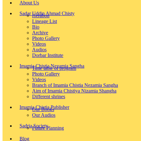
About Us
Sadar Uddin Ahmad Chisty
Herabon
Lineage List
Bio
Archive
Photo Gallery
Videos
Audios
Dorbar Institute
Imamia Chistia Nezamia Sangha
Time table of program
Photo Gallery
Videos
Branch of Imamia Chistia Nezamia Sangha
Aim of Imamia Chistiya Nizamia Shangha
Different shrines
Imamia Chistia Publisher
Our Books
Our Audios
Sadria Society
Future Planning
Blog