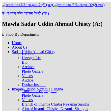
মাওলা সদর উদ্দিন আহ্‌মদ চিশ্‌তী (আঃ)
Mawla Sadar Uddin Ahmad Chisty (A:)
Shop By Department
Home
About Us
Sadar Uddin Ahmad Chisty
Herabon
Lineage List
Bio
Archive
Photo Gallery
Videos
Audios
Dorbar Institute
Imamia Chistia Nezamia Sangha
Time table of program
Photo Gallery
Videos
Branch of Imamia Chistia Nezamia Sangha
Aim of Imamia Chistiya Nizamia Shangha