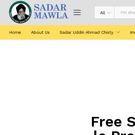
All
Home
About Us
Sadar Uddin Ahmad Chisty
Im
Free S