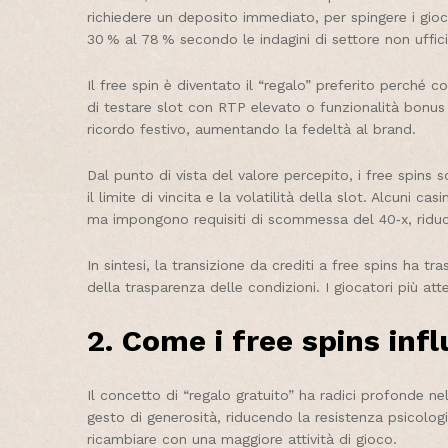
richiedere un deposito immediato, per spingere i gioca
30 % al 78 % secondo le indagini di settore non ufficia
Il free spin è diventato il “regalo” preferito perché
di testare slot con RTP elevato o funzionalità bonus
ricordo festivo, aumentando la fedeltà al brand.
Dal punto di vista del valore percepito, i free spins 
il limite di vincita e la volatilità della slot. Alcuni c
ma impongono requisiti di scommessa del 40‑x, riduce
In sintesi, la transizione da crediti a free spins ha t
della trasparenza delle condizioni. I giocatori più att
2. Come i free spins in
Il concetto di “regalo gratuito” ha radici profonde n
gesto di generosità, riducendo la resistenza psicologic
ricambiare con una maggiore attività di gioco.