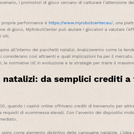
scenario, i promotori di gioco cercano di catturare l’attenzione de
le proprie performance è
https://www.myrobotcenter.eu/
, una piat
e di gioco, MyRobotCenter può aiutare i giocatori a valutare l’effi
siti.
 spins all’interno dei pacchetti natalizi. Analizzeremo come la ten
tori li considerano così attraenti e quali implicazioni ha per il mer
ri, le normative UE in evoluzione e le strategie per trarre il massimo
 natalizi: da semplici crediti a
00, quando i casinò online offrivano crediti di benvenuto per attir
requisiti di scommessa elevati. Con l’avvento dei dispositivi mobi
mmediato.
e spins come elemento distintivo delle campagne natalizie. L’idea e