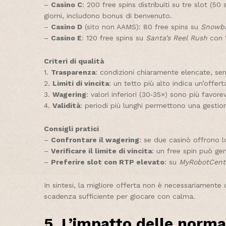
–
Casino C
: 200 free spins distribuiti su tre slot (50
giorni, includono bonus di benvenuto.
–
Casino D
(sito non AAMS): 80 free spins su
Snowba
–
Casino E
: 120 free spins su
Santa’s Reel Rush
con W
Criteri di qualità
1.
Trasparenza
: condizioni chiaramente elencate, se
2.
Limiti di vincita
: un tetto più alto indica un’offer
3.
Wagering
: valori inferiori (30‑35×) sono più favore
4.
Validità
: periodi più lunghi permettono una gestion
Consigli pratici
–
Confrontare il wagering
: se due casinò offrono l
–
Verificare il limite di vincita
: un free spin può gen
–
Preferire slot con RTP elevato
: su
MyRobotCent
In sintesi, la migliore offerta non è necessariamente 
scadenza sufficiente per giocare con calma.
5. L’impatto delle norma