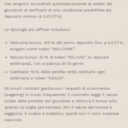
che vengono accreditati automaticamente al wallet del
giocatore al verificarsi di una condizione predefinita (es.
deposito minimo di 0,01 ETH).
Le tipologie più diffuse includono:
Welcome bonus: 100 % del primo deposito fino a 0,5 ETH,
erogato come token “WELCOME”.
Reload bonus: 25 % di token “RELOAD” su depositi
settimanali, con scadenza di 30 giorni.
Cashback: 10 % delle perdite nette restituite ogni
settimana in token “CBACK”.
Gli smart contract gestiscono i requisiti di scommessa
(wagering) in modo trasparente: il contratto legge il valore
totale delle puntate del giocatore e sblocca il bonus solo
quando la soglia (ad esempio 30× il valore del bonus) è
raggiunta. Il codice è pubblico, quindi non ci sono sorprese
nascoste.