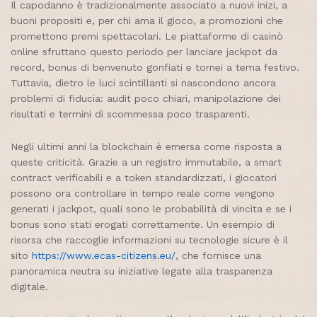
Il capodanno è tradizionalmente associato a nuovi inizi, a
buoni propositi e, per chi ama il gioco, a promozioni che
promettono premi spettacolari. Le piattaforme di casinò
online sfruttano questo periodo per lanciare jackpot da
record, bonus di benvenuto gonfiati e tornei a tema festivo.
Tuttavia, dietro le luci scintillanti si nascondono ancora
problemi di fiducia: audit poco chiari, manipolazione dei
risultati e termini di scommessa poco trasparenti.
Negli ultimi anni la blockchain è emersa come risposta a
queste criticità. Grazie a un registro immutabile, a smart
contract verificabili e a token standardizzati, i giocatori
possono ora controllare in tempo reale come vengono
generati i jackpot, quali sono le probabilità di vincita e se i
bonus sono stati erogati correttamente. Un esempio di
risorsa che raccoglie informazioni su tecnologie sicure è il
sito
https://www.ecas-citizens.eu/
, che fornisce una
panoramica neutra su iniziative legate alla trasparenza
digitale.