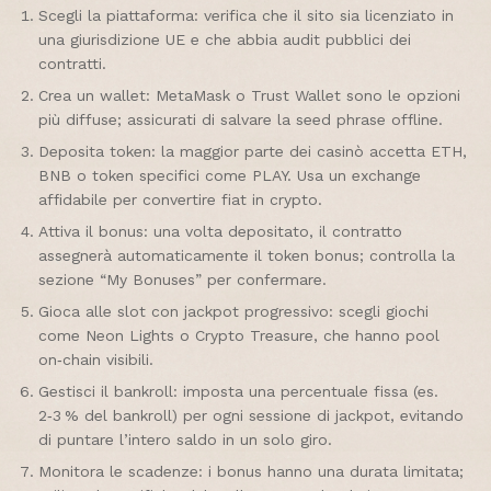
Scegli la piattaforma: verifica che il sito sia licenziato in
una giurisdizione UE e che abbia audit pubblici dei
contratti.
Crea un wallet: MetaMask o Trust Wallet sono le opzioni
più diffuse; assicurati di salvare la seed phrase offline.
Deposita token: la maggior parte dei casinò accetta ETH,
BNB o token specifici come PLAY. Usa un exchange
affidabile per convertire fiat in crypto.
Attiva il bonus: una volta depositato, il contratto
assegnerà automaticamente il token bonus; controlla la
sezione “My Bonuses” per confermare.
Gioca alle slot con jackpot progressivo: scegli giochi
come Neon Lights o Crypto Treasure, che hanno pool
on‑chain visibili.
Gestisci il bankroll: imposta una percentuale fissa (es.
2‑3 % del bankroll) per ogni sessione di jackpot, evitando
di puntare l’intero saldo in un solo giro.
Monitora le scadenze: i bonus hanno una durata limitata;