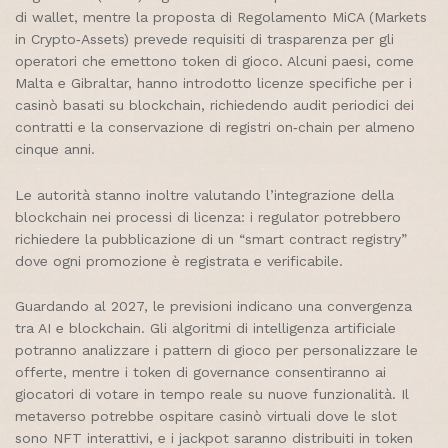
di wallet, mentre la proposta di Regolamento MiCA (Markets
in Crypto‑Assets) prevede requisiti di trasparenza per gli
operatori che emettono token di gioco. Alcuni paesi, come
Malta e Gibraltar, hanno introdotto licenze specifiche per i
casinò basati su blockchain, richiedendo audit periodici dei
contratti e la conservazione di registri on‑chain per almeno
cinque anni.
Le autorità stanno inoltre valutando l’integrazione della
blockchain nei processi di licenza: i regulator potrebbero
richiedere la pubblicazione di un “smart contract registry”
dove ogni promozione è registrata e verificabile.
Guardando al 2027, le previsioni indicano una convergenza
tra AI e blockchain. Gli algoritmi di intelligenza artificiale
potranno analizzare i pattern di gioco per personalizzare le
offerte, mentre i token di governance consentiranno ai
giocatori di votare in tempo reale su nuove funzionalità. Il
metaverso potrebbe ospitare casinò virtuali dove le slot
sono NFT interattivi, e i jackpot saranno distribuiti in token