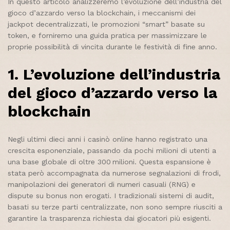
In questo articolo analizzeremo l’evoluzione dell’industria del
gioco d’azzardo verso la blockchain, i meccanismi dei
jackpot decentralizzati, le promozioni “smart” basate su
token, e forniremo una guida pratica per massimizzare le
proprie possibilità di vincita durante le festività di fine anno.
1. L’evoluzione dell’industria
del gioco d’azzardo verso la
blockchain
Negli ultimi dieci anni i casinò online hanno registrato una
crescita esponenziale, passando da pochi milioni di utenti a
una base globale di oltre 300 milioni. Questa espansione è
stata però accompagnata da numerose segnalazioni di frodi,
manipolazioni dei generatori di numeri casuali (RNG) e
dispute su bonus non erogati. I tradizionali sistemi di audit,
basati su terze parti centralizzate, non sono sempre riusciti a
garantire la trasparenza richiesta dai giocatori più esigenti.