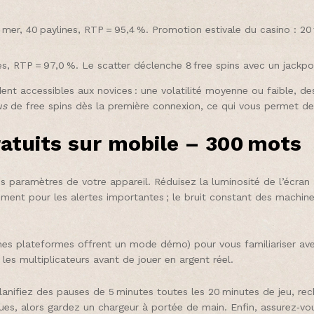
r, 40 paylines, RTP = 95,4 %. Promotion estivale du casino : 20 fr
s, RTP = 97,0 %. Le scatter déclenche 8 free spins avec un jackpot
nt accessibles aux novices : une volatilité moyenne ou faible, des
us
de free spins dès la première connexion, ce qui vous permet de
ratuits sur mobile – 300 mots
s paramètres de votre appareil. Réduisez la luminosité de l’écran à
uement pour les alertes importantes ; le bruit constant des machin
taines plateformes offrent un mode démo) pour vous familiariser av
les multiplicateurs avant de jouer en argent réel.
Planifiez des pauses de 5 minutes toutes les 20 minutes de jeu, r
es, alors gardez un chargeur à portée de main. Enfin, assurez‑vous