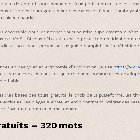
invite à la détente et, pour beaucoup, à un petit moment de jeu. Ima
vous offre des tours gratuits sur des machines à sous flamboyantes
a saison chaude.
us accessible pour les novices : aucune mise supplémentaire n’est e
s de dépôt. Si vous débutez, c’est le point d’entrée idéal pour c
 ludique, nous vous présentons un guide complet, de la définition 
nces en design et en ergonomie d’application, le site
https://www.
. Vous y trouverez des articles qui expliquent comment les dévelop
rme fiable.
es : les bases des tours gratuits, le choix de la plateforme, les t
 estivales, les pièges à éviter, et enfin comment intégrer ces sess
ité : l’aventure commence maintenant.
ratuits – 320 mots