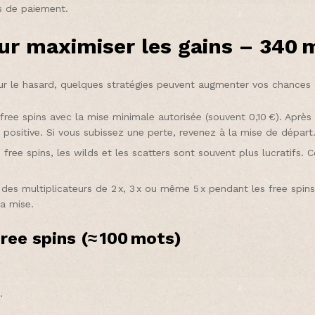
rs de paiement.
our maximiser les gains – 340 
ur le hasard, quelques stratégies peuvent augmenter vos chances d
ree spins avec la mise minimale autorisée (souvent 0,10 €). Aprè
positive. Si vous subissez une perte, revenez à la mise de départ
s free spins, les wilds et les scatters sont souvent plus lucratifs.
t des multiplicateurs de 2 x, 3 x ou même 5 x pendant les free spins.
la mise.
free spins (≈ 100 mots)
.