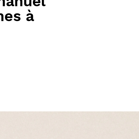
 manuel
nes à