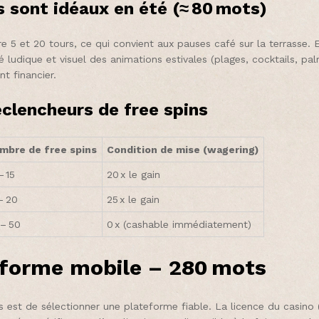
ts sont idéaux en été (≈ 80 mots)
re 5 et 20 tours, ce qui convient aux pauses café sur la terrasse
é ludique et visuel des animations estivales (plages, cocktails, pa
 financier.
éclencheurs de free spins
mbre de free spins
Condition de mise (wagering)
– 15
20 x le gain
– 20
25 x le gain
 – 50
0 x (cashable immédiatement)
teforme mobile – 280 mots
 est de sélectionner une plateforme fiable. La licence du casino (