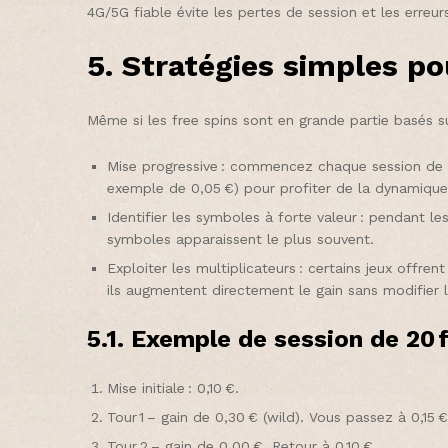
4G/5G fiable évite les pertes de session et les erreu
5. Stratégies simples p
Même si les free spins sont en grande partie basés s
Mise progressive : commencez chaque session de f
exemple de 0,05 €) pour profiter de la dynamique 
Identifier les symboles à forte valeur : pendant le
symboles apparaissent le plus souvent.
Exploiter les multiplicateurs : certains jeux offren
ils augmentent directement le gain sans modifier 
5.1. Exemple de session de 20 
Mise initiale : 0,10 €.
Tour 1 – gain de 0,30 € (wild). Vous passez à 0,15 €
Tour 2 – gain de 0,00 €. Retour à 0,10 €.