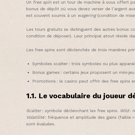
Un
free spin
est un tour de machine à sous offert pa
bonus de dépôt où vous devez verser de l’argent avan
est souvent soumis à un
wagering
(condition de mise)
Les tours gratuits se distinguent des autres bonus
condition de déposer). Leur principal atout réside da
Les free spins sont déclenchés de trois manières prin
Symboles scatter : trois symboles ou plus apparai
Bonus games : certains jeux proposent un mini‑jeu q
Promotions : le casino peut offrir des free spins 
1.1. Le vocabulaire du joueur 
Scatter
: symbole déclenchant les free spins.
Wild
: 
Volatilité
: fréquence et amplitude des gains (faible = 
sont évaluées.