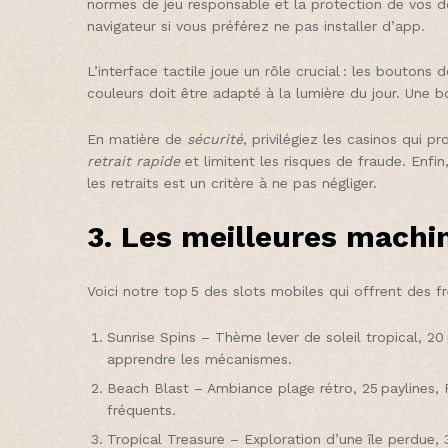
normes de jeu responsable et la protection de vos don
navigateur si vous préférez ne pas installer d’app.
L’interface tactile joue un rôle crucial : les boutons 
couleurs doit être adapté à la lumière du jour. Une b
En matière de
sécurité
, privilégiez les casinos qui 
retrait rapide
et limitent les risques de fraude. Enfin
les retraits est un critère à ne pas négliger.
3. Les meilleures machi
Voici notre top 5 des slots mobiles qui offrent des f
Sunrise Spins – Thème lever de soleil tropical, 20 
apprendre les mécanismes.
Beach Blast – Ambiance plage rétro, 25 paylines, R
fréquents.
Tropical Treasure – Exploration d’une île perdue, 30