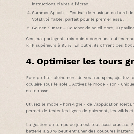
instructions claires à l’écran.
Summer Splash – Festival de musique en bord de me
Volatilité faible, parfait pour le premier essai.
Golden Sunset – Coucher de soleil doré, 10 payline
Ces jeux partagent trois points communs qui les rende
RTP supérieurs à 95 %. En outre, ils offrent des
bon
4. Optimiser les tours g
Pour profiter pleinement de vos free spins, ajustez le
oculaire sous le soleil. Activez le mode « son » uniq
en terrasse.
Utilisez le mode « hors‑ligne » de l’application (cer
permet de tester les lignes de paiement, les wilds et 
La gestion du temps de jeu est tout aussi cruciale. 
batterie à 20 % peut entraîner des coupures inattendu