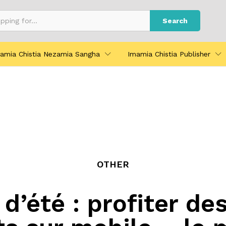
Search
amia Chistia Nezamia Sangha
Imamia Chistia Publisher
OTHER
d’été : profiter de