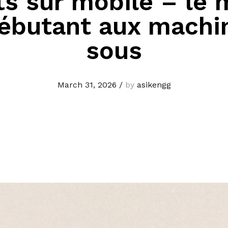
ts sur mobile – le
ébutant aux machi
sous
March 31, 2026
/
by
asikengg