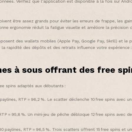
nées. Vérifiez que l’application est disponible à la fois sur Andro
doivent être assez grands pour éviter les erreurs de frappe, les gai
onne ergonomie réduit la fatigue visuelle et améliore la précision 
proposent des wallets mobiles (Apple Pay, Google Pay, Skrill) et le
, la rapidité des dépôts et des retraits influence votre expérience
nes à sous offrant des free sp
ree spins adaptés aux débutants :
paylines, RTP = 96,2 %. Le scatter déclenche 10 free spins avec un 
TP = 95,8 %. Un mini‑jeu de pêche débloque 12 free spins avec des 
 paylines, RTP = 96,5 %. Trois scatters offrent 15 free spins et un 