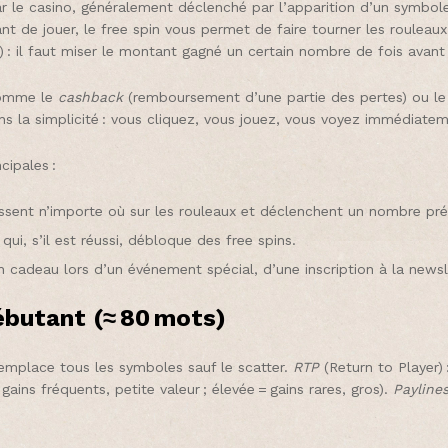
r le casino, généralement déclenché par l’apparition d’un symbol
t de jouer, le free spin vous permet de faire tourner les rouleaux
 : il faut miser le montant gagné un certain nombre de fois avant d
 comme le
cashback
(remboursement d’une partie des pertes) ou le
ns la simplicité : vous cliquez, vous jouez, vous voyez immédiatem
cipales :
ssent n’importe où sur les rouleaux et déclenchent un nombre préd
ui, s’il est réussi, débloque des free spins.
en cadeau lors d’un événement spécial, d’une inscription à la newsl
débutant (≈ 80 mots)
remplace tous les symboles sauf le scatter.
RTP
(Return to Player)
gains fréquents, petite valeur ; élevée = gains rares, gros).
Payline