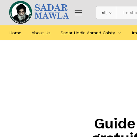
All
Home
About Us
Sadar Uddin Ahmad Chisty
Im
Guide 