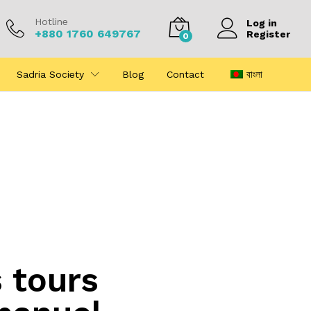
Hotline
Log in
+880 1760 649767
Register
0
Sadria Society
Blog
Contact
বাংলা
s tours