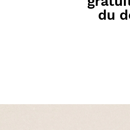
gratui
du d